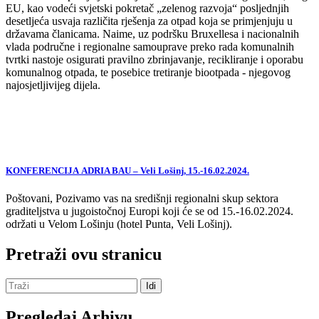
EU, kao vodeći svjetski pokretač „zelenog razvoja“ posljednjih
desetljeća usvaja različita rješenja za otpad koja se primjenjuju u
državama članicama. Naime, uz podršku Bruxellesa i nacionalnih
vlada područne i regionalne samouprave preko rada komunalnih
tvrtki nastoje osigurati pravilno zbrinjavanje, recikliranje i oporabu
komunalnog otpada, te posebice tretiranje biootpada - njegovog
najosjetljivijeg dijela.
KONFERENCIJA ADRIA BAU – Veli Lošinj, 15.-16.02.2024.
Poštovani, Pozivamo vas na središnji regionalni skup sektora
graditeljstva u jugoistočnoj Europi koji će se od 15.-16.02.2024.
održati u Velom Lošinju (hotel Punta, Veli Lošinj).
Pretraži ovu stranicu
Pregledaj Arhivu