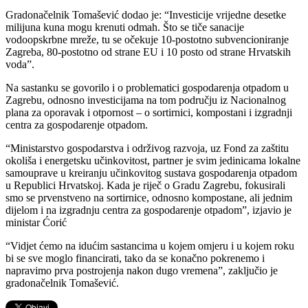
Gradonačelnik Tomašević dodao je: “Investicije vrijedne desetke
milijuna kuna mogu krenuti odmah. Što se tiče sanacije
vodoopskrbne mreže, tu se očekuje 10-postotno subvencioniranje
Zagreba, 80-postotno od strane EU i 10 posto od strane Hrvatskih
voda”.
Na sastanku se govorilo i o problematici gospodarenja otpadom u
Zagrebu, odnosno investicijama na tom području iz Nacionalnog
plana za oporavak i otpornost – o sortirnici, kompostani i izgradnji
centra za gospodarenje otpadom.
“Ministarstvo gospodarstva i održivog razvoja, uz Fond za zaštitu
okoliša i energetsku učinkovitost, partner je svim jedinicama lokalne
samouprave u kreiranju učinkovitog sustava gospodarenja otpadom
u Republici Hrvatskoj. Kada je riječ o Gradu Zagrebu, fokusirali
smo se prvenstveno na sortirnice, odnosno kompostane, ali jednim
dijelom i na izgradnju centra za gospodarenje otpadom”, izjavio je
ministar Ćorić
“Vidjet ćemo na idućim sastancima u kojem omjeru i u kojem roku
bi se sve moglo financirati, tako da se konačno pokrenemo i
napravimo prva postrojenja nakon dugo vremena”, zaključio je
gradonačelnik Tomašević.