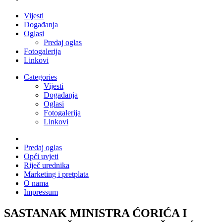
Vijesti
Događanja
Oglasi
Predaj oglas
Fotogalerija
Linkovi
Categories
Vijesti
Događanja
Oglasi
Fotogalerija
Linkovi
Predaj oglas
Opći uvjeti
Riječ urednika
Marketing i pretplata
O nama
Impressum
SASTANAK MINISTRA ĆORIĆA I