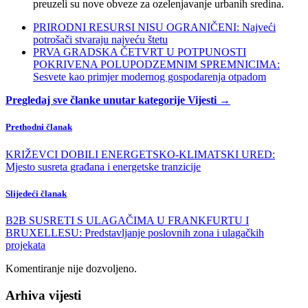
preuzeli su nove obveze za ozelenjavanje urbanih sredina.
PRIRODNI RESURSI NISU OGRANIČENI: Najveći
potrošači stvaraju najveću štetu
PRVA GRADSKA ČETVRT U POTPUNOSTI
POKRIVENA POLUPODZEMNIM SPREMNICIMA:
Sesvete kao primjer modernog gospodarenja otpadom
Pregledaj sve članke unutar kategorije Vijesti →
Prethodni članak
KRIŽEVCI DOBILI ENERGETSKO-KLIMATSKI URED:
Mjesto susreta građana i energetske tranzicije
Slijedeći članak
B2B SUSRETI S ULAGAČIMA U FRANKFURTU I
BRUXELLESU: Predstavljanje poslovnih zona i ulagačkih
projekata
Komentiranje nije dozvoljeno.
Arhiva vijesti