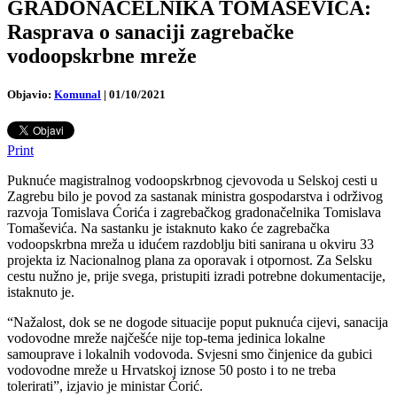
GRADONAČELNIKA TOMAŠEVIĆA:
Rasprava o sanaciji zagrebačke
vodoopskrbne mreže
Objavio:
Komunal
|
01/10/2021
Print
Puknuće magistralnog vodoopskrbnog cjevovoda u Selskoj cesti u
Zagrebu bilo je povod za sastanak ministra gospodarstva i održivog
razvoja Tomislava Ćorića i zagrebačkog gradonačelnika Tomislava
Tomaševića. Na sastanku je istaknuto kako će zagrebačka
vodoopskrbna mreža u idućem razdoblju biti sanirana u okviru 33
projekta iz Nacionalnog plana za oporavak i otpornost. Za Selsku
cestu nužno je, prije svega, pristupiti izradi potrebne dokumentacije,
istaknuto je.
“Nažalost, dok se ne dogode situacije poput puknuća cijevi, sanacija
vodovodne mreže najčešće nije top-tema jedinica lokalne
samouprave i lokalnih vodovoda. Svjesni smo činjenice da gubici
vodovodne mreže u Hrvatskoj iznose 50 posto i to ne treba
tolerirati”, izjavio je ministar Ćorić.