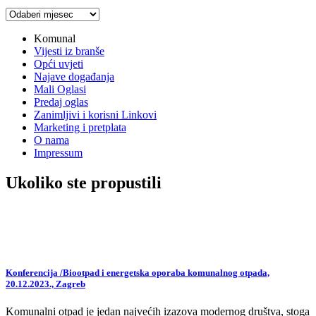
Arhiva
vijesti
Komunal
Vijesti iz branše
Opći uvjeti
Najave događanja
Mali Oglasi
Predaj oglas
Zanimljivi i korisni Linkovi
Marketing i pretplata
O nama
Impressum
Ukoliko ste propustili
Konferencija /Biootpad i energetska oporaba komunalnog otpada,
20.12.2023., Zagreb
Komunalni otpad je jedan najvećih izazova modernog društva, stoga