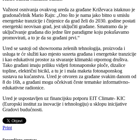
Važnost osnivanja ovakvog ureda za građane Križevaca istaknuo je
gradonačelnik Mario Rajn: „Ono što je nama jako bitno u smislu
energetske tranzicije i činjenice da grad želi do 2030. godine postati
energetski neovisan grad, jest uključiti građane. Smatramo da je
uključivanje građana dio jedne šire paradigme koju pokušavamo
promovirati, a to je da su građani prvi.“
Ured se sastoji od showrooma zelenih tehnologija, proizvoda i
usluga te će služiti kao mjesto susreta građana i energetske tranzicije
i kao edukativni prostor za stvaranje klimatski otpornog društva.
Tako građani imaju priliku vidjeti fotonaponske ploče, dizalice
topline, električni bicikl, a tu je i mala maketa fotonaponskog
sustava na kućanstvu. Ured je otvoren za građane svakim danom od
8 do 16h, a građani mogu očekivati česte tematske informativno-
edukativne radionice.
Ured je uspostavljen uz financijsku potporu EIT Climate- KIC
(Europski institut za inovacije i tehnologiju) u sklopu inicijative
Gradovi budućnosti.
Print
Spremljeno unutar: