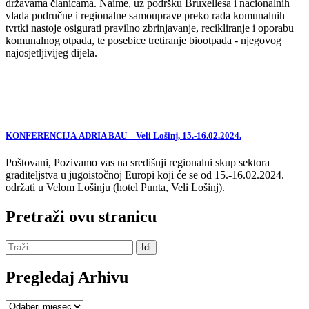
državama članicama. Naime, uz podršku Bruxellesa i nacionalnih
vlada područne i regionalne samouprave preko rada komunalnih
tvrtki nastoje osigurati pravilno zbrinjavanje, recikliranje i oporabu
komunalnog otpada, te posebice tretiranje biootpada - njegovog
najosjetljivijeg dijela.
KONFERENCIJA ADRIA BAU – Veli Lošinj, 15.-16.02.2024.
Poštovani, Pozivamo vas na središnji regionalni skup sektora
graditeljstva u jugoistočnoj Europi koji će se od 15.-16.02.2024.
održati u Velom Lošinju (hotel Punta, Veli Lošinj).
Pretraži ovu stranicu
Pregledaj Arhivu
Pregledaj