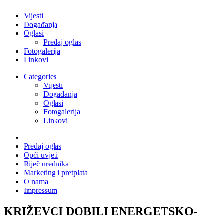
Vijesti
Događanja
Oglasi
Predaj oglas
Fotogalerija
Linkovi
Categories
Vijesti
Događanja
Oglasi
Fotogalerija
Linkovi
Predaj oglas
Opći uvjeti
Riječ urednika
Marketing i pretplata
O nama
Impressum
KRIŽEVCI DOBILI ENERGETSKO-