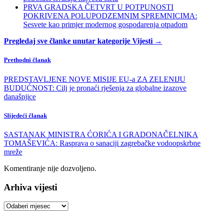
PRVA GRADSKA ČETVRT U POTPUNOSTI
POKRIVENA POLUPODZEMNIM SPREMNICIMA:
Sesvete kao primjer modernog gospodarenja otpadom
Pregledaj sve članke unutar kategorije Vijesti →
Prethodni članak
PREDSTAVLJENE NOVE MISIJE EU-a ZA ZELENIJU
BUDUĆNOST: Cilj je pronaći rješenja za globalne izazove
današnjice
Slijedeći članak
SASTANAK MINISTRA ĆORIĆA I GRADONAČELNIKA
TOMAŠEVIĆA: Rasprava o sanaciji zagrebačke vodoopskrbne
mreže
Komentiranje nije dozvoljeno.
Arhiva vijesti
Arhiva
vijesti