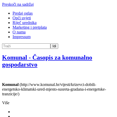
Preskoči na sadržaj
Predaj oglas
Opći uvjeti
Riječ urednika
Marketing i pretplata
O nama
Impressum
Idi
Komunal
-
Časopis za komunalno
gospodarstvo
Komunal
(http://www.komunal.hr/vijesti/krizevci-dobili-
energetsko-klimatski-ured-mjesto-susreta-gradana-i-energetske-
tranzicije/)
Više