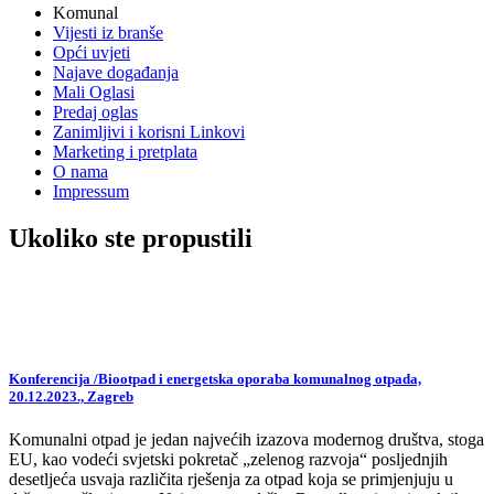
Komunal
Vijesti iz branše
Opći uvjeti
Najave događanja
Mali Oglasi
Predaj oglas
Zanimljivi i korisni Linkovi
Marketing i pretplata
O nama
Impressum
Ukoliko ste propustili
Konferencija /Biootpad i energetska oporaba komunalnog otpada,
20.12.2023., Zagreb
Komunalni otpad je jedan najvećih izazova modernog društva, stoga
EU, kao vodeći svjetski pokretač „zelenog razvoja“ posljednjih
desetljeća usvaja različita rješenja za otpad koja se primjenjuju u