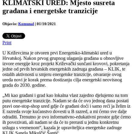
KLIMATSKI URED: Mjesto susreta
građana i energetske tranzicije
Objavio:
Komunal
|
01/10/2021
Print
U Križevcima je otvoren prvi Energetsko-klimatski ured u
Hrvatskoj. Nakon prvog grupnog ulaganja građana u obnovljive
izvore energije kroz projekt Križevački sunčani krovovi, pokretanja
jedne od prvih hrvatskih energetskih zadruga građana – KLIK, te
ostalih aktivnosti u smjeru energetske tranzicije, otvaranje ovog
ureda novi je korak prema dostizanju cilja energetski neovisnog
grada do 2030. godine.
„Mi kao građani i grad kao lokalna vlast zajedno djelujemo na tom
putu energetske tranzicije. Nadam se da će ovo jednog dana postati
pravi one-stop-shop ured gdje će građani doći i samo reći ja želim iz
E razreda svoje kućanstvo dovesti u B razred, a mi ćemo sve dalje
odraditi. Trenutno je ovo informativno-edukativni prostor gdje ćemo
ih povezivati, ali nadam se da će to prerasti u jednu konkretnu
uslugu s vremenom“, kazala je upraviteljica energetske zadruge
KLIK Sanela Mikulčić Šantić.