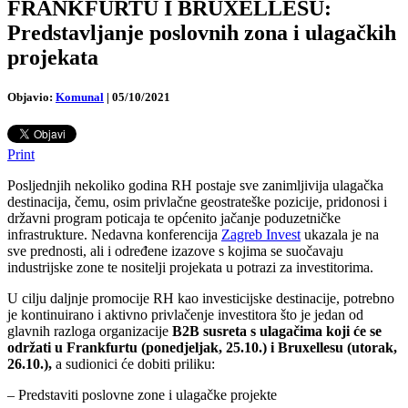
FRANKFURTU I BRUXELLESU:
Predstavljanje poslovnih zona i ulagačkih
projekata
Objavio:
Komunal
|
05/10/2021
Print
Posljednjih nekoliko godina RH postaje sve zanimljivija ulagačka
destinacija, čemu, osim privlačne geostrateške pozicije, pridonosi i
državni program poticaja te općenito jačanje poduzetničke
infrastrukture. Nedavna konferencija
Zagreb Invest
ukazala je na
sve prednosti, ali i određene izazove s kojima se suočavaju
industrijske zone te nositelji projekata u potrazi za investitorima.
U cilju daljnje promocije RH kao investicijske destinacije, potrebno
je kontinuirano i aktivno privlačenje investitora što je jedan od
glavnih razloga organizacije
B2B susreta s ulagačima koji će se
održati u Frankfurtu (ponedjeljak, 25.10.) i Bruxellesu (utorak,
26.10.),
a sudionici će dobiti priliku:
– Predstaviti poslovne zone i ulagačke projekte