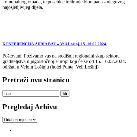
komunalnog otpada, te posebice tretiranje biootpada - njegovog
najosjetljivijeg dijela.
KONFERENCIJA ADRIA BAU – Veli Lošinj, 15.-16.02.2024.
Poštovani, Pozivamo vas na središnji regionalni skup sektora
graditeljstva u jugoistočnoj Europi koji će se od 15.-16.02.2024.
održati u Velom Lošinju (hotel Punta, Veli Lošinj).
Pretraži ovu stranicu
Pregledaj Arhivu
Pregledaj
Arhivu