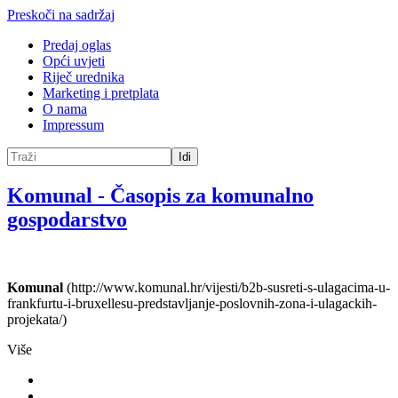
Preskoči na sadržaj
Predaj oglas
Opći uvjeti
Riječ urednika
Marketing i pretplata
O nama
Impressum
Idi
Komunal
-
Časopis za komunalno
gospodarstvo
Komunal
(http://www.komunal.hr/vijesti/b2b-susreti-s-ulagacima-u-
frankfurtu-i-bruxellesu-predstavljanje-poslovnih-zona-i-ulagackih-
projekata/)
Više