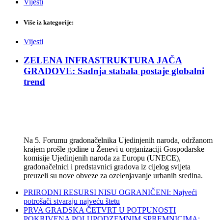
Vijesti
Više iz kategorije:
Vijesti
ZELENA INFRASTRUKTURA JAČA
GRADOVE: Sadnja stabala postaje globalni
trend
Na 5. Forumu gradonačelnika Ujedinjenih naroda, održanom
krajem prošle godine u Ženevi u organizaciji Gospodarske
komisije Ujedinjenih naroda za Europu (UNECE),
gradonačelnici i predstavnici gradova iz cijelog svijeta
preuzeli su nove obveze za ozelenjavanje urbanih sredina.
PRIRODNI RESURSI NISU OGRANIČENI: Najveći
potrošači stvaraju najveću štetu
PRVA GRADSKA ČETVRT U POTPUNOSTI
POKRIVENA POLUPODZEMNIM SPREMNICIMA: