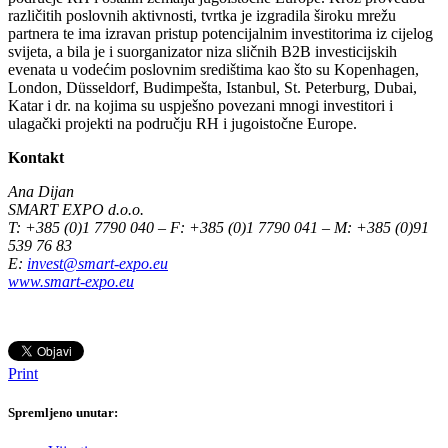
različitih poslovnih aktivnosti, tvrtka je izgradila široku mrežu
partnera te ima izravan pristup potencijalnim investitorima iz cijelog
svijeta, a bila je i suorganizator niza sličnih B2B investicijskih
evenata u vodećim poslovnim središtima kao što su Kopenhagen,
London, Düsseldorf, Budimpešta, Istanbul, St. Peterburg, Dubai,
Katar i dr. na kojima su uspješno povezani mnogi investitori i
ulagački projekti na području RH i jugoistočne Europe.
Kontakt
Ana Dijan
SMART EXPO d.o.o.
T: +385 (0)1 7790 040 – F: +385 (0)1 7790 041 – M: +385 (0)91
539 76 83
E:
invest@smart-expo.eu
www.smart-expo.eu
Print
Spremljeno unutar: