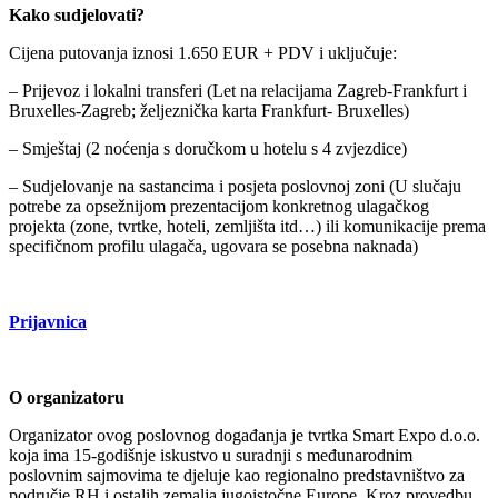
Kako sudjelovati?
Cijena putovanja iznosi 1.650 EUR + PDV i uključuje:
– Prijevoz i lokalni transferi (Let na relacijama Zagreb-Frankfurt i
Bruxelles-Zagreb; željeznička karta Frankfurt- Bruxelles)
– Smještaj (2 noćenja s doručkom u hotelu s 4 zvjezdice)
– Sudjelovanje na sastancima i posjeta poslovnoj zoni (U slučaju
potrebe za opsežnijom prezentacijom konkretnog ulagačkog
projekta (zone, tvrtke, hoteli, zemljišta itd…) ili komunikacije prema
specifičnom profilu ulagača, ugovara se posebna naknada)
Prijavnica
O organizatoru
Organizator ovog poslovnog događanja je tvrtka Smart Expo d.o.o.
koja ima 15-godišnje iskustvo u suradnji s međunarodnim
poslovnim sajmovima te djeluje kao regionalno predstavništvo za
područje RH i ostalih zemalja jugoistočne Europe. Kroz provedbu