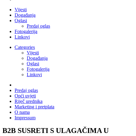
Vijesti
Događanja
Oglasi
Predaj oglas
Fotogalerija
Linkovi
Categories
Vijesti
Događanja
Oglasi
Fotogalerija
Linkovi
Predaj oglas
Opći uvjeti
Riječ urednika
Marketing i pretplata
O nama
Impressum
B2B SUSRETI S ULAGAČIMA U