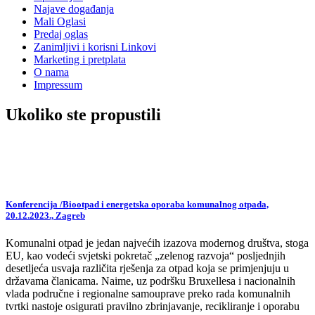
Najave događanja
Mali Oglasi
Predaj oglas
Zanimljivi i korisni Linkovi
Marketing i pretplata
O nama
Impressum
Ukoliko ste propustili
Konferencija /Biootpad i energetska oporaba komunalnog otpada,
20.12.2023., Zagreb
Komunalni otpad je jedan najvećih izazova modernog društva, stoga
EU, kao vodeći svjetski pokretač „zelenog razvoja“ posljednjih
desetljeća usvaja različita rješenja za otpad koja se primjenjuju u
državama članicama. Naime, uz podršku Bruxellesa i nacionalnih
vlada područne i regionalne samouprave preko rada komunalnih
tvrtki nastoje osigurati pravilno zbrinjavanje, recikliranje i oporabu