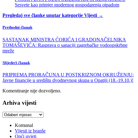
Sesvete kao primjer modernog gospodarenja otpadom
Pregledaj sve članke unutar kategorije Vijesti →
Prethodni članak
SASTANAK MINISTRA ĆORIĆA I GRADONAČELNIKA
TOMAŠEVIĆA: Rasprava o sanaciji zagrebačke vodoopskrbne
mreže
Slijedeći članak
PRIPREMA PRORAČUNA U POSTKRIZNOM OKRUŽENJU:
Javne financije u središtu dvodnevnog skupa u Opatiji (18.-19.10.)!
Komentiranje nije dozvoljeno.
Arhiva vijesti
Arhiva
vijesti
Komunal
Vijesti iz branše
Opći uvjeti