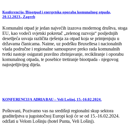
Konferencija /Biootpad i energetska oporaba komunalnog otpada,
20.12.2023., Zagreb
Komunalni otpad je jedan najvećih izazova modernog društva, stoga
EU, kao vodeći svjetski pokretač „zelenog razvoja“ posljednjih
desetljeća usvaja različita rješenja za otpad koja se primjenjuju u
državama članicama. Naime, uz podršku Bruxellesa i nacionalnih
vlada područne i regionalne samouprave preko rada komunalnih
tvrtki nastoje osigurati pravilno zbrinjavanje, recikliranje i oporabu
komunalnog otpada, te posebice tretiranje biootpada - njegovog
najosjetljivijeg dijela.
KONFERENCIJA ADRIA BAU – Veli Lošinj, 15.-16.02.2024.
Poštovani, Pozivamo vas na središnji regionalni skup sektora
graditeljstva u jugoistočnoj Europi koji će se od 15.-16.02.2024.
održati u Velom Lošinju (hotel Punta, Veli Lošinj).