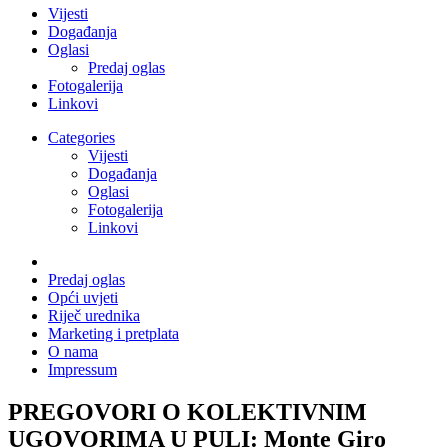
Vijesti
Događanja
Oglasi
Predaj oglas
Fotogalerija
Linkovi
Categories
Vijesti
Događanja
Oglasi
Fotogalerija
Linkovi
Predaj oglas
Opći uvjeti
Riječ urednika
Marketing i pretplata
O nama
Impressum
PREGOVORI O KOLEKTIVNIM
UGOVORIMA U PULI: Monte Giro