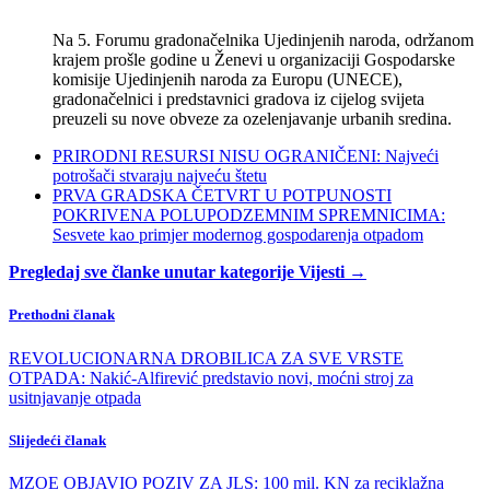
Na 5. Forumu gradonačelnika Ujedinjenih naroda, održanom
krajem prošle godine u Ženevi u organizaciji Gospodarske
komisije Ujedinjenih naroda za Europu (UNECE),
gradonačelnici i predstavnici gradova iz cijelog svijeta
preuzeli su nove obveze za ozelenjavanje urbanih sredina.
PRIRODNI RESURSI NISU OGRANIČENI: Najveći
potrošači stvaraju najveću štetu
PRVA GRADSKA ČETVRT U POTPUNOSTI
POKRIVENA POLUPODZEMNIM SPREMNICIMA:
Sesvete kao primjer modernog gospodarenja otpadom
Pregledaj sve članke unutar kategorije Vijesti →
Prethodni članak
REVOLUCIONARNA DROBILICA ZA SVE VRSTE
OTPADA: Nakić-Alfirević predstavio novi, moćni stroj za
usitnjavanje otpada
Slijedeći članak
MZOE OBJAVIO POZIV ZA JLS: 100 mil. KN za reciklažna