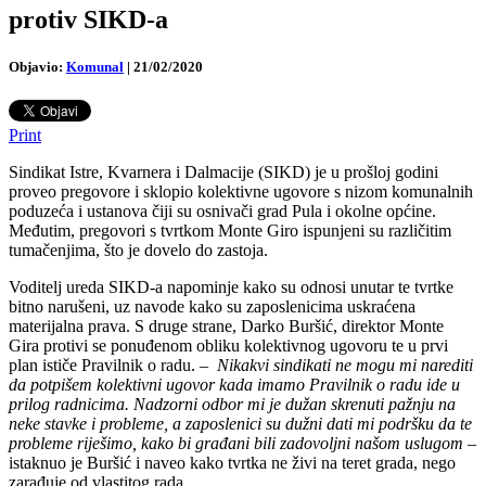
protiv SIKD-a
Objavio:
Komunal
|
21/02/2020
Print
Sindikat Istre, Kvarnera i Dalmacije (SIKD) je u prošloj godini
proveo pregovore i sklopio kolektivne ugovore s nizom komunalnih
poduzeća i ustanova čiji su osnivači grad Pula i okolne općine.
Međutim, pregovori s tvrtkom Monte Giro ispunjeni su različitim
tumačenjima, što je dovelo do zastoja.
Voditelj ureda SIKD-a napominje kako su odnosi unutar te tvrtke
bitno narušeni, uz navode kako su zaposlenicima uskraćena
materijalna prava. S druge strane, Darko Buršić, direktor Monte
Gira protivi se ponuđenom obliku kolektivnog ugovoru te u prvi
plan ističe Pravilnik o radu. –
Nikakvi sindikati ne mogu mi narediti
da potpišem kolektivni ugovor kada imamo Pravilnik o radu ide u
prilog radnicima. Nadzorni odbor mi je dužan skrenuti pažnju na
neke stavke i probleme, a zaposlenici su dužni dati mi podršku da te
probleme riješimo, kako bi građani bili zadovoljni našom uslugom
–
istaknuo je Buršić i naveo kako tvrtka ne živi na teret grada, nego
zarađuje od vlastitog rada.