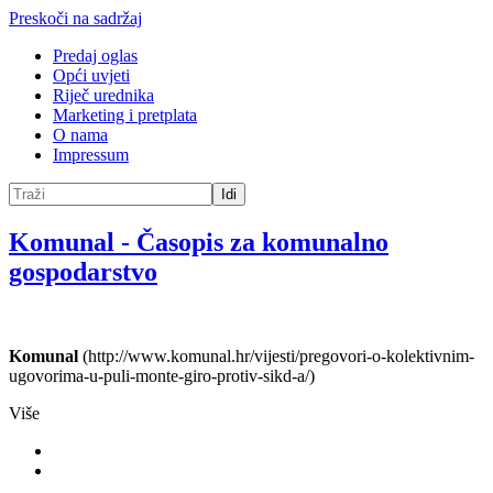
Preskoči na sadržaj
Predaj oglas
Opći uvjeti
Riječ urednika
Marketing i pretplata
O nama
Impressum
Idi
Komunal
-
Časopis za komunalno
gospodarstvo
Komunal
(http://www.komunal.hr/vijesti/pregovori-o-kolektivnim-
ugovorima-u-puli-monte-giro-protiv-sikd-a/)
Više