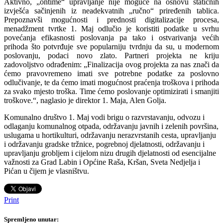
Aktivno, „ontime“ upravljanje nije moguće na osnovu statičnih
izvješća sačinjenih iz neadekvatnih „ručno“ priređenih tablica.
Prepoznavši mogućnosti i prednosti digitalizacije procesa,
menadžment tvrtke 1. Maj odlučio je koristiti podatke u svrhu
povećanja efikasnosti poslovanja pa tako i ostvarivanja većih
prihoda što potvrđuje sve popularniju tvrdnju da su, u modernom
poslovanju, podaci novo zlato. Partneri projekta ne kriju
zadovoljstvo odrađenim: „Finalizacija ovog projekta za nas znači da
ćemo pravovremeno imati sve potrebne podatke za poslovno
odlučivanje, te da ćemo imati mogućnost praćenja troškova i prihoda
za svako mjesto troška. Time ćemo poslovanje optimizirati i smanjiti
troškove.“, naglasio je direktor 1. Maja, Alen Golja.
Komunalno društvo 1. Maj vodi brigu o razvrstavanju, odvozu i
odlaganju komunalnog otpada, održavanju javnih i zelenih površina,
uslugama u hortikulturi, održavanju nerazvrstanih cesta, upravljanju
i održavanju gradske tržnice, pogrebnoj djelatnosti, održavanju i
upravljanju grobljem i cijelom nizu drugih djelatnosti od esencijalne
važnosti za Grad Labin i Općine Raša, Kršan, Sveta Nedjelja i
Pićan u čijem je vlasništvu.
Print
Spremljeno unutar: