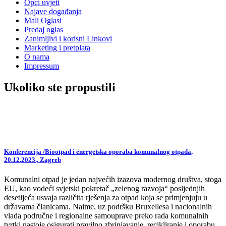
Opći uvjeti
Najave događanja
Mali Oglasi
Predaj oglas
Zanimljivi i korisni Linkovi
Marketing i pretplata
O nama
Impressum
Ukoliko ste propustili
Konferencija /Biootpad i energetska oporaba komunalnog otpada,
20.12.2023., Zagreb
Komunalni otpad je jedan najvećih izazova modernog društva, stoga
EU, kao vodeći svjetski pokretač „zelenog razvoja“ posljednjih
desetljeća usvaja različita rješenja za otpad koja se primjenjuju u
državama članicama. Naime, uz podršku Bruxellesa i nacionalnih
vlada područne i regionalne samouprave preko rada komunalnih
tvrtki nastoje osigurati pravilno zbrinjavanje, recikliranje i oporabu