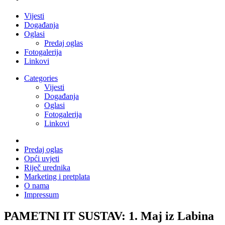
Vijesti
Događanja
Oglasi
Predaj oglas
Fotogalerija
Linkovi
Categories
Vijesti
Događanja
Oglasi
Fotogalerija
Linkovi
Predaj oglas
Opći uvjeti
Riječ urednika
Marketing i pretplata
O nama
Impressum
PAMETNI IT SUSTAV: 1. Maj iz Labina