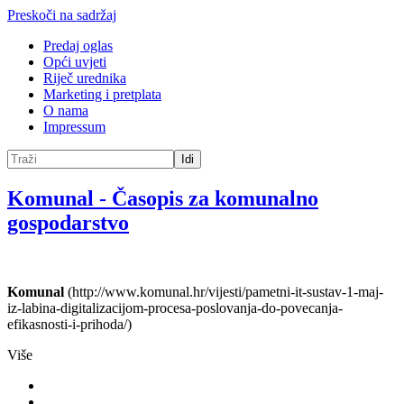
Preskoči na sadržaj
Predaj oglas
Opći uvjeti
Riječ urednika
Marketing i pretplata
O nama
Impressum
Idi
Komunal
-
Časopis za komunalno
gospodarstvo
Komunal
(http://www.komunal.hr/vijesti/pametni-it-sustav-1-maj-
iz-labina-digitalizacijom-procesa-poslovanja-do-povecanja-
efikasnosti-i-prihoda/)
Više