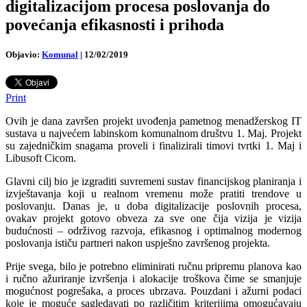
digitalizacijom procesa poslovanja do
povećanja efikasnosti i prihoda
Objavio:
Komunal
|
12/02/2019
Print
Ovih je dana završen projekt uvođenja pametnog menadžerskog IT
sustava u najvećem labinskom komunalnom društvu 1. Maj. Projekt
su zajedničkim snagama proveli i finalizirali timovi tvrtki 1. Maj i
Libusoft Cicom.
Glavni cilj bio je izgraditi suvremeni sustav financijskog planiranja i
izvještavanja koji u realnom vremenu može pratiti trendove u
poslovanju. Danas je, u doba digitalizacije poslovnih procesa,
ovakav projekt gotovo obveza za sve one čija vizija je vizija
budućnosti – održivog razvoja, efikasnog i optimalnog modernog
poslovanja ističu partneri nakon uspješno završenog projekta.
Prije svega, bilo je potrebno eliminirati ručnu pripremu planova kao
i ručno ažuriranje izvršenja i alokacije troškova čime se smanjuje
mogućnost pogrešaka, a proces ubrzava. Pouzdani i ažurni podaci
koje je moguće sagledavati po različitim kriterijima omogućavaju