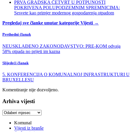
PRVA GRADSKA ČETVRT U POTPUNOSTI
POKRIVENA POLUPODZEMNIM SPREMNICIMA:
Sesvete kao primjer modernog gospodarenja otpadom
Pregledaj sve članke unutar kategorije Vijesti →
Prethodni članak
NEUSKLAĐENO ZAKONODAVSTVO: PRE-KOM odvaja
58% otpada no prijeti im kazna
Slijedeći članak
5. KONFERENCIJA O KOMUNALNOJ INFRASTRUKTURI U
BRUXELLESU
Komentiranje nije dozvoljeno.
Arhiva vijesti
Arhiva
vijesti
Komunal
Vijesti iz branše