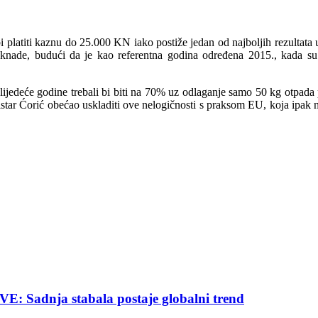
latiti kaznu do 25.000 KN iako postiže jedan od najboljih rezultata u
naknade,
budući da je kao referentna godina određena 2015., kada su 
lijedeće godine trebali bi biti na 70% uz odlaganje samo 50 kg otpad
istar Ćorić obećao uskladiti ove nelogičnosti s praksom EU, koja ipak 
nja stabala postaje globalni trend