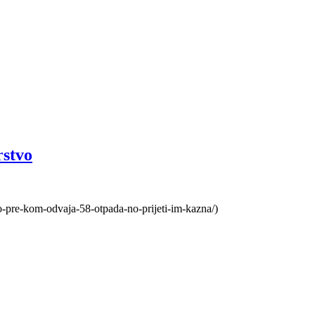
rstvo
-pre-kom-odvaja-58-otpada-no-prijeti-im-kazna/)