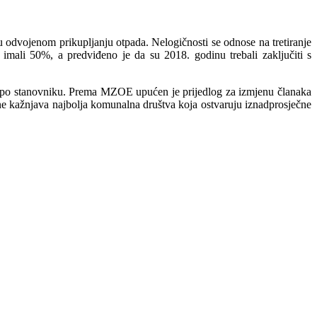
 odvojenom prikupljanju otpada. Nelogičnosti se odnose na tretiranje
imali 50%, a predviđeno je da su 2018. godinu trebali zaključiti s
a po stanovniku. Prema MZOE upućen je prijedlog za izmjenu članaka
ne kažnjava najbolja komunalna društva koja ostvaruju iznadprosječne