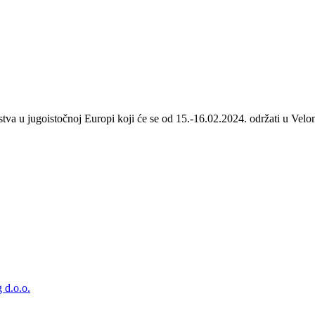
stva u jugoistočnoj Europi koji će se od 15.-16.02.2024. održati u Velom
 d.o.o.