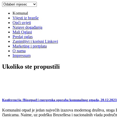
Arhiva
vijesti
Komunal
Vijesti iz branše
Opći uvjeti
Najave događanja
Mali Oglasi
Predaj oglas
Zanimljivi i korisni Linkovi
Marketing i pretplata
O nama
Impressum
Ukoliko ste propustili
Konferencija /Biootpad i energetska oporaba komunalnog otpada, 20.12.2023
Komunalni otpad je jedan najvećih izazova modernog društva, stoga EU,
članicama. Naime, uz podršku Bruxellesa i nacionalnih vlada područne