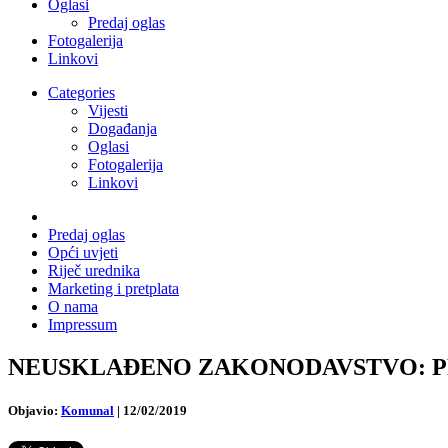
Oglasi
Predaj oglas
Fotogalerija
Linkovi
Categories
Vijesti
Događanja
Oglasi
Fotogalerija
Linkovi
Predaj oglas
Opći uvjeti
Riječ urednika
Marketing i pretplata
O nama
Impressum
NEUSKLAĐENO ZAKONODAVSTVO: PRE-KO
Objavio:
Komunal
|
12/02/2019