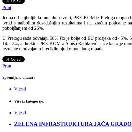
Print
Jedna od najboljih komunalnih tvrtki, PRE-KOM iz Preloga mogao bi p
tvrtki s najboljim dosadašnjim rezultatima i na izračun poticajne 
poboljšanjem od 26%.
U Prelogu sada odvajaju 58% što je bolje od EU prosjeka od 45%. S
14. i 24., a direktor PRE-KOM-a Siniša Radiković ističe kako je min
rezultate u odvajanju i recikliranju komunalnog otpada.
Print
Spremljeno unutar:
Vijesti
Više iz kategorije:
Vijesti
ZELENA INFRASTRUKTURA JAČA GRADOVE: Sad