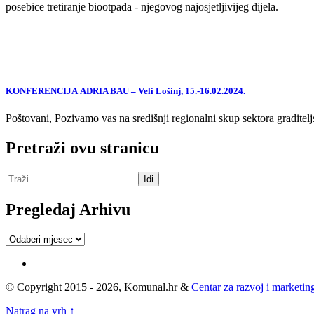
posebice tretiranje biootpada - njegovog najosjetljivijeg dijela.
KONFERENCIJA ADRIA BAU – Veli Lošinj, 15.-16.02.2024.
Poštovani, Pozivamo vas na središnji regionalni skup sektora graditelj
Pretraži ovu stranicu
Pregledaj Arhivu
Pregledaj
Arhivu
© Copyright 2015 - 2026, Komunal.hr &
Centar za razvoj i marketing
Natrag na vrh ↑