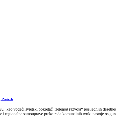
., Zagreb
 kao vodeći svjetski pokretač „zelenog razvoja“ posljednjih desetljeća
 i regionalne samouprave preko rada komunalnih tvrtki nastoje osigurat