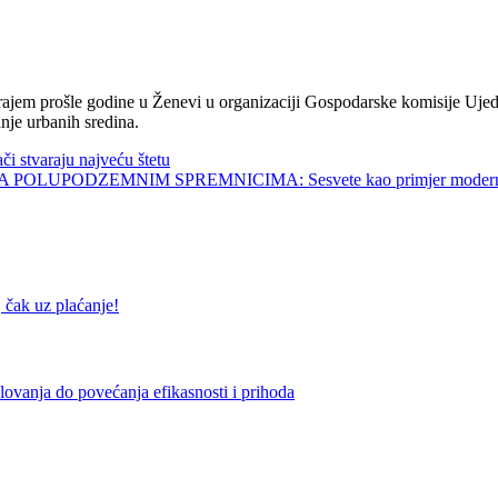
jem prošle godine u Ženevi u organizaciji Gospodarske komisije Ujed
nje urbanih sredina.
tvaraju najveću štetu
UPODZEMNIM SPREMNICIMA: Sesvete kao primjer modernog 
k uz plaćanje!
vanja do povećanja efikasnosti i prihoda