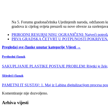
Na 5. Forumu gradonačelnika Ujedinjenih naroda, održanom kra
gradova iz cijelog svijeta preuzeli su nove obveze za ozelenjava
PRIRODNI RESURSI NISU OGRANIČENI: Najveći potrošači s
PRVA GRADSKA ČETVRT U POTPUNOSTI POKRIVENA POL
Pregledaj sve članke unutar kategorije Vijesti →
Prethodni članak
SAKUPLJANJE PLASTIKE POSTAJE PROBLEM: Rijetki je žele, ča
Slijedeći članak
PAMETNI IT SUSTAV: 1. Maj iz Labina digitalizacijom procesa poslo
Komentiranje nije dozvoljeno.
Arhiva vijesti