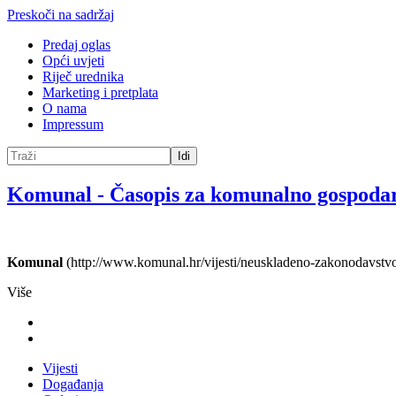
Preskoči na sadržaj
Predaj oglas
Opći uvjeti
Riječ urednika
Marketing i pretplata
O nama
Impressum
Idi
Komunal
-
Časopis za komunalno gospoda
Komunal
(http://www.komunal.hr/vijesti/neuskladeno-zakonodavstvo
Više
Vijesti
Događanja