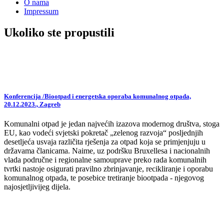
O nama
Impressum
Ukoliko ste propustili
Konferencija /Biootpad i energetska oporaba komunalnog otpada,
20.12.2023., Zagreb
Komunalni otpad je jedan najvećih izazova modernog društva, stoga
EU, kao vodeći svjetski pokretač „zelenog razvoja“ posljednjih
desetljeća usvaja različita rješenja za otpad koja se primjenjuju u
državama članicama. Naime, uz podršku Bruxellesa i nacionalnih
vlada područne i regionalne samouprave preko rada komunalnih
tvrtki nastoje osigurati pravilno zbrinjavanje, recikliranje i oporabu
komunalnog otpada, te posebice tretiranje biootpada - njegovog
najosjetljivijeg dijela.