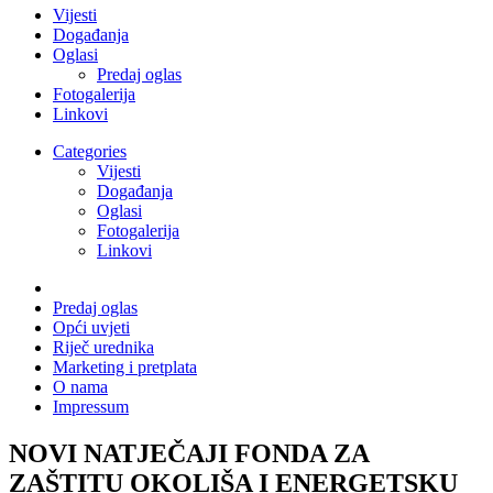
Vijesti
Događanja
Oglasi
Predaj oglas
Fotogalerija
Linkovi
Categories
Vijesti
Događanja
Oglasi
Fotogalerija
Linkovi
Predaj oglas
Opći uvjeti
Riječ urednika
Marketing i pretplata
O nama
Impressum
NOVI NATJEČAJI FONDA ZA
ZAŠTITU OKOLIŠA I ENERGETSKU