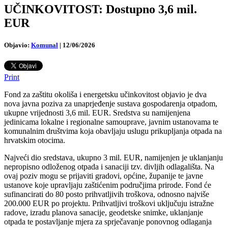
UČINKOVITOST: Dostupno 3,6 mil.
EUR
Objavio:
Komunal
|
12/06/2026
Print
Fond za zaštitu okoliša i energetsku učinkovitost objavio je dva
nova javna poziva za unaprjeđenje sustava gospodarenja otpadom,
ukupne vrijednosti 3,6 mil. EUR. Sredstva su namijenjena
jedinicama lokalne i regionalne samouprave, javnim ustanovama te
komunalnim društvima koja obavljaju uslugu prikupljanja otpada na
hrvatskim otocima.
Najveći dio sredstava, ukupno 3 mil. EUR, namijenjen je uklanjanju
nepropisno odloženog otpada i sanaciji tzv. divljih odlagališta. Na
ovaj poziv mogu se prijaviti gradovi, općine, županije te javne
ustanove koje upravljaju zaštićenim područjima prirode. Fond će
sufinancirati do 80 posto prihvatljivih troškova, odnosno najviše
200.000 EUR po projektu. Prihvatljivi troškovi uključuju istražne
radove, izradu planova sanacije, geodetske snimke, uklanjanje
otpada te postavljanje mjera za sprječavanje ponovnog odlaganja