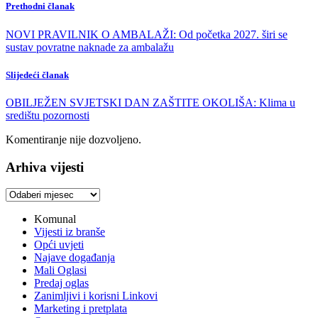
Prethodni članak
NOVI PRAVILNIK O AMBALAŽI: Od početka 2027. širi se
sustav povratne naknade za ambalažu
Slijedeći članak
OBILJEŽEN SVJETSKI DAN ZAŠTITE OKOLIŠA: Klima u
središtu pozornosti
Komentiranje nije dozvoljeno.
Arhiva vijesti
Arhiva
vijesti
Komunal
Vijesti iz branše
Opći uvjeti
Najave događanja
Mali Oglasi
Predaj oglas
Zanimljivi i korisni Linkovi
Marketing i pretplata