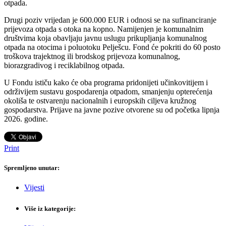
otpada.
Drugi poziv vrijedan je 600.000 EUR i odnosi se na sufinanciranje
prijevoza otpada s otoka na kopno. Namijenjen je komunalnim
društvima koja obavljaju javnu uslugu prikupljanja komunalnog
otpada na otocima i poluotoku Pelješcu. Fond će pokriti do 60 posto
troškova trajektnog ili brodskog prijevoza komunalnog,
biorazgradivog i reciklabilnog otpada.
U Fondu ističu kako će oba programa pridonijeti učinkovitijem i
održivijem sustavu gospodarenja otpadom, smanjenju opterećenja
okoliša te ostvarenju nacionalnih i europskih ciljeva kružnog
gospodarstva. Prijave na javne pozive otvorene su od početka lipnja
2026. godine.
Print
Spremljeno unutar:
Vijesti
Više iz kategorije: