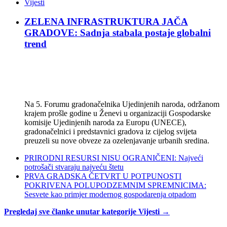
Vijesti
ZELENA INFRASTRUKTURA JAČA
GRADOVE: Sadnja stabala postaje globalni
trend
Na 5. Forumu gradonačelnika Ujedinjenih naroda, održanom
krajem prošle godine u Ženevi u organizaciji Gospodarske
komisije Ujedinjenih naroda za Europu (UNECE),
gradonačelnici i predstavnici gradova iz cijelog svijeta
preuzeli su nove obveze za ozelenjavanje urbanih sredina.
PRIRODNI RESURSI NISU OGRANIČENI: Najveći
potrošači stvaraju najveću štetu
PRVA GRADSKA ČETVRT U POTPUNOSTI
POKRIVENA POLUPODZEMNIM SPREMNICIMA:
Sesvete kao primjer modernog gospodarenja otpadom
Pregledaj sve članke unutar kategorije Vijesti →