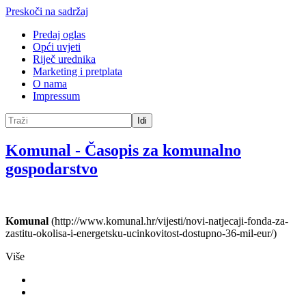
Preskoči na sadržaj
Predaj oglas
Opći uvjeti
Riječ urednika
Marketing i pretplata
O nama
Impressum
Idi
Komunal
-
Časopis za komunalno
gospodarstvo
Komunal
(http://www.komunal.hr/vijesti/novi-natjecaji-fonda-za-
zastitu-okolisa-i-energetsku-ucinkovitost-dostupno-36-mil-eur/)
Više