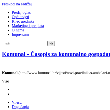
Preskoči na sadržaj
Predaj oglas
Opći uvjeti
Riječ urednika
Marketing i pretplata
O nama
Impressum
Idi
Komunal
-
Časopis za komunalno gospoda
Komunal
(http://www.komunal.hr/vijesti/novi-pravilnik-o-ambalazi-
Više
Vijesti
Događanja