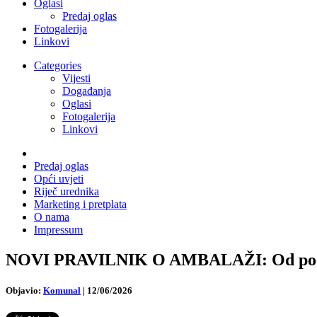
Oglasi
Predaj oglas
Fotogalerija
Linkovi
Categories
Vijesti
Događanja
Oglasi
Fotogalerija
Linkovi
Predaj oglas
Opći uvjeti
Riječ urednika
Marketing i pretplata
O nama
Impressum
NOVI PRAVILNIK O AMBALAŽI: Od početka
Objavio:
Komunal
|
12/06/2026