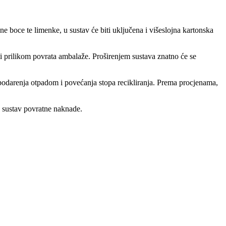
e boce te limenke, u sustav će biti uključena i višeslojna kartonska
i prilikom povrata ambalaže. Proširenjem sustava znatno će se
podarenja otpadom i povećanja stopa recikliranja. Prema procjenama,
z sustav povratne naknade.