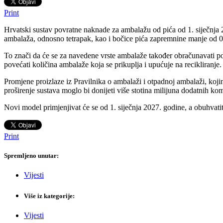
Print
Hrvatski sustav povratne naknade za ambalažu od pića od 1. siječnja 20
ambalaža, odnosno tetrapak, kao i bočice pića zapremnine manje od 
To znači da će se za navedene vrste ambalaže također obračunavati po
povećati količina ambalaže koja se prikuplja i upućuje na recikliranje.
Promjene proizlaze iz Pravilnika o ambalaži i otpadnoj ambalaži, koj
proširenje sustava moglo bi donijeti više stotina milijuna dodatnih 
Novi model primjenjivat će se od 1. siječnja 2027. godine, a obuhvati
Print
Spremljeno unutar:
Vijesti
Više iz kategorije:
Vijesti