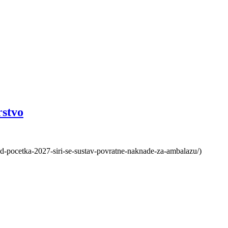
rstvo
od-pocetka-2027-siri-se-sustav-povratne-naknade-za-ambalazu/)