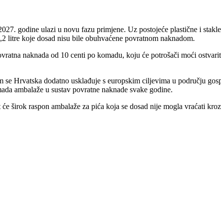
27. godine ulazi u novu fazu primjene. Uz postojeće plastične i staklen
0,2 litre koje dosad nisu bile obuhvaćene povratnom naknadom.
vratna naknada od 10 centi po komadu, koju će potrošači moći ostvarit
im se Hrvatska dodatno usklađuje s europskim ciljevima u području gos
komada ambalaže u sustav povratne naknade svake godine.
t će širok raspon ambalaže za pića koja se dosad nije mogla vraćati kro