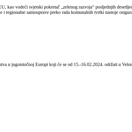
 kao vodeći svjetski pokretač „zelenog razvoja“ posljednjih desetljeća
 i regionalne samouprave preko rada komunalnih tvrtki nastoje osigurat
stva u jugoistočnoj Europi koji će se od 15.-16.02.2024. održati u Velom