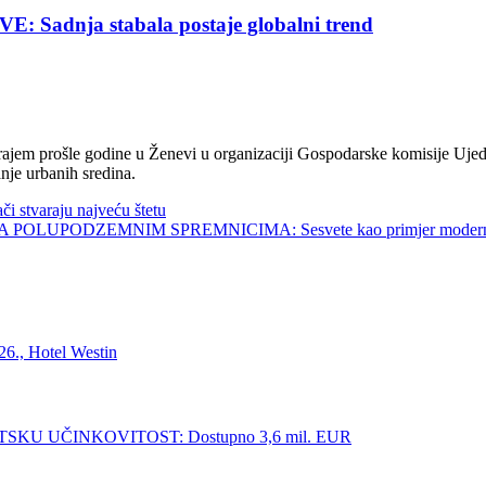
nja stabala postaje globalni trend
jem prošle godine u Ženevi u organizaciji Gospodarske komisije Ujed
nje urbanih sredina.
tvaraju najveću štetu
UPODZEMNIM SPREMNICIMA: Sesvete kao primjer modernog 
., Hotel Westin
KU UČINKOVITOST: Dostupno 3,6 mil. EUR