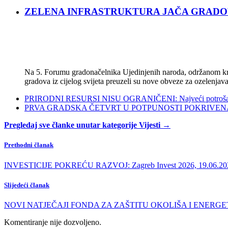
ZELENA INFRASTRUKTURA JAČA GRADOVE: Sad
Na 5. Forumu gradonačelnika Ujedinjenih naroda, održanom kra
gradova iz cijelog svijeta preuzeli su nove obveze za ozelenjava
PRIRODNI RESURSI NISU OGRANIČENI: Najveći potrošači s
PRVA GRADSKA ČETVRT U POTPUNOSTI POKRIVENA POL
Pregledaj sve članke unutar kategorije Vijesti →
Prethodni članak
INVESTICIJE POKREĆU RAZVOJ: Zagreb Invest 2026, 19.06.2026
Slijedeći članak
NOVI NATJEČAJI FONDA ZA ZAŠTITU OKOLIŠA I ENERGETS
Komentiranje nije dozvoljeno.