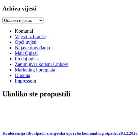
Arhiva vijesti
Arhiva
vijesti
Komunal
Vijesti iz branše
Opći uvjeti
Najave događanja
Mali Oglasi
Predaj oglas
Zanimljivi i korisni Linkovi
Marketing i pretplata
O nama
Impressum
Ukoliko ste propustili
Konferencija /Biootpad i energetska oporaba komunalnog otpada, 20.12.2023