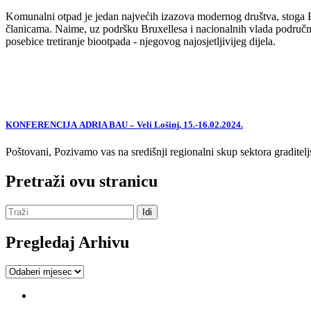
Komunalni otpad je jedan najvećih izazova modernog društva, stoga EU,
članicama. Naime, uz podršku Bruxellesa i nacionalnih vlada područne
posebice tretiranje biootpada - njegovog najosjetljivijeg dijela.
KONFERENCIJA ADRIA BAU – Veli Lošinj, 15.-16.02.2024.
Poštovani, Pozivamo vas na središnji regionalni skup sektora graditelj
Pretraži ovu stranicu
Pregledaj Arhivu
Pregledaj
Arhivu