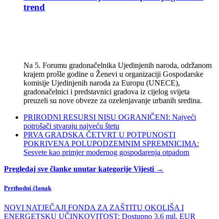
trend
Na 5. Forumu gradonačelnika Ujedinjenih naroda, održanom
krajem prošle godine u Ženevi u organizaciji Gospodarske
komisije Ujedinjenih naroda za Europu (UNECE),
gradonačelnici i predstavnici gradova iz cijelog svijeta
preuzeli su nove obveze za ozelenjavanje urbanih sredina.
PRIRODNI RESURSI NISU OGRANIČENI: Najveći
potrošači stvaraju najveću štetu
PRVA GRADSKA ČETVRT U POTPUNOSTI
POKRIVENA POLUPODZEMNIM SPREMNICIMA:
Sesvete kao primjer modernog gospodarenja otpadom
Pregledaj sve članke unutar kategorije Vijesti →
Prethodni članak
NOVI NATJEČAJI FONDA ZA ZAŠTITU OKOLIŠA I
ENERGETSKU UČINKOVITOST: Dostupno 3,6 mil. EUR