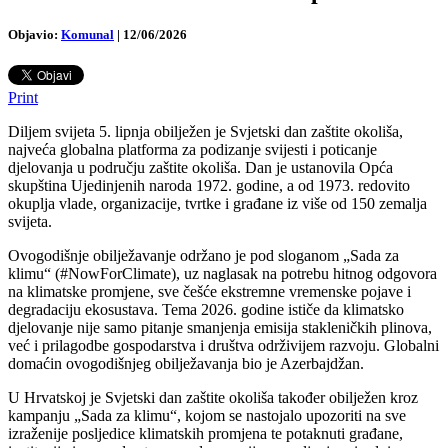
Objavio:
Komunal
|
12/06/2026
Print
Diljem svijeta 5. lipnja obilježen je Svjetski dan zaštite okoliša,
najveća globalna platforma za podizanje svijesti i poticanje
djelovanja u području zaštite okoliša. Dan je ustanovila Opća
skupština Ujedinjenih naroda 1972. godine, a od 1973. redovito
okuplja vlade, organizacije, tvrtke i građane iz više od 150 zemalja
svijeta.
Ovogodišnje obilježavanje održano je pod sloganom „Sada za
klimu“ (#NowForClimate), uz naglasak na potrebu hitnog odgovora
na klimatske promjene, sve češće ekstremne vremenske pojave i
degradaciju ekosustava. Tema 2026. godine ističe da klimatsko
djelovanje nije samo pitanje smanjenja emisija stakleničkih plinova,
već i prilagodbe gospodarstva i društva održivijem razvoju. Globalni
domaćin ovogodišnjeg obilježavanja bio je Azerbajdžan.
U Hrvatskoj je Svjetski dan zaštite okoliša također obilježen kroz
kampanju „Sada za klimu“, kojom se nastojalo upozoriti na sve
izraženije posljedice klimatskih promjena te potaknuti građane,