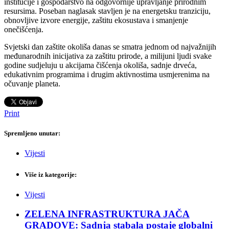
institucije i gospodarstvo na odgovornije upravljanje prirodnim
resursima. Poseban naglasak stavljen je na energetsku tranziciju,
obnovljive izvore energije, zaštitu ekosustava i smanjenje
onečišćenja.
Svjetski dan zaštite okoliša danas se smatra jednom od najvažnijih
međunarodnih inicijativa za zaštitu prirode, a milijuni ljudi svake
godine sudjeluju u akcijama čišćenja okoliša, sadnje drveća,
edukativnim programima i drugim aktivnostima usmjerenima na
očuvanje planeta.
Print
Spremljeno unutar:
Vijesti
Više iz kategorije:
Vijesti
ZELENA INFRASTRUKTURA JAČA
GRADOVE: Sadnja stabala postaje globalni