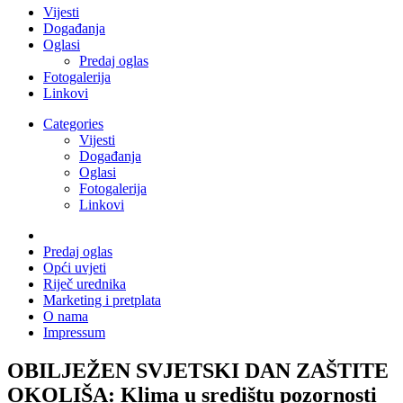
Vijesti
Događanja
Oglasi
Predaj oglas
Fotogalerija
Linkovi
Categories
Vijesti
Događanja
Oglasi
Fotogalerija
Linkovi
Predaj oglas
Opći uvjeti
Riječ urednika
Marketing i pretplata
O nama
Impressum
OBILJEŽEN SVJETSKI DAN ZAŠTITE
OKOLIŠA: Klima u središtu pozornosti