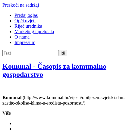
Preskoči na sadržaj
Predaj oglas
Opći uvjeti
Riječ urednika
Marketing i pretplata
O nama
Impressum
Idi
Komunal
-
Časopis za komunalno
gospodarstvo
Komunal
(http://www.komunal.hr/vijesti/obiljezen-svjetski-dan-
zastite-okolisa-klima-u-sredistu-pozornosti/)
Više