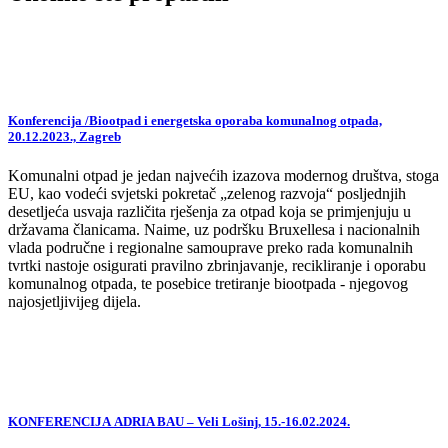
Konferencija /Biootpad i energetska oporaba komunalnog otpada,
20.12.2023., Zagreb
Komunalni otpad je jedan najvećih izazova modernog društva, stoga
EU, kao vodeći svjetski pokretač „zelenog razvoja“ posljednjih
desetljeća usvaja različita rješenja za otpad koja se primjenjuju u
državama članicama. Naime, uz podršku Bruxellesa i nacionalnih
vlada područne i regionalne samouprave preko rada komunalnih
tvrtki nastoje osigurati pravilno zbrinjavanje, recikliranje i oporabu
komunalnog otpada, te posebice tretiranje biootpada - njegovog
najosjetljivijeg dijela.
KONFERENCIJA ADRIA BAU – Veli Lošinj, 15.-16.02.2024.