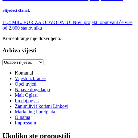
Slijedeći članak
11,4 MIL. EUR ZA ODVODNJU: Novi projekti obuhvatit će više
od 2.000 stanovnika
Komentiranje nije dozvoljeno.
Arhiva vijesti
Arhiva
vijesti
Komunal
Vijesti iz branše
Opći uvjeti
Najave događanja
Mali Oglasi
Predaj oglas
Zanimljivi i korisni Linkovi
Marketing i pretplata
O nama
Impressum
Ukoliko ste propustili