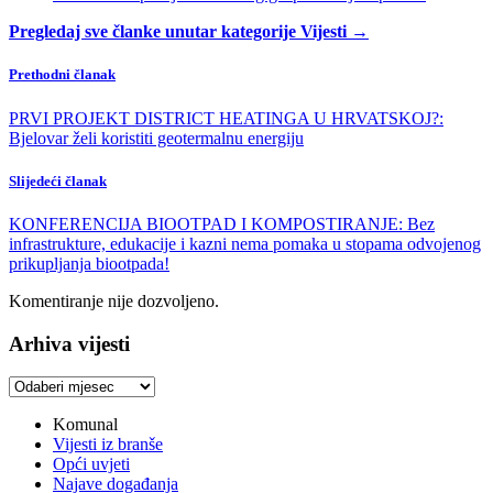
Pregledaj sve članke unutar kategorije Vijesti →
Prethodni članak
PRVI PROJEKT DISTRICT HEATINGA U HRVATSKOJ?:
Bjelovar želi koristiti geotermalnu energiju
Slijedeći članak
KONFERENCIJA BIOOTPAD I KOMPOSTIRANJE: Bez
infrastrukture, edukacije i kazni nema pomaka u stopama odvojenog
prikupljanja biootpada!
Komentiranje nije dozvoljeno.
Arhiva vijesti
Arhiva
vijesti
Komunal
Vijesti iz branše
Opći uvjeti
Najave događanja