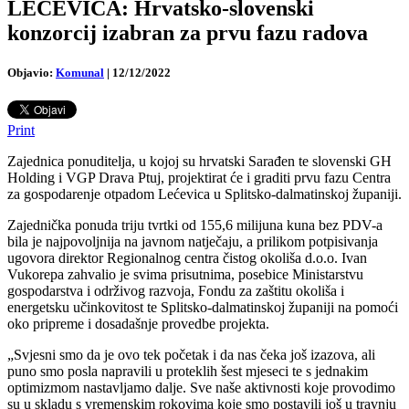
LEĆEVICA: Hrvatsko-slovenski
konzorcij izabran za prvu fazu radova
Objavio:
Komunal
|
12/12/2022
Print
Zajednica ponuditelja, u kojoj su hrvatski Sarađen te slovenski GH
Holding i VGP Drava Ptuj, projektirat će i graditi prvu fazu Centra
za gospodarenje otpadom Lećevica u Splitsko-dalmatinskoj županiji.
Zajednička ponuda triju tvrtki od 155,6 milijuna kuna bez PDV-a
bila je najpovoljnija na javnom natječaju, a prilikom potpisivanja
ugovora direktor Regionalnog centra čistog okoliša d.o.o. Ivan
Vukorepa zahvalio je svima prisutnima, posebice Ministarstvu
gospodarstva i održivog razvoja, Fondu za zaštitu okoliša i
energetsku učinkovitost te Splitsko-dalmatinskoj županiji na pomoći
oko pripreme i dosadašnje provedbe projekta.
„Svjesni smo da je ovo tek početak i da nas čeka još izazova, ali
puno smo posla napravili u proteklih šest mjeseci te s jednakim
optimizmom nastavljamo dalje. Sve naše aktivnosti koje provodimo
su u skladu s vremenskim rokovima koje smo postavili još u travnju