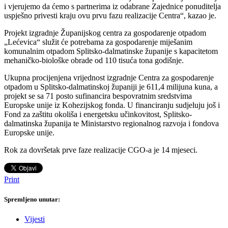
i vjerujemo da ćemo s partnerima iz odabrane Zajednice ponuditelja
uspješno privesti kraju ovu prvu fazu realizacije Centra“, kazao je.
Projekt izgradnje Županijskog centra za gospodarenje otpadom
„Lećevica“ služit će potrebama za gospodarenje miješanim
komunalnim otpadom Splitsko-dalmatinske županije s kapacitetom
mehaničko-biološke obrade od 110 tisuća tona godišnje.
Ukupna procijenjena vrijednost izgradnje Centra za gospodarenje
otpadom u Splitsko-dalmatinskoj županiji je 611,4 milijuna kuna, a
projekt se sa 71 posto sufinancira bespovratnim sredstvima
Europske unije iz Kohezijskog fonda. U financiranju sudjeluju još i
Fond za zaštitu okoliša i energetsku učinkovitost, Splitsko-
dalmatinska županija te Ministarstvo regionalnog razvoja i fondova
Europske unije.
Rok za dovršetak prve faze realizacije CGO-a je 14 mjeseci.
Print
Spremljeno unutar:
Vijesti