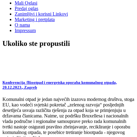
Mali Oglasi
Predaj oglas
Zanimljivi i korisni Linkovi
Marketing i pretplata
O nama
Impressum
Ukoliko ste propustili
Konferencija /Biootpad i energetska oporaba komunalnog otpada,
20.12.2023., Zagreb
Komunalni otpad je jedan najvećih izazova modernog društva, stoga
EU, kao vodeći svjetski pokretač „zelenog razvoja“ posljednjih
desetljeća usvaja različita rješenja za otpad koja se primjenjuju u
državama članicama. Naime, uz podršku Bruxellesa i nacionalnih
vlada područne i regionalne samouprave preko rada komunalnih
tvrtki nastoje osigurati pravilno zbrinjavanje, recikliranje i oporabu
komunalnog otpada, te posebice tretiranje biootpada - njegovog