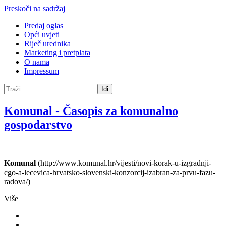
Preskoči na sadržaj
Predaj oglas
Opći uvjeti
Riječ urednika
Marketing i pretplata
O nama
Impressum
Idi
Komunal
-
Časopis za komunalno
gospodarstvo
Komunal
(http://www.komunal.hr/vijesti/novi-korak-u-izgradnji-
cgo-a-lecevica-hrvatsko-slovenski-konzorcij-izabran-za-prvu-fazu-
radova/)
Više