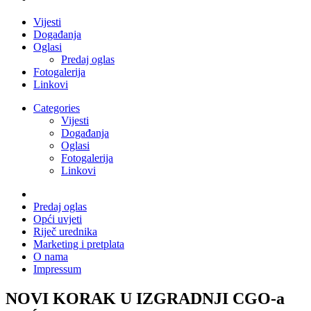
Vijesti
Događanja
Oglasi
Predaj oglas
Fotogalerija
Linkovi
Categories
Vijesti
Događanja
Oglasi
Fotogalerija
Linkovi
Predaj oglas
Opći uvjeti
Riječ urednika
Marketing i pretplata
O nama
Impressum
NOVI KORAK U IZGRADNJI CGO-a