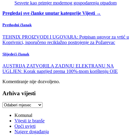
Sesvete kao primjer modernog gospodarenja otpadom
Pregledaj sve članke unutar kategorije Vijesti →
Prethodni članak
TEHNIX PROIZVODI I UGOVARA: Potpisan ugovor za vrtić u
Koprivnici, isporučeno reciklažno postrojenje za Požarevac
Slijedeći članak
AUSTRIJA ZATVORILA ZADNJU ELEKTRANU NA
UGLJEN: Korak naprijed prema 100%-tnom korištenju OIE
Komentiranje nije dozvoljeno.
Arhiva vijesti
Arhiva
vijesti
Komunal
Vijesti iz branše
Opći uvjeti
Najave događanja