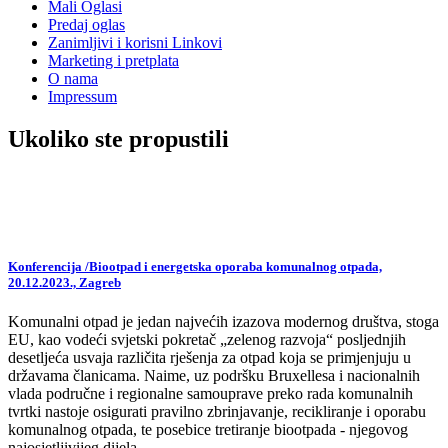
Mali Oglasi
Predaj oglas
Zanimljivi i korisni Linkovi
Marketing i pretplata
O nama
Impressum
Ukoliko ste propustili
Konferencija /Biootpad i energetska oporaba komunalnog otpada,
20.12.2023., Zagreb
Komunalni otpad je jedan najvećih izazova modernog društva, stoga
EU, kao vodeći svjetski pokretač „zelenog razvoja“ posljednjih
desetljeća usvaja različita rješenja za otpad koja se primjenjuju u
državama članicama. Naime, uz podršku Bruxellesa i nacionalnih
vlada područne i regionalne samouprave preko rada komunalnih
tvrtki nastoje osigurati pravilno zbrinjavanje, recikliranje i oporabu
komunalnog otpada, te posebice tretiranje biootpada - njegovog
najosjetljivijeg dijela.