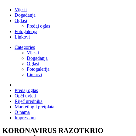
Vijesti
Događanja
Oglasi
Predaj oglas
Fotogalerija
Linkovi
Categories
Vijesti
Događanja
Oglasi
Fotogalerija
Linkovi
Predaj oglas
Opći uvjeti
Riječ urednika
Marketing i pretplata
O nama
Impressum
KORONAVIRUS RAZOTKRIO