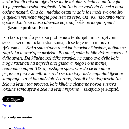
teritorijalnih reformi nije da se male lokalne zajednice uništavaju.
To je posebno važno naglasiti. Nipošto to ne znači da će neka mala
općina nestati. Ona će i nadalje ostati tu gdje je i moći sve ono što
je tijekom vremena mogla poduzeti za sebe. Od ’93. naovamo male
općine dobile su masu obaveza koje najčešće ne mogu ispuniti
–
naglasio je profesor Koprić.
Isto tako, poručio je da su problema s teritorijalnim ustrojstvom
svjesni svi u političkim strankama, ali se boje ući u njihovo
rješavanje. –
Kako smo stalno u nekim izborim ciklusima, bojimo se
zagristi u te značajne projekte. Po meni, sada bi bilo dobro napraviti
dvije stvari. Da ključne političke stranke, ne samo ove dvije koje
mogu računati na najveći broj glasova, nego i one manje,
regionalne poput IDS-a, postignu sporazum da će krenuti u
pripremu procesa reforme, a da se oko toga neće napadati tijekom
kampanje. To bi bio početak. A drugo, trebali bi se dogovoriti što
žele na kraju tog procesa, koje ključne elemente novog sustava
lokalne samouprave žele na kraju reforme
– zaključio je Koprić.
Print
Spremljeno unutar:
Vijesti