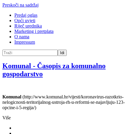
Preskoči na sadržaj
Predaj oglas
Opći uvjeti
Riječ urednika
Marketing i pretplata
O nama
Impressum
Idi
Komunal
-
Časopis za komunalno
gospodarstvo
Komunal
(http://www.komunal.hr/vijesti/koronavirus-razotkrio-
nelogicnosti-teritorijalnog-ustroja-rh-u-reformi-se-najavljuju-123-
opcine-i-5-regija/)
Više