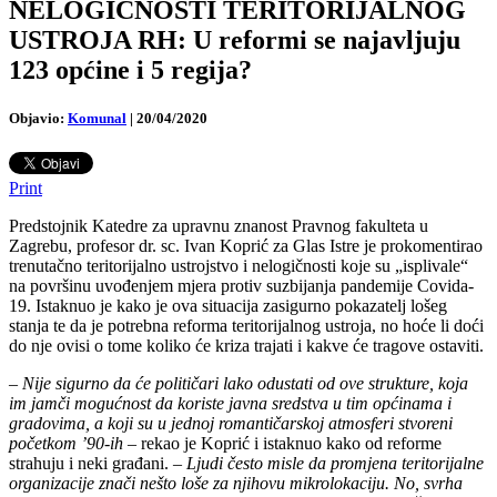
NELOGIČNOSTI TERITORIJALNOG
USTROJA RH: U reformi se najavljuju
123 općine i 5 regija?
Objavio:
Komunal
|
20/04/2020
Print
Predstojnik Katedre za upravnu znanost Pravnog fakulteta u
Zagrebu, profesor dr. sc. Ivan Koprić za Glas Istre je prokomentirao
trenutačno teritorijalno ustrojstvo i nelogičnosti koje su „isplivale“
na površinu uvođenjem mjera protiv suzbijanja pandemije Covida-
19. Istaknuo je kako je ova situacija zasigurno pokazatelj lošeg
stanja te da je potrebna reforma teritorijalnog ustroja, no hoće li doći
do nje ovisi o tome koliko će kriza trajati i kakve će tragove ostaviti.
–
Nije sigurno da će političari lako odustati od ove strukture, koja
im jamči mogućnost da koriste javna sredstva u tim općinama i
gradovima, a koji su u jednoj romantičarskoj atmosferi stvoreni
početkom ’90-ih
– rekao je Koprić i istaknuo kako od reforme
strahuju i neki građani. –
Ljudi često misle da promjena teritorijalne
organizacije znači nešto loše za njihovu mikrolokaciju. No, svrha