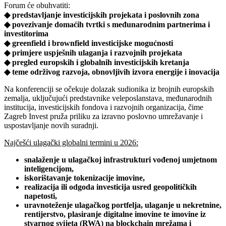
Forum će obuhvatiti:
◆ predstavljanje investicijskih projekata i poslovnih zona
◆ povezivanje domaćih tvrtki s međunarodnim partnerima i
investitorima
◆ greenfield i brownfield investicijske mogućnosti
◆ primjere uspješnih ulaganja i razvojnih projekata
◆ pregled europskih i globalnih investicijskih kretanja
◆ teme održivog razvoja, obnovljivih izvora energije i inovacija
Na konferenciji se očekuje dolazak sudionika iz brojnih europskih
zemalja, uključujući predstavnike veleposlanstava, međunarodnih
institucija, investicijskih fondova i razvojnih organizacija, čime
Zagreb Invest pruža priliku za izravno poslovno umrežavanje i
uspostavljanje novih suradnji.
Najčešći ulagački globalni termini u 2026:
snalaženje u ulagačkoj infrastrukturi vođenoj umjetnom
inteligencijom,
iskorištavanje tokenizacije imovine,
realizacija ili odgoda investicija usred geopolitičkih
napetosti,
uravnoteženje ulagačkog portfelja, ulaganje u nekretnine,
rentijerstvo, plasiranje digitalne imovine te imovine iz
stvarnog svijeta (RWA) na blockchain mrežama i