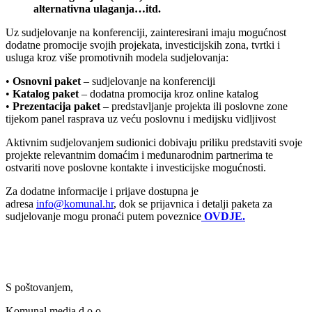
alternativna ulaganja…itd.
Uz sudjelovanje na konferenciji, zainteresirani imaju mogućnost
dodatne promocije svojih projekata, investicijskih zona, tvrtki i
usluga kroz više promotivnih modela sudjelovanja:
•
Osnovni paket
– sudjelovanje na konferenciji
•
Katalog paket
– dodatna promocija kroz online katalog
•
Prezentacija paket
– predstavljanje projekta ili poslovne zone
tijekom panel rasprava uz veću poslovnu i medijsku vidljivost
Aktivnim sudjelovanjem sudionici dobivaju priliku predstaviti svoje
projekte relevantnim domaćim i međunarodnim partnerima te
ostvariti nove poslovne kontakte i investicijske mogućnosti.
Za dodatne informacije i prijave dostupna je
adresa
info@komunal.hr
, dok se prijavnica i detalji paketa za
sudjelovanje mogu pronaći putem poveznice
OVDJE.
S poštovanjem,
Komunal media d.o.o.