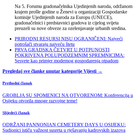
Na 5. Forumu gradonačelnika Ujedinjenih naroda, održanom
krajem prošle godine u Ženevi u organizaciji Gospodarske
komisije Ujedinjenih naroda za Europu (UNECE),
gradonačelnici i predstavnici gradova iz cijelog svijeta
preuzeli su nove obveze za ozelenjavanje urbanih sredina.
PRIRODNI RESURSI NISU OGRANIČENI: Najveći
potrošači stvaraju najveću štetu
PRVA GRADSKA ČETVRT U POTPUNOSTI
POKRIVENA POLUPODZEMNIM SPREMNICIMA:
Sesvete kao primjer modernog gospodarenja otpadom
Pregledaj sve članke unutar kategorije Vijesti →
Prethodni članak
GROBLJA SU SPOMENICI NA OTVORENOM: Konferencija u
Osijeku otvorila mnoge razvojne teme!
Slijedeći članak
ODRŽANI PANNONIAN CEMETERY DAYS U OSIJEKU:
Sudionici ističu važnost susreta u rješavanju kadrovskih izazova