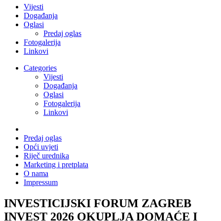
Vijesti
Događanja
Oglasi
Predaj oglas
Fotogalerija
Linkovi
Categories
Vijesti
Događanja
Oglasi
Fotogalerija
Linkovi
Predaj oglas
Opći uvjeti
Riječ urednika
Marketing i pretplata
O nama
Impressum
INVESTICIJSKI FORUM ZAGREB
INVEST 2026 OKUPLJA DOMAĆE I