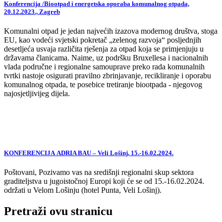
Konferencija /Biootpad i energetska oporaba komunalnog otpada,
20.12.2023., Zagreb
Komunalni otpad je jedan najvećih izazova modernog društva, stoga
EU, kao vodeći svjetski pokretač „zelenog razvoja“ posljednjih
desetljeća usvaja različita rješenja za otpad koja se primjenjuju u
državama članicama. Naime, uz podršku Bruxellesa i nacionalnih
vlada područne i regionalne samouprave preko rada komunalnih
tvrtki nastoje osigurati pravilno zbrinjavanje, recikliranje i oporabu
komunalnog otpada, te posebice tretiranje biootpada - njegovog
najosjetljivijeg dijela.
KONFERENCIJA ADRIA BAU – Veli Lošinj, 15.-16.02.2024.
Poštovani, Pozivamo vas na središnji regionalni skup sektora
graditeljstva u jugoistočnoj Europi koji će se od 15.-16.02.2024.
održati u Velom Lošinju (hotel Punta, Veli Lošinj).
Pretraži ovu stranicu