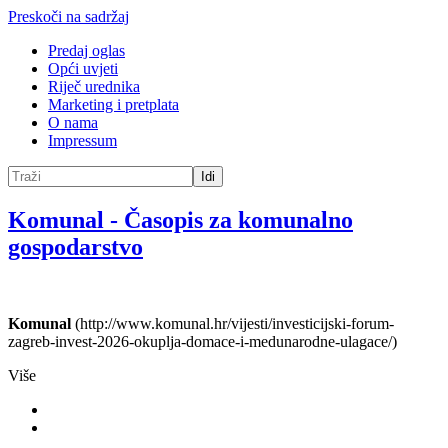
Preskoči na sadržaj
Predaj oglas
Opći uvjeti
Riječ urednika
Marketing i pretplata
O nama
Impressum
Idi
Komunal
-
Časopis za komunalno
gospodarstvo
Komunal
(http://www.komunal.hr/vijesti/investicijski-forum-
zagreb-invest-2026-okuplja-domace-i-medunarodne-ulagace/)
Više