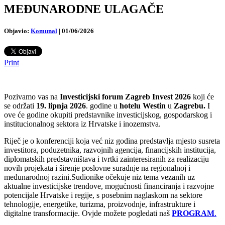
MEĐUNARODNE ULAGAČE
Objavio:
Komunal
|
01/06/2026
Print
Pozivamo vas na
Investicijski forum Zagreb Invest 2026
koji će
se održati
19. lipnja 2026
. godine u
hotelu Westin
u
Zagrebu
.
I
ove će godine okupiti predstavnike investicijskog, gospodarskog i
institucionalnog sektora iz Hrvatske i inozemstva.
Riječ je o konferenciji koja već niz godina predstavlja mjesto susreta
investitora, poduzetnika, razvojnih agencija, financijskih institucija,
diplomatskih predstavništava i tvrtki zainteresiranih za realizaciju
novih projekata i širenje poslovne suradnje na regionalnoj i
međunarodnoj razini.Sudionike očekuje niz tema vezanih uz
aktualne investicijske trendove, mogućnosti financiranja i razvojne
potencijale Hrvatske i regije, s posebnim naglaskom na sektore
tehnologije, energetike, turizma, proizvodnje, infrastrukture i
digitalne transformacije. Ovjde možete pogledati naš
PROGRAM
.