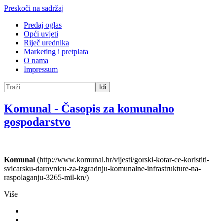
Preskoči na sadržaj
Predaj oglas
Opći uvjeti
Riječ urednika
Marketing i pretplata
O nama
Impressum
Idi
Komunal
-
Časopis za komunalno
gospodarstvo
Komunal
(http://www.komunal.hr/vijesti/gorski-kotar-ce-koristiti-
svicarsku-darovnicu-za-izgradnju-komunalne-infrastrukture-na-
raspolaganju-3265-mil-kn/)
Više