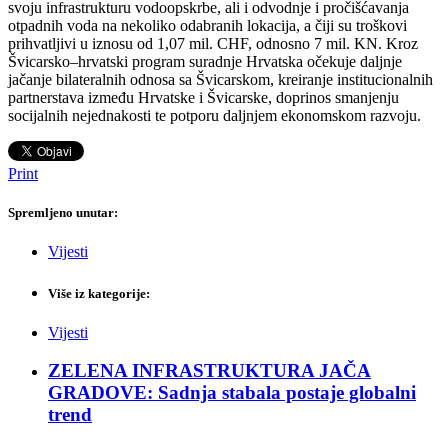
svoju infrastrukturu vodoopskrbe, ali i odvodnje i pročišćavanja
otpadnih voda na nekoliko odabranih lokacija, a čiji su troškovi
prihvatljivi u iznosu od 1,07 mil. CHF, odnosno 7 mil. KN. Kroz
Švicarsko–hrvatski program suradnje Hrvatska očekuje daljnje
jačanje bilateralnih odnosa sa Švicarskom, kreiranje institucionalnih
partnerstava između Hrvatske i Švicarske, doprinos smanjenju
socijalnih nejednakosti te potporu daljnjem ekonomskom razvoju.
Print
Spremljeno unutar:
Vijesti
Više iz kategorije:
Vijesti
ZELENA INFRASTRUKTURA JAČA
GRADOVE: Sadnja stabala postaje globalni
trend