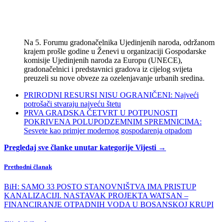
Na 5. Forumu gradonačelnika Ujedinjenih naroda, održanom
krajem prošle godine u Ženevi u organizaciji Gospodarske
komisije Ujedinjenih naroda za Europu (UNECE),
gradonačelnici i predstavnici gradova iz cijelog svijeta
preuzeli su nove obveze za ozelenjavanje urbanih sredina.
PRIRODNI RESURSI NISU OGRANIČENI: Najveći
potrošači stvaraju najveću štetu
PRVA GRADSKA ČETVRT U POTPUNOSTI
POKRIVENA POLUPODZEMNIM SPREMNICIMA:
Sesvete kao primjer modernog gospodarenja otpadom
Pregledaj sve članke unutar kategorije Vijesti →
Prethodni članak
BiH: SAMO 33 POSTO STANOVNIŠTVA IMA PRISTUP
KANALIZACIJI. NASTAVAK PROJEKTA WATSAN –
FINANCIRANJE OTPADNIH VODA U BOSANSKOJ KRUPI