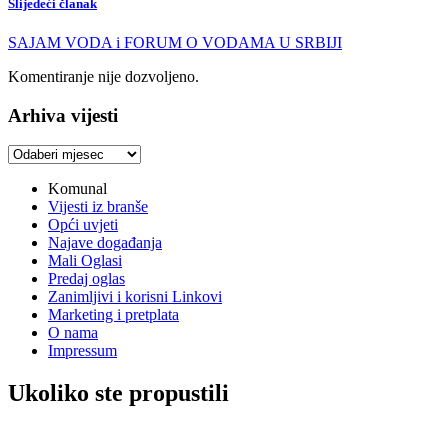
Slijedeći članak
SAJAM VODA i FORUM O VODAMA U SRBIJI
Komentiranje nije dozvoljeno.
Arhiva vijesti
Arhiva
vijesti
Komunal
Vijesti iz branše
Opći uvjeti
Najave događanja
Mali Oglasi
Predaj oglas
Zanimljivi i korisni Linkovi
Marketing i pretplata
O nama
Impressum
Ukoliko ste propustili