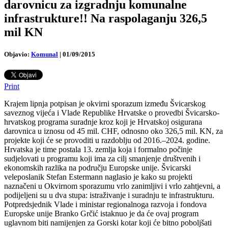
darovnicu za izgradnju komunalne
infrastrukture!! Na raspolaganju 326,5
mil KN
Objavio:
Komunal
|
01/09/2015
Print
Krajem lipnja potpisan je okvirni sporazum između Švicarskog
saveznog vijeća i Vlade Republike Hrvatske o provedbi Švicarsko-
hrvatskog programa suradnje kroz koji je Hrvatskoj osigurana
darovnica u iznosu od 45 mil. CHF, odnosno oko 326,5 mil. KN, za
projekte koji će se provoditi u razdoblju od 2016.–2024. godine.
Hrvatska je time postala 13. zemlja koja i formalno počinje
sudjelovati u programu koji ima za cilj smanjenje društvenih i
ekonomskih razlika na području Europske unije. Švicarski
veleposlanik Stefan Estermann naglasio je kako su projekti
naznačeni u Okvirnom sporazumu vrlo zanimljivi i vrlo zahtjevni, a
podijeljeni su u dva stupa: istraživanje i suradnju te infrastrukturu.
Potpredsjednik Vlade i ministar regionalnoga razvoja i fondova
Europske unije Branko Grčić istaknuo je da će ovaj program
uglavnom biti namijenjen za Gorski kotar koji će bitno poboljšati