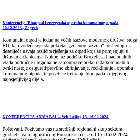
Konferencija /Biootpad i energetska oporaba komunalnog otpada,
20.12.2023., Zagreb
Komunalni otpad je jedan najvećih izazova modernog društva, stoga
EU, kao vodeći svjetski pokretač „zelenog razvoja“ posljednjih
desetljeća usvaja različita rješenja za otpad koja se primjenjuju u
državama članicama. Naime, uz podršku Bruxellesa i nacionalnih
vlada područne i regionalne samouprave preko rada komunalnih
tvrtki nastoje osigurati pravilno zbrinjavanje, recikliranje i oporabu
komunalnog otpada, te posebice tretiranje biootpada - njegovog
najosjetljivijeg dijela.
KONFERENCIJA ADRIA BAU – Veli Lošinj, 15.-16.02.2024.
Poštovani, Pozivamo vas na središnji regionalni skup sektora
graditeljstva u jugoistočnoj Europi koji će se od 15.-16.02.2024.