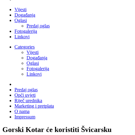
Vijesti
Događanja
Oglasi
Predaj oglas
Fotogalerija
Linkovi
Categories
Vijesti
Događanja
Oglasi
Fotogalerija
Linkovi
Predaj oglas
Opći uvjeti
Riječ urednika
Marketing i pretplata
O nama
Impressum
Gorski Kotar će koristiti Švicarsku