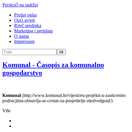
Preskoči na sadržaj
Predaj oglas
Opći uvjeti
Riječ urednika
Marketing i pretplata
O nama
Impressum
Idi
Komunal
-
Časopis za komunalno
gospodarstvo
Komunal
(http://www.komunal.hr/vijesti/eu-projekti-u-zasticenim-
podrucjima-obnavlja-se-centar-za-posjetitelje-medvedgrad/)
Više