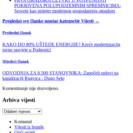
PRVA GRADSKA ČETVRT U POTPUNOSTI
POKRIVENA POLUPODZEMNIM SPREMNICIMA:
Sesvete kao primjer modernog gospodarenja otpadom
Pregledaj sve članke unutar kategorije Vijesti →
Prethodni članak
KAKO DO 80% UŠTEDE ENERGIJE? Kreće modernizacija
javne rasvjete u Podgorici
Slijedeći članak
ODVODNJA ZA 8.500 STANOVNIKA: Započeli radovi na
kanalizaciji Rugvica - Dugo Selo
Komentiranje nije dozvoljeno.
Arhiva vijesti
Arhiva
vijesti
Komunal
Vijesti iz branše
Opći uvjeti