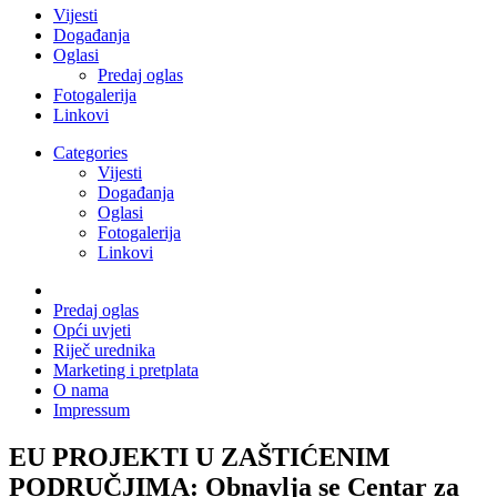
Vijesti
Događanja
Oglasi
Predaj oglas
Fotogalerija
Linkovi
Categories
Vijesti
Događanja
Oglasi
Fotogalerija
Linkovi
Predaj oglas
Opći uvjeti
Riječ urednika
Marketing i pretplata
O nama
Impressum
EU PROJEKTI U ZAŠTIĆENIM
PODRUČJIMA: Obnavlja se Centar za