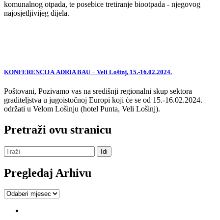
komunalnog otpada, te posebice tretiranje biootpada - njegovog
najosjetljivijeg dijela.
KONFERENCIJA ADRIA BAU – Veli Lošinj, 15.-16.02.2024.
Poštovani, Pozivamo vas na središnji regionalni skup sektora
graditeljstva u jugoistočnoj Europi koji će se od 15.-16.02.2024.
održati u Velom Lošinju (hotel Punta, Veli Lošinj).
Pretraži ovu stranicu
Pregledaj Arhivu
Pregledaj
Arhivu