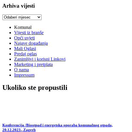
Arhiva vijesti
Arhiva
vijesti
Komunal
Vijesti iz branše
Opći uvjeti
Najave događanja
Mali Oglasi
Predaj oglas
Zanimljivi i korisni Linkovi
Marketing i pretplata
O nama
Impressum
Ukoliko ste propustili
Konferencija /Biootpad i energetska oporaba komunalnog otpada,
20.12.2023., Zagreb