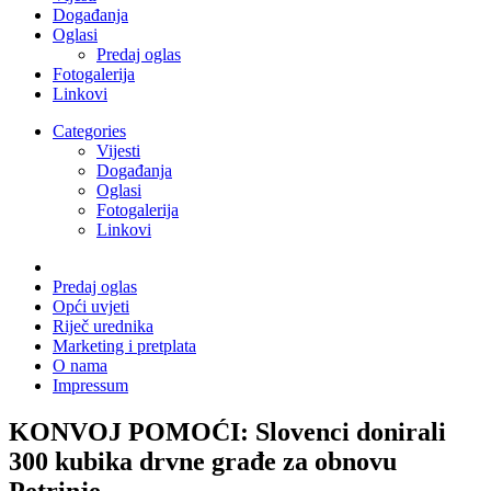
Događanja
Oglasi
Predaj oglas
Fotogalerija
Linkovi
Categories
Vijesti
Događanja
Oglasi
Fotogalerija
Linkovi
Predaj oglas
Opći uvjeti
Riječ urednika
Marketing i pretplata
O nama
Impressum
KONVOJ POMOĆI: Slovenci donirali
300 kubika drvne građe za obnovu
Petrinje