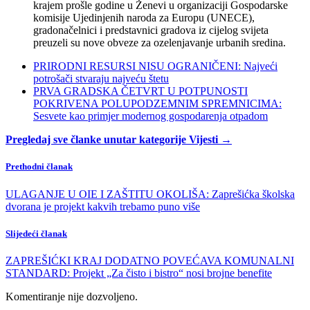
krajem prošle godine u Ženevi u organizaciji Gospodarske
komisije Ujedinjenih naroda za Europu (UNECE),
gradonačelnici i predstavnici gradova iz cijelog svijeta
preuzeli su nove obveze za ozelenjavanje urbanih sredina.
PRIRODNI RESURSI NISU OGRANIČENI: Najveći
potrošači stvaraju najveću štetu
PRVA GRADSKA ČETVRT U POTPUNOSTI
POKRIVENA POLUPODZEMNIM SPREMNICIMA:
Sesvete kao primjer modernog gospodarenja otpadom
Pregledaj sve članke unutar kategorije Vijesti →
Prethodni članak
ULAGANJE U OIE I ZAŠTITU OKOLIŠA: Zaprešićka školska
dvorana je projekt kakvih trebamo puno više
Slijedeći članak
ZAPREŠIĆKI KRAJ DODATNO POVEĆAVA KOMUNALNI
STANDARD: Projekt „Za čisto i bistro“ nosi brojne benefite
Komentiranje nije dozvoljeno.