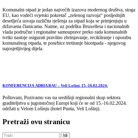
Komunalni otpad je jedan najvećih izazova modernog društva, stoga
EU, kao vodeći svjetski pokretač „zelenog razvoja“ posljednjih
desetljeća usvaja različita rješenja za otpad koja se primjenjuju u
državama članicama. Naime, uz podršku Bruxellesa i nacionalnih
vlada područne i regionalne samouprave preko rada komunalnih
tvrtki nastoje osigurati pravilno zbrinjavanje, recikliranje i oporabu
komunalnog otpada, te posebice tretiranje biootpada - njegovog
najosjetljivijeg dijela.
KONFERENCIJA ADRIA BAU – Veli Lošinj, 15.-16.02.2024.
Poštovani, Pozivamo vas na središnji regionalni skup sektora
graditeljstva u jugoistočnoj Europi koji će se od 15.-16.02.2024.
održati u Velom Lošinju (hotel Punta, Veli Lošinj).
Pretraži ovu stranicu