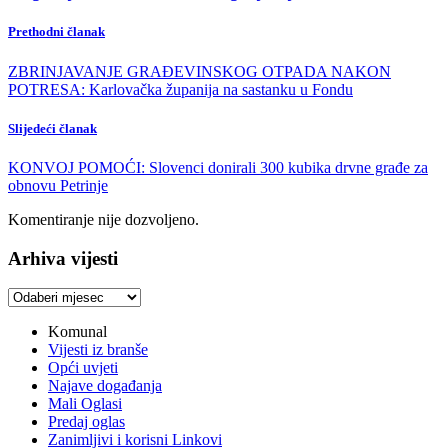
Prethodni članak
ZBRINJAVANJE GRAĐEVINSKOG OTPADA NAKON
POTRESA: Karlovačka županija na sastanku u Fondu
Slijedeći članak
KONVOJ POMOĆI: Slovenci donirali 300 kubika drvne građe za
obnovu Petrinje
Komentiranje nije dozvoljeno.
Arhiva vijesti
Arhiva
vijesti
Komunal
Vijesti iz branše
Opći uvjeti
Najave događanja
Mali Oglasi
Predaj oglas
Zanimljivi i korisni Linkovi