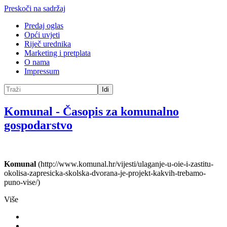
Preskoči na sadržaj
Predaj oglas
Opći uvjeti
Riječ urednika
Marketing i pretplata
O nama
Impressum
Idi
Komunal
-
Časopis za komunalno
gospodarstvo
Komunal
(http://www.komunal.hr/vijesti/ulaganje-u-oie-i-zastitu-
okolisa-zapresicka-skolska-dvorana-je-projekt-kakvih-trebamo-
puno-vise/)
Više