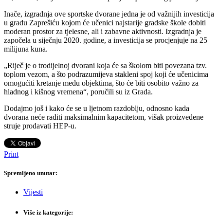
Inače, izgradnja ove sportske dvorane jedna je od važnijih investicija
u gradu Zaprešiću kojom će učenici najstarije gradske škole dobiti
moderan prostor za tjelesne, ali i zabavne aktivnosti. Izgradnja je
započela u siječnju 2020. godine, a investicija se procjenjuje na 25
milijuna kuna.
„Riječ je o trodijelnoj dvorani koja će sa školom biti povezana tzv.
toplom vezom, a što podrazumijeva stakleni spoj koji će učenicima
omogućiti kretanje među objektima, što će biti osobito važno za
hladnog i kišnog vremena“, poručili su iz Grada.
Dodajmo još i kako će se u ljetnom razdoblju, odnosno kada
dvorana neće raditi maksimalnim kapacitetom, višak proizvedene
struje prodavati HEP-u.
Print
Spremljeno unutar:
Vijesti
Više iz kategorije: