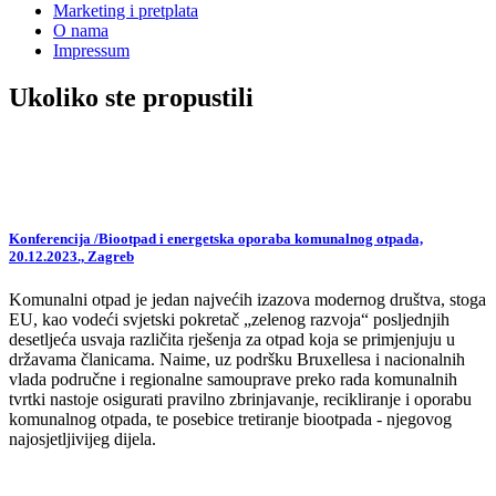
Marketing i pretplata
O nama
Impressum
Ukoliko ste propustili
Konferencija /Biootpad i energetska oporaba komunalnog otpada,
20.12.2023., Zagreb
Komunalni otpad je jedan najvećih izazova modernog društva, stoga
EU, kao vodeći svjetski pokretač „zelenog razvoja“ posljednjih
desetljeća usvaja različita rješenja za otpad koja se primjenjuju u
državama članicama. Naime, uz podršku Bruxellesa i nacionalnih
vlada područne i regionalne samouprave preko rada komunalnih
tvrtki nastoje osigurati pravilno zbrinjavanje, recikliranje i oporabu
komunalnog otpada, te posebice tretiranje biootpada - njegovog
najosjetljivijeg dijela.