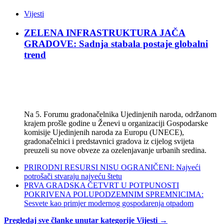
Vijesti
ZELENA INFRASTRUKTURA JAČA
GRADOVE: Sadnja stabala postaje globalni
trend
Na 5. Forumu gradonačelnika Ujedinjenih naroda, održanom
krajem prošle godine u Ženevi u organizaciji Gospodarske
komisije Ujedinjenih naroda za Europu (UNECE),
gradonačelnici i predstavnici gradova iz cijelog svijeta
preuzeli su nove obveze za ozelenjavanje urbanih sredina.
PRIRODNI RESURSI NISU OGRANIČENI: Najveći
potrošači stvaraju najveću štetu
PRVA GRADSKA ČETVRT U POTPUNOSTI
POKRIVENA POLUPODZEMNIM SPREMNICIMA:
Sesvete kao primjer modernog gospodarenja otpadom
Pregledaj sve članke unutar kategorije Vijesti →