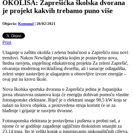
OKOLIŠA: Zaprešićka školska dvorana
je projekt kakvih trebamo puno više
Objavio:
Komunal
|
26/02/2021
Print
Ulaganje u zaštitu okoliša i zelenu budućnost u Zaprešiću nisu novi
trendovi. Nakon Newlight projekta kojim je postavljena nova,
štedna rasvjeta, uspješnog edukativnog projekta Za zeleni Zaprešić,
otvaranja modernog reciklažnog dvorišta, ali i sanacije odlagališta,
zeleni smjer nastavljen je ulaganjem u obnovljive izvore energije –
ovaj put na krovu škole.
Nova školska sportska dvorana u Zaprešiću jedina je županijska
javna obrazovna ustanova koja će energiju dobivati pomoću vlastite
fotonaponske elektrane. Riječ je o elektrani snage 98,5 kW koja se
nalazi na krovu objekta, a proizvedena struja koristit će se za
hlađenje i grijanje te rasvjetu dvorane.
Fotonaponska elektrana je postavljena i puštena u probni rad, a
njome će se godišnje zagađenje ugljičnim dioksidom smanjiti za
23,14 tona, što je veliki korak u ispunjavanju niskougljičnih ciljeva.