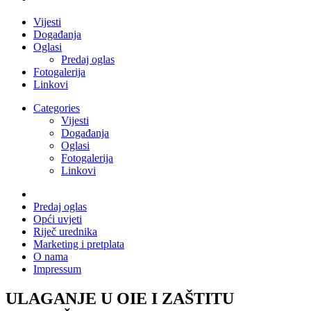
Vijesti
Događanja
Oglasi
Predaj oglas
Fotogalerija
Linkovi
Categories
Vijesti
Događanja
Oglasi
Fotogalerija
Linkovi
Predaj oglas
Opći uvjeti
Riječ urednika
Marketing i pretplata
O nama
Impressum
ULAGANJE U OIE I ZAŠTITU