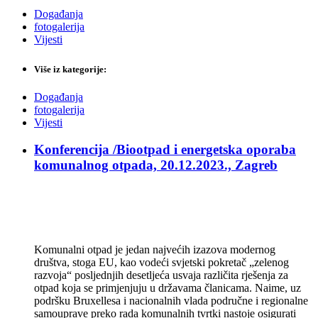
Događanja
fotogalerija
Vijesti
Više iz kategorije:
Događanja
fotogalerija
Vijesti
Konferencija /Biootpad i energetska oporaba
komunalnog otpada, 20.12.2023., Zagreb
Komunalni otpad je jedan najvećih izazova modernog
društva, stoga EU, kao vodeći svjetski pokretač „zelenog
razvoja“ posljednjih desetljeća usvaja različita rješenja za
otpad koja se primjenjuju u državama članicama. Naime, uz
podršku Bruxellesa i nacionalnih vlada područne i regionalne
samouprave preko rada komunalnih tvrtki nastoje osigurati