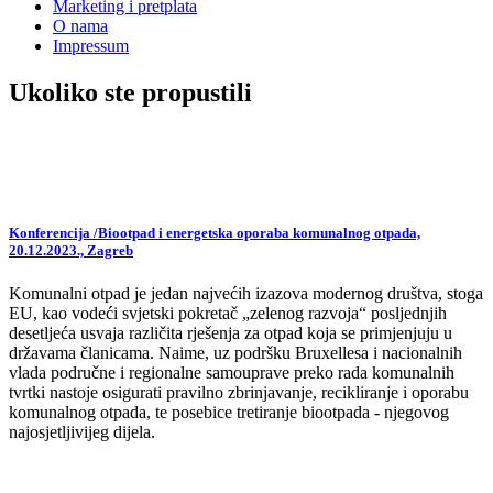
Marketing i pretplata
O nama
Impressum
Ukoliko ste propustili
Konferencija /Biootpad i energetska oporaba komunalnog otpada,
20.12.2023., Zagreb
Komunalni otpad je jedan najvećih izazova modernog društva, stoga
EU, kao vodeći svjetski pokretač „zelenog razvoja“ posljednjih
desetljeća usvaja različita rješenja za otpad koja se primjenjuju u
državama članicama. Naime, uz podršku Bruxellesa i nacionalnih
vlada područne i regionalne samouprave preko rada komunalnih
tvrtki nastoje osigurati pravilno zbrinjavanje, recikliranje i oporabu
komunalnog otpada, te posebice tretiranje biootpada - njegovog
najosjetljivijeg dijela.