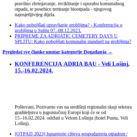
pravilno zbrinjavanje, recikliranje i oporabu komunalnog
otpada, te posebice tretiranje biootpada - njegovog
najosjetljivijeg dijela.
Kako poboljšati upravljanje grobljima? - Konferencija o
grobljima u Splitu 07.-08.12.2023.
PRIPREME ZA ADRIATIC CEMETERY DAYS U
SPLITU: Kako poboljšati komunalni standard na grobljima?
Pregledaj sve članke unutar kategorije Događanja →
KONFERENCIJA ADRIA BAU - Veli Lošinj,
15.-16.02.2024.
Poštovani, Pozivamo vas na središnji regionalni skup sektora
graditeljstva u jugoistočnoj Europi koji će se od
15.-16.02.2024. održati u Velom Lošinju (hotel Punta, Veli
Lošinj).
[OTPAD 2023] Ispunjenje ciljeva gospodarenja otpadom /