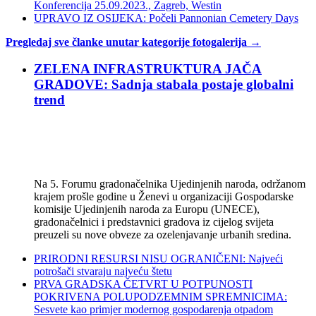
Konferencija 25.09.2023., Zagreb, Westin
UPRAVO IZ OSIJEKA: Počeli Pannonian Cemetery Days
Pregledaj sve članke unutar kategorije fotogalerija →
ZELENA INFRASTRUKTURA JAČA
GRADOVE: Sadnja stabala postaje globalni
trend
Na 5. Forumu gradonačelnika Ujedinjenih naroda, održanom
krajem prošle godine u Ženevi u organizaciji Gospodarske
komisije Ujedinjenih naroda za Europu (UNECE),
gradonačelnici i predstavnici gradova iz cijelog svijeta
preuzeli su nove obveze za ozelenjavanje urbanih sredina.
PRIRODNI RESURSI NISU OGRANIČENI: Najveći
potrošači stvaraju najveću štetu
PRVA GRADSKA ČETVRT U POTPUNOSTI
POKRIVENA POLUPODZEMNIM SPREMNICIMA:
Sesvete kao primjer modernog gospodarenja otpadom