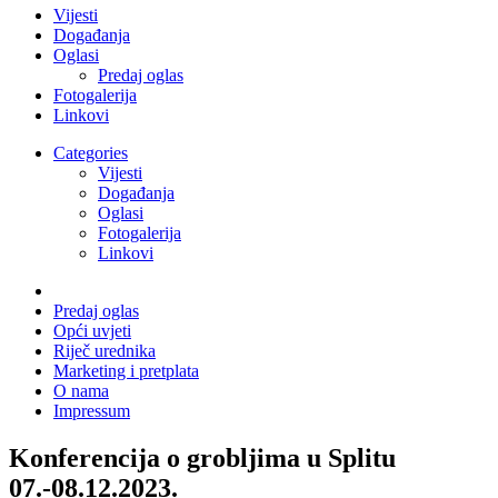
Vijesti
Događanja
Oglasi
Predaj oglas
Fotogalerija
Linkovi
Categories
Vijesti
Događanja
Oglasi
Fotogalerija
Linkovi
Predaj oglas
Opći uvjeti
Riječ urednika
Marketing i pretplata
O nama
Impressum
Konferencija o grobljima u Splitu
07.-08.12.2023.