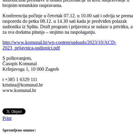
brojnim tematskim raspravama.
Konferencija počinje u četvrtak 07.12. u 10.00 sati i odvija se prema
rasporedu do petka 08.12. u 14.30 sati kada je predviđen polazak
sudionika iz Splita. Draft program i prijavnica se nalaze u privitku, a
za sva dodatna pitanja – stojimo na raspolaganju.
http://www.komunal.hr/wp-content/uploads/2023/10/ACD-
2023_prijavnica-sudionici.pdf
S poštovanjem,
Časopis Komunal
Kršnjavoga 1, 10 000 Zagreb
t +385 1 6329 111
kristina@komunal.hr
www.komunal.hr
Print
Spremljeno unutar: