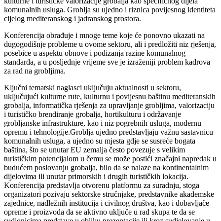
kulturne i turističke valorizacije grobalja kao specifičnog dijela
komunalnih usluga. Groblja su ujedno i riznica povijesnog identiteta
cijelog mediteranskog i jadranskog prostora.
Konferencija obrađuje i mnoge teme koje će ponovno ukazati na
dugogodišnje probleme u ovome sektoru, ali i predložiti niz rješenja,
posebice u aspektu obnove i podizanja razine komunalnog
standarda, a u posljednje vrijeme sve je izraženiji problem kadrova
za rad na grobljima.
Ključni tematski naglasci uključuju aktualnosti u sektoru,
uključujući kulturne rute, kulturnu i povijesnu baštinu mediteranskih
grobalja, informatička rješenja za upravljanje grobljima, valorizaciju
i turističko brendiranje grobalja, hortikulturu i održavanje
grobljanske infrastrukture, kao i niz pogrebnih usluga, modernu
opremu i tehnologije.Groblja ujedno predstavljaju važnu sastavnicu
komunalnih usluga, a ujedno su mjesta gdje se susreće bogata
baština, što se unutar EU zemalja često povezuje s velikim
turističkim potencijalom u čemu se može postići značajni napredak u
budućem poslovanju grobalja, bilo da se nalaze na kontinentalnim
dijelovima ili unutar primorskih i drugih turističkih lokacija.
Konferencija predstavlja otvorenu platformu za suradnju, stoga
organizatori pozivaju sektorske stručnjake, predstavnike akademske
zajednice, nadležnih institucija i civilnog društva, kao i dobavljače
opreme i proizvoda da se aktivno uključe u rad skupa te da se
sudionicima predstave u obliku prezentacije ili kroz sudjelovanje u