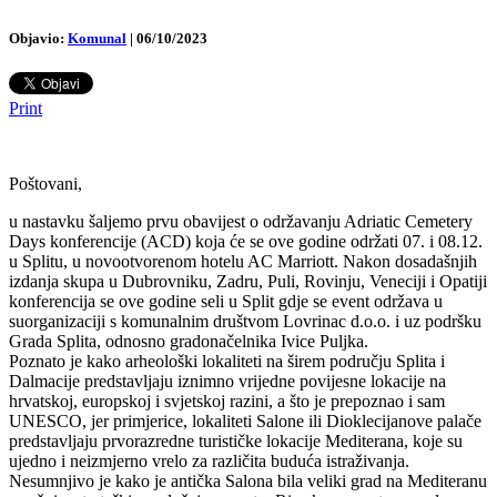
Objavio:
Komunal
|
06/10/2023
Print
Poštovani,
u nastavku šaljemo prvu obavijest o održavanju Adriatic Cemetery
Days konferencije (ACD) koja će se ove godine održati 07. i 08.12.
u Splitu, u novootvorenom hotelu AC Marriott. Nakon dosadašnjih
izdanja skupa u Dubrovniku, Zadru, Puli, Rovinju, Veneciji i Opatiji
konferencija se ove godine seli u Split gdje se event održava u
suorganizaciji s komunalnim društvom Lovrinac d.o.o. i uz podršku
Grada Splita, odnosno gradonačelnika Ivice Puljka.
Poznato je kako arheološki lokaliteti na širem području Splita i
Dalmacije predstavljaju iznimno vrijedne povijesne lokacije na
hrvatskoj, europskoj i svjetskoj razini, a što je prepoznao i sam
UNESCO, jer primjerice, lokaliteti Salone ili Dioklecijanove palače
predstavljaju prvorazredne turističke lokacije Mediterana, koje su
ujedno i neizmjerno vrelo za različita buduća istraživanja.
Nesumnjivo je kako je antička Salona bila veliki grad na Mediteranu