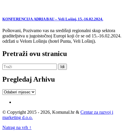
KONFERENCIJA ADRIA BAU – Veli Lošinj, 15.-16.02.2024.
Poštovani, Pozivamo vas na središnji regionalni skup sektora
graditeljstva u jugoistočnoj Europi koji će se od 15.-16.02.2024.
održati u Velom Lošinju (hotel Punta, Veli Lošinj).
Pretraži ovu stranicu
Pregledaj Arhivu
Pregledaj
Arhivu
© Copyright 2015 - 2026, Komunal.hr &
Centar za razvoj i
marketing d.o.o.
Natrag na vrh ↑