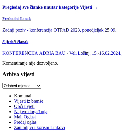
Pregledaj sve članke unutar kategorije Vijesti →
Prethodni članak
Zadnji poziv - konferencija OTPAD 2023, ponedjeljak 25.09.
Slijedeći članak
KONFERENCIJA ADRIA BAU - Veli Lošinj, 15.-16.02.2024.
Komentiranje nije dozvoljeno.
Arhiva vijesti
Arhiva
vijesti
Komunal
Vijesti iz branše
Opći uvjeti
Najave događanja
Mali Oglasi
Predaj oglas
Zanimljivi i korisni Linkovi