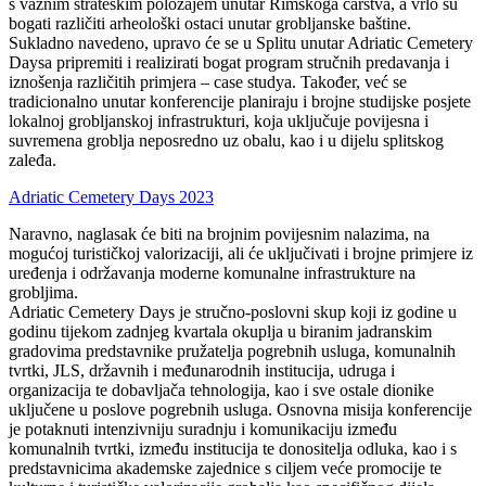
s važnim strateškim položajem unutar Rimskoga carstva, a vrlo su
bogati različiti arheološki ostaci unutar grobljanske baštine.
Sukladno navedeno, upravo će se u Splitu unutar Adriatic Cemetery
Daysa pripremiti i realizirati bogat program stručnih predavanja i
iznošenja različitih primjera – case studya. Također, već se
tradicionalno unutar konferencije planiraju i brojne studijske posjete
lokalnoj grobljanskoj infrastrukturi, koja uključuje povijesna i
suvremena groblja neposredno uz obalu, kao i u dijelu splitskog
zaleđa.
Adriatic Cemetery Days 2023
Naravno, naglasak će biti na brojnim povijesnim nalazima, na
mogućoj turističkoj valorizaciji, ali će uključivati i brojne primjere iz
uređenja i održavanja moderne komunalne infrastrukture na
grobljima.
Adriatic Cemetery Days je stručno-poslovni skup koji iz godine u
godinu tijekom zadnjeg kvartala okuplja u biranim jadranskim
gradovima predstavnike pružatelja pogrebnih usluga, komunalnih
tvrtki, JLS, državnih i međunarodnih institucija, udruga i
organizacija te dobavljača tehnologija, kao i sve ostale dionike
uključene u poslove pogrebnih usluga. Osnovna misija konferencije
je potaknuti intenzivniju suradnju i komunikaciju između
komunalnih tvrtki, između institucija te donositelja odluka, kao i s
predstavnicima akademske zajednice s ciljem veće promocije te