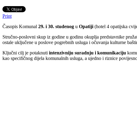
Print
Časopis Komunal
29. i 30. studenog
u
Opatiji
(hotel 4 opatijska cvij
Stručno-poslovni skup iz godine u godinu okuplja predstavnike pružate
ostale uključene u poslove pogrebnih usluga i očuvanja kulturne bašti
Ključni cilj je potaknuti
intenzivniju suradnju i komunikaciju
komun
kao specifičnog dijela komunalnih usluga, a ujedno i riznice povijesno