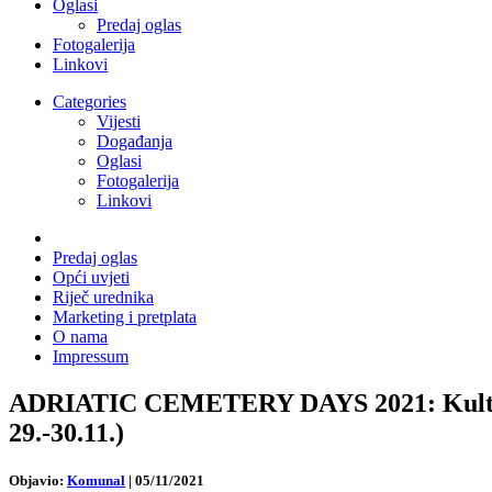
Oglasi
Predaj oglas
Fotogalerija
Linkovi
Categories
Vijesti
Događanja
Oglasi
Fotogalerija
Linkovi
Predaj oglas
Opći uvjeti
Riječ urednika
Marketing i pretplata
O nama
Impressum
ADRIATIC CEMETERY DAYS 2021: Kulturna i
29.-30.11.)
Objavio:
Komunal
|
05/11/2021