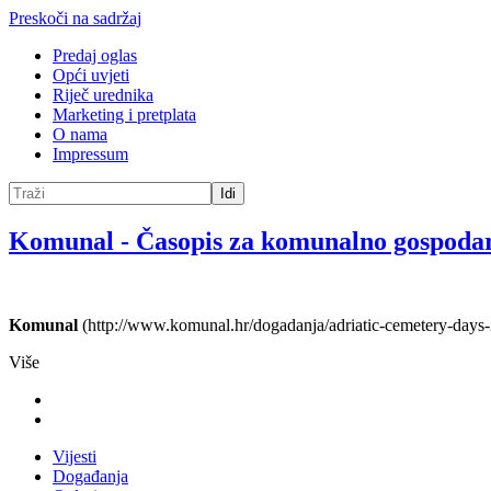
Preskoči na sadržaj
Predaj oglas
Opći uvjeti
Riječ urednika
Marketing i pretplata
O nama
Impressum
Idi
Komunal
-
Časopis za komunalno gospoda
Komunal
(http://www.komunal.hr/dogadanja/adriatic-cemetery-days-2
Više
Vijesti
Događanja