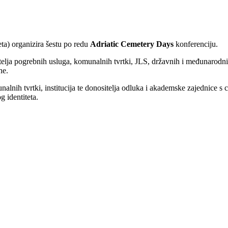
eta) organizira šestu po redu
Adriatic Cemetery Days
konferenciju.
lja pogrebnih usluga, komunalnih tvrtki, JLS, državnih i međunarodnih i
ne.
alnih tvrtki, institucija te donositelja odluka i akademske zajednice s 
g identiteta.