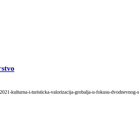
rstvo
021-kulturna-i-turisticka-valorizacija-grobalja-u-fokusu-dvodnevnog-s