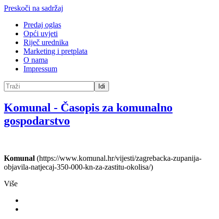
Preskoči na sadržaj
Predaj oglas
Opći uvjeti
Riječ urednika
Marketing i pretplata
O nama
Impressum
Idi
Komunal
-
Časopis za komunalno
gospodarstvo
Komunal
(https://www.komunal.hr/vijesti/zagrebacka-zupanija-
objavila-natjecaj-350-000-kn-za-zastitu-okolisa/)
Više