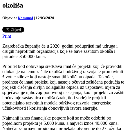
okoliša
Objavio:
Komunal
|
12/03/2020
Print
Zagrebačka županija će u 2020. godini poduprijeti rad udruga i
drugih neprofitnih organizacija koje se bave zaštitom okoliša i
prirode s 350.000 kuna.
Prioritet kod dobivanja sredstava imat će projekti koji će provoditi
edukacije na temu zaštite okoliša i održivog razvoja te promovirati
životne stilove koji nastoje smanjiti količinu otpada. Također,
prednost će imati projekti koji nastoje očuvati zaštićena područja te
projekti čišćenja divljih odlagališta otpada uz uspostavu mjera za
sprječavanje njihovog ponovnog nastajanja, kao i projekti za zaštitu
i očuvanje sastavnica okoliša (zrak, tlo i vode) te projekti
potencijalno razvojnih modela održivog razvoja, energetske
učinkovitosti i korištenja obnovljivih izvora energije.
Najmanji iznos financijske potpore koji se može odobriti po
pojedinom projektu je 5.000 kuna, a najveći iznos 40.000 kuna.
Natječaj za prijavu programa i projekata otvoren je do 27. ožujka