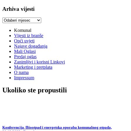
Arhiva vijesti
Arhiva
vijesti
Komunal
Vijesti iz branše
Opći uvjeti
Najave događanja
Mali Oglasi
Predaj oglas
Zanimljivi i korisni Linkovi
Marketing i pretplata
O nama
Impressum
Ukoliko ste propustili
Konferencija /Biootpad i energetska oporaba komunalnog otpada,