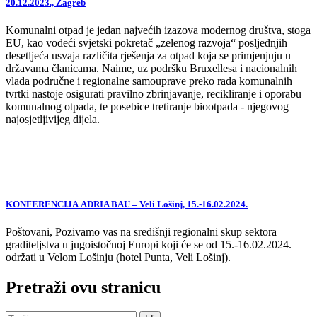
20.12.2023., Zagreb
Komunalni otpad je jedan najvećih izazova modernog društva, stoga
EU, kao vodeći svjetski pokretač „zelenog razvoja“ posljednjih
desetljeća usvaja različita rješenja za otpad koja se primjenjuju u
državama članicama. Naime, uz podršku Bruxellesa i nacionalnih
vlada područne i regionalne samouprave preko rada komunalnih
tvrtki nastoje osigurati pravilno zbrinjavanje, recikliranje i oporabu
komunalnog otpada, te posebice tretiranje biootpada - njegovog
najosjetljivijeg dijela.
KONFERENCIJA ADRIA BAU – Veli Lošinj, 15.-16.02.2024.
Poštovani, Pozivamo vas na središnji regionalni skup sektora
graditeljstva u jugoistočnoj Europi koji će se od 15.-16.02.2024.
održati u Velom Lošinju (hotel Punta, Veli Lošinj).
Pretraži ovu stranicu