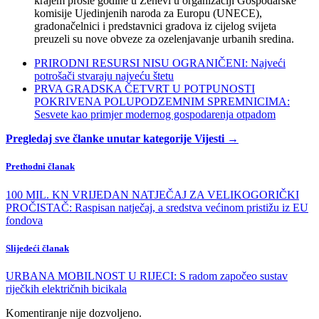
krajem prošle godine u Ženevi u organizaciji Gospodarske
komisije Ujedinjenih naroda za Europu (UNECE),
gradonačelnici i predstavnici gradova iz cijelog svijeta
preuzeli su nove obveze za ozelenjavanje urbanih sredina.
PRIRODNI RESURSI NISU OGRANIČENI: Najveći
potrošači stvaraju najveću štetu
PRVA GRADSKA ČETVRT U POTPUNOSTI
POKRIVENA POLUPODZEMNIM SPREMNICIMA:
Sesvete kao primjer modernog gospodarenja otpadom
Pregledaj sve članke unutar kategorije Vijesti →
Prethodni članak
100 MIL. KN VRIJEDAN NATJEČAJ ZA VELIKOGORIČKI
PROČISTAČ: Raspisan natječaj, a sredstva većinom pristižu iz EU
fondova
Slijedeći članak
URBANA MOBILNOST U RIJECI: S radom započeo sustav
riječkih električnih bicikala
Komentiranje nije dozvoljeno.