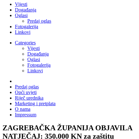
Vijesti
Događanja
Oglasi
Predaj oglas
Fotogalerija
Linkovi
Categories
Vijesti
Događanja
Oglasi
Fotogalerija
Linkovi
Predaj oglas
Opći uvjeti
Riječ urednika
Marketing i pretplata
O nama
Impressum
ZAGREBAČKA ŽUPANIJA OBJAVILA
NATJEČAJ: 350.000 KN za zaštitu