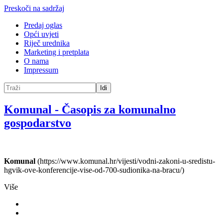
Preskoči na sadržaj
Predaj oglas
Opći uvjeti
Riječ urednika
Marketing i pretplata
O nama
Impressum
Idi
Komunal
-
Časopis za komunalno
gospodarstvo
Komunal
(https://www.komunal.hr/vijesti/vodni-zakoni-u-sredistu-
hgvik-ove-konferencije-vise-od-700-sudionika-na-bracu/)
Više