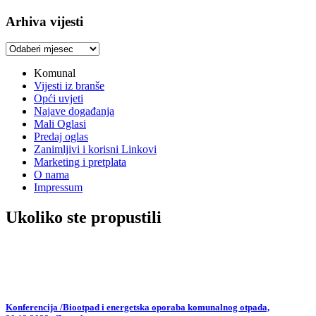
Arhiva vijesti
Arhiva
vijesti
Komunal
Vijesti iz branše
Opći uvjeti
Najave događanja
Mali Oglasi
Predaj oglas
Zanimljivi i korisni Linkovi
Marketing i pretplata
O nama
Impressum
Ukoliko ste propustili
Konferencija /Biootpad i energetska oporaba komunalnog otpada,