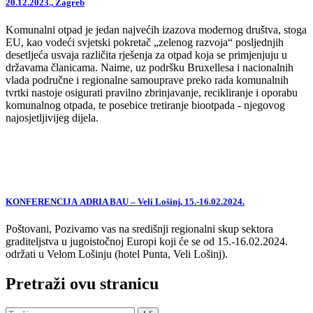
20.12.2023., Zagreb
Komunalni otpad je jedan najvećih izazova modernog društva, stoga
EU, kao vodeći svjetski pokretač „zelenog razvoja“ posljednjih
desetljeća usvaja različita rješenja za otpad koja se primjenjuju u
državama članicama. Naime, uz podršku Bruxellesa i nacionalnih
vlada područne i regionalne samouprave preko rada komunalnih
tvrtki nastoje osigurati pravilno zbrinjavanje, recikliranje i oporabu
komunalnog otpada, te posebice tretiranje biootpada - njegovog
najosjetljivijeg dijela.
KONFERENCIJA ADRIA BAU – Veli Lošinj, 15.-16.02.2024.
Poštovani, Pozivamo vas na središnji regionalni skup sektora
graditeljstva u jugoistočnoj Europi koji će se od 15.-16.02.2024.
održati u Velom Lošinju (hotel Punta, Veli Lošinj).
Pretraži ovu stranicu