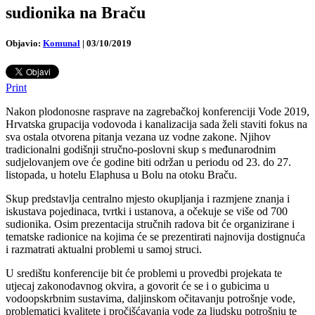
sudionika na Braču
Objavio:
Komunal
|
03/10/2019
Print
Nakon plodonosne rasprave na zagrebačkoj konferenciji Vode 2019,
Hrvatska grupacija vodovoda i kanalizacija sada želi staviti fokus na
sva ostala otvorena pitanja vezana uz vodne zakone. Njihov
tradicionalni godišnji stručno-poslovni skup s međunarodnim
sudjelovanjem ove će godine biti održan u periodu od 23. do 27.
listopada, u hotelu Elaphusa u Bolu na otoku Braču.
Skup predstavlja centralno mjesto okupljanja i razmjene znanja i
iskustava pojedinaca, tvrtki i ustanova, a očekuje se više od 700
sudionika. Osim prezentacija stručnih radova bit će organizirane i
tematske radionice na kojima će se prezentirati najnovija dostignuća
i razmatrati aktualni problemi u samoj struci.
U središtu konferencije bit će problemi u provedbi projekata te
utjecaj zakonodavnog okvira, a govorit će se i o gubicima u
vodoopskrbnim sustavima, daljinskom očitavanju potrošnje vode,
problematici kvalitete i pročišćavanja vode za ljudsku potrošnju te