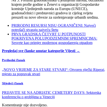
Na 5. Forumu gradonačelnika Ujedinjenih naroda, održanom
krajem prošle godine u Ženevi u organizaciji Gospodarske
komisije Ujedinjenih naroda za Europu (UNECE),
gradonačelnici i predstavnici gradova iz cijelog svijeta
preuzeli su nove obveze za ozelenjavanje urbanih sredina.
PRIRODNI RESURSI NISU OGRANIČENI: Najveći
potrošači stvaraju najveću štetu
PRVA GRADSKA ČETVRT U POTPUNOSTI
POKRIVENA POLUPODZEMNIM SPREMNICIMA:
Sesvete kao primjer modernog gospodarenja otpadom
Pregledaj sve članke unutar kategorije Vijesti →
Prethodni članak
„NOVO VRIJEME ZA STARE STVARI“: Otvoren riječki Riperaj,
mjesto za popravak stvari
Slijedeći članak
PRIJAVITE SE NA ADRIATIC CEMETERY DAYS: Sektorska
konferencija o grobljima u Veneciji
Komentiranje nije dozvoljeno.