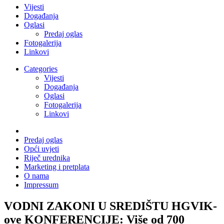
Vijesti
Događanja
Oglasi
Predaj oglas
Fotogalerija
Linkovi
Categories
Vijesti
Događanja
Oglasi
Fotogalerija
Linkovi
Predaj oglas
Opći uvjeti
Riječ urednika
Marketing i pretplata
O nama
Impressum
VODNI ZAKONI U SREDIŠTU HGVIK-
ove KONFERENCIJE: Više od 700