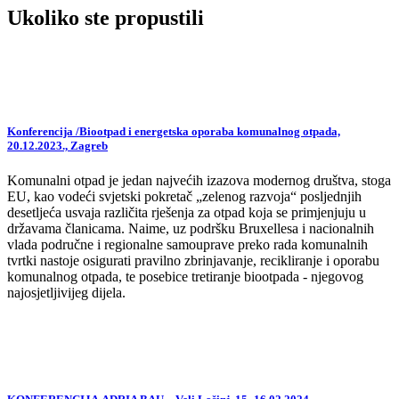
Ukoliko ste propustili
Konferencija /Biootpad i energetska oporaba komunalnog otpada,
20.12.2023., Zagreb
Komunalni otpad je jedan najvećih izazova modernog društva, stoga
EU, kao vodeći svjetski pokretač „zelenog razvoja“ posljednjih
desetljeća usvaja različita rješenja za otpad koja se primjenjuju u
državama članicama. Naime, uz podršku Bruxellesa i nacionalnih
vlada područne i regionalne samouprave preko rada komunalnih
tvrtki nastoje osigurati pravilno zbrinjavanje, recikliranje i oporabu
komunalnog otpada, te posebice tretiranje biootpada - njegovog
najosjetljivijeg dijela.