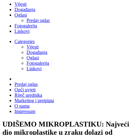
Vijesti
Događanja
Oglasi
Predaj oglas
Fotogalerija
Linkovi
Categories
Vijesti
Događanja
Oglasi
Fotogalerija
Linkovi
Predaj oglas
Opći uvjeti
Riječ urednika
Marketing i pretplata
O nama
Impressum
UDIŠEMO MIKROPLASTIKU: Najveći
dio mikroplastike u zraku dolazi od