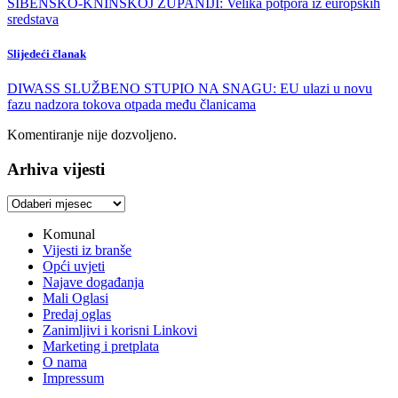
ŠIBENSKO-KNINSKOJ ŽUPANIJI: Velika potpora iz europskih
sredstava
Slijedeći članak
DIWASS SLUŽBENO STUPIO NA SNAGU: EU ulazi u novu
fazu nadzora tokova otpada među članicama
Komentiranje nije dozvoljeno.
Arhiva vijesti
Arhiva
vijesti
Komunal
Vijesti iz branše
Opći uvjeti
Najave događanja
Mali Oglasi
Predaj oglas
Zanimljivi i korisni Linkovi
Marketing i pretplata
O nama
Impressum