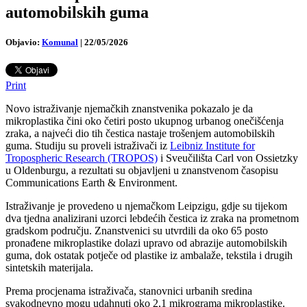
automobilskih guma
Objavio:
Komunal
|
22/05/2026
Print
Novo istraživanje njemačkih znanstvenika pokazalo je da
mikroplastika čini oko četiri posto ukupnog urbanog onečišćenja
zraka, a najveći dio tih čestica nastaje trošenjem automobilskih
guma. Studiju su proveli istraživači iz
Leibniz Institute for
Tropospheric Research (TROPOS)
i Sveučilišta Carl von Ossietzky
u Oldenburgu, a rezultati su objavljeni u znanstvenom časopisu
Communications Earth & Environment.
Istraživanje je provedeno u njemačkom Leipzigu, gdje su tijekom
dva tjedna analizirani uzorci lebdećih čestica iz zraka na prometnom
gradskom području. Znanstvenici su utvrdili da oko 65 posto
pronađene mikroplastike dolazi upravo od abrazije automobilskih
guma, dok ostatak potječe od plastike iz ambalaže, tekstila i drugih
sintetskih materijala.
Prema procjenama istraživača, stanovnici urbanih sredina
svakodnevno mogu udahnuti oko 2,1 mikrograma mikroplastike.