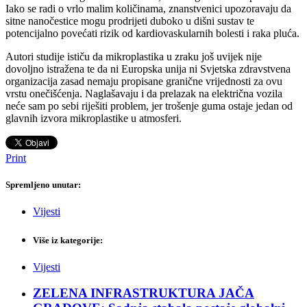
Iako se radi o vrlo malim količinama, znanstvenici upozoravaju da
sitne nanočestice mogu prodrijeti duboko u dišni sustav te
potencijalno povećati rizik od kardiovaskularnih bolesti i raka pluća.
Autori studije ističu da mikroplastika u zraku još uvijek nije
dovoljno istražena te da ni Europska unija ni Svjetska zdravstvena
organizacija zasad nemaju propisane granične vrijednosti za ovu
vrstu onečišćenja. Naglašavaju i da prelazak na električna vozila
neće sam po sebi riješiti problem, jer trošenje guma ostaje jedan od
glavnih izvora mikroplastike u atmosferi.
Print
Spremljeno unutar:
Vijesti
Više iz kategorije:
Vijesti
ZELENA INFRASTRUKTURA JAČA