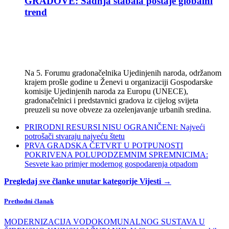
GRADOVE: Sadnja stabala postaje globalni
trend
Na 5. Forumu gradonačelnika Ujedinjenih naroda, održanom
krajem prošle godine u Ženevi u organizaciji Gospodarske
komisije Ujedinjenih naroda za Europu (UNECE),
gradonačelnici i predstavnici gradova iz cijelog svijeta
preuzeli su nove obveze za ozelenjavanje urbanih sredina.
PRIRODNI RESURSI NISU OGRANIČENI: Najveći
potrošači stvaraju najveću štetu
PRVA GRADSKA ČETVRT U POTPUNOSTI
POKRIVENA POLUPODZEMNIM SPREMNICIMA:
Sesvete kao primjer modernog gospodarenja otpadom
Pregledaj sve članke unutar kategorije Vijesti →
Prethodni članak
MODERNIZACIJA VODOKOMUNALNOG SUSTAVA U