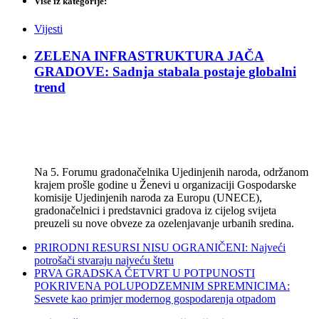
Više iz kategorije:
Vijesti
ZELENA INFRASTRUKTURA JAČA
GRADOVE: Sadnja stabala postaje globalni
trend
Na 5. Forumu gradonačelnika Ujedinjenih naroda, održanom
krajem prošle godine u Ženevi u organizaciji Gospodarske
komisije Ujedinjenih naroda za Europu (UNECE),
gradonačelnici i predstavnici gradova iz cijelog svijeta
preuzeli su nove obveze za ozelenjavanje urbanih sredina.
PRIRODNI RESURSI NISU OGRANIČENI: Najveći
potrošači stvaraju najveću štetu
PRVA GRADSKA ČETVRT U POTPUNOSTI
POKRIVENA POLUPODZEMNIM SPREMNICIMA:
Sesvete kao primjer modernog gospodarenja otpadom