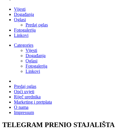
Vijesti
Događanja
Oglasi
Predaj oglas
Fotogalerija
Linkovi
Categories
Vijesti
Događanja
Oglasi
Fotogalerija
Linkovi
Predaj oglas
Opći uvjeti
Riječ urednika
Marketing i pretplata
O nama
Impressum
TELEGRAM PRENIO STAJALIŠTA