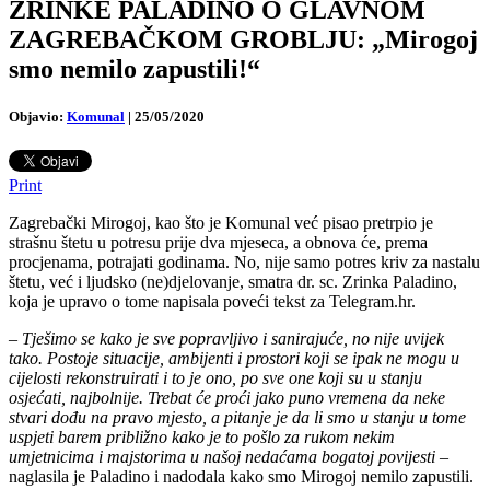
ZRINKE PALADINO O GLAVNOM
ZAGREBAČKOM GROBLJU: „Mirogoj
smo nemilo zapustili!“
Objavio:
Komunal
|
25/05/2020
Print
Zagrebački Mirogoj, kao što je Komunal već pisao pretrpio je
strašnu štetu u potresu prije dva mjeseca, a obnova će, prema
procjenama, potrajati godinama. No, nije samo potres kriv za nastalu
štetu, već i ljudsko (ne)djelovanje, smatra dr. sc. Zrinka Paladino,
koja je upravo o tome napisala poveći tekst za Telegram.hr.
–
Tješimo se kako je sve popravljivo i sanirajuće, no nije uvijek
tako. Postoje situacije, ambijenti i prostori koji se ipak ne mogu u
cijelosti rekonstruirati i to je ono, po sve one koji su u stanju
osjećati, najbolnije. Trebat će proći jako puno vremena da neke
stvari dođu na pravo mjesto, a pitanje je da li smo u stanju u tome
uspjeti barem približno kako je to pošlo za rukom nekim
umjetnicima i majstorima u našoj nedaćama bogatoj povijesti
–
naglasila je Paladino i nadodala kako smo Mirogoj nemilo zapustili.