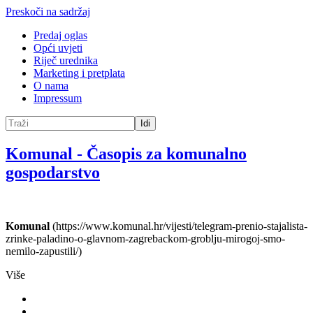
Preskoči na sadržaj
Predaj oglas
Opći uvjeti
Riječ urednika
Marketing i pretplata
O nama
Impressum
Idi
Komunal
-
Časopis za komunalno
gospodarstvo
Komunal
(https://www.komunal.hr/vijesti/telegram-prenio-stajalista-
zrinke-paladino-o-glavnom-zagrebackom-groblju-mirogoj-smo-
nemilo-zapustili/)
Više