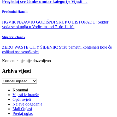
Pregledaj sve članke unutar kategorije Vijesti →
Prethodni članak
HGVIK NAJAVIO GODIŠNJI SKUP U LISTOPADU: Sektor
voda se okuplja u Vodicama od 7. do 11.10.
Slijedeći članak
ZERO WASTE CITY ŠIBENIK: Stižu pametni kontejneri koje će
oslikati osnovnoškolci
Komentiranje nije dozvoljeno.
Arhiva vijesti
Arhiva
vijesti
Komunal
Vijesti iz branše
Opći uvjeti
Najave događanja
Mali Oglasi
Predaj oglas