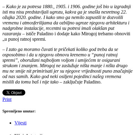
–
Kako je za potresa 1880., 1905. i 1906. godine još bio u izgradnji
isti mu nisu predstavljali ugrozu, kakva ga je snašla nesretnog 22.
ožujka 2020. godine. I kako smo ga nemilo zapustili te dozvolili
vremenu i atmosferilijama da ozbiljno ugroze njegovu arhitekturu i
nadgrobne instalacije, recentni su potresi imali olakšan put
razaranju
– ističe Paladino i dodaje kako Mirogoj trebamo obnoviti
„u punoj ratnoj spremi.
–
I zato ga moramo čuvati te pričekati koliko god treba da se
osposobimo i da u njegovu obnovu krenemo u “punoj ratnoj
spremi”, oboružani najboljom voljom i umijećem te osigurani
strukom i znanjem. Mirogoj ne zaslužuje ništa manje i ništa drugo
mu ne smije nit primirisati jer su njegove vrijednosti puno značajnije
od nas samih. Kako god neki osiljeni pojedinci našeg vremena
mislili da tomu baš i nije tako
– zaključuje Paladino.
Print
Spremljeno unutar:
Vijesti