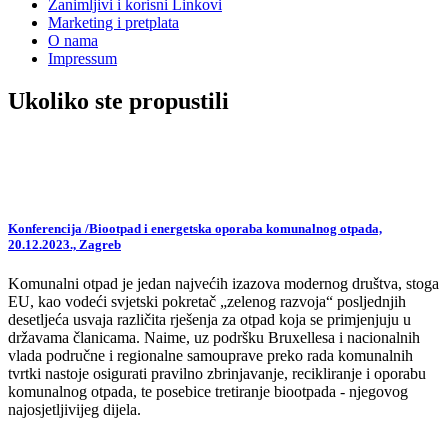
Zanimljivi i korisni Linkovi
Marketing i pretplata
O nama
Impressum
Ukoliko ste propustili
Konferencija /Biootpad i energetska oporaba komunalnog otpada,
20.12.2023., Zagreb
Komunalni otpad je jedan najvećih izazova modernog društva, stoga
EU, kao vodeći svjetski pokretač „zelenog razvoja“ posljednjih
desetljeća usvaja različita rješenja za otpad koja se primjenjuju u
državama članicama. Naime, uz podršku Bruxellesa i nacionalnih
vlada područne i regionalne samouprave preko rada komunalnih
tvrtki nastoje osigurati pravilno zbrinjavanje, recikliranje i oporabu
komunalnog otpada, te posebice tretiranje biootpada - njegovog
najosjetljivijeg dijela.