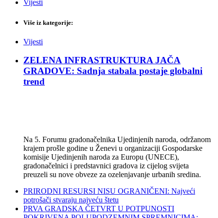
Vijesti
Više iz kategorije:
Vijesti
ZELENA INFRASTRUKTURA JAČA
GRADOVE: Sadnja stabala postaje globalni
trend
Na 5. Forumu gradonačelnika Ujedinjenih naroda, održanom
krajem prošle godine u Ženevi u organizaciji Gospodarske
komisije Ujedinjenih naroda za Europu (UNECE),
gradonačelnici i predstavnici gradova iz cijelog svijeta
preuzeli su nove obveze za ozelenjavanje urbanih sredina.
PRIRODNI RESURSI NISU OGRANIČENI: Najveći
potrošači stvaraju najveću štetu
PRVA GRADSKA ČETVRT U POTPUNOSTI
POKRIVENA POLUPODZEMNIM SPREMNICIMA: