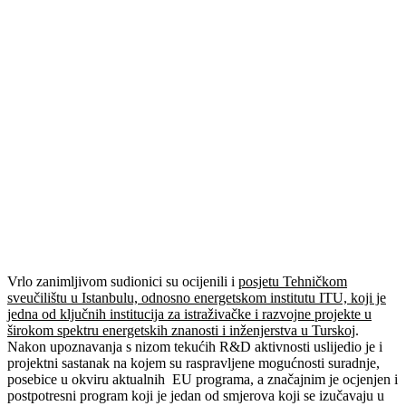
Vrlo zanimljivom sudionici su ocijenili i
posjetu Tehničkom
sveučilištu u Istanbulu, odnosno energetskom institutu ITU, koji je
jedna od ključnih institucija za istraživačke i razvojne projekte u
širokom spektru energetskih znanosti i inženjerstva u Turskoj
.
Nakon upoznavanja s nizom tekućih R&D aktivnosti uslijedio je i
projektni sastanak na kojem su raspravljene mogućnosti suradnje,
posebice u okviru aktualnih EU programa, a značajnim je ocjenjen i
postpotresni program koji je jedan od smjerova koji se izučavaju u