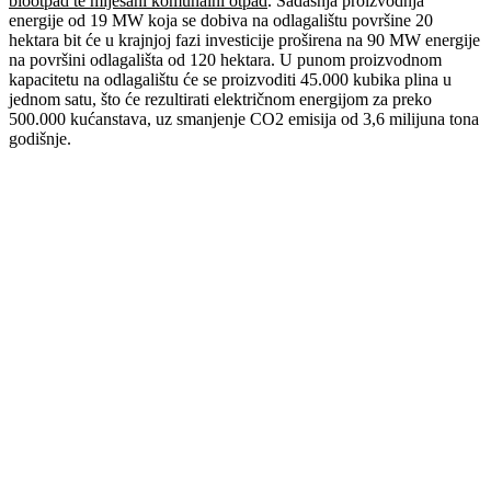
biootpad te miješani komunalni otpad
. Sadašnja proizvodnja
energije od 19 MW koja se dobiva na odlagalištu površine 20
hektara bit će u krajnjoj fazi investicije proširena na 90 MW energije
na površini odlagališta od 120 hektara. U punom proizvodnom
kapacitetu na odlagalištu će se proizvoditi 45.000 kubika plina u
jednom satu, što će rezultirati električnom energijom za preko
500.000 kućanstava, uz smanjenje CO2 emisija od 3,6 milijuna tona
godišnje.