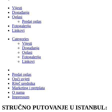
Vijesti
Događanja
Oglasi
Predaj oglas
Fotogalerija
Linkovi
Categories
Vijesti
Događanja
Oglasi
Fotogalerija
Linkovi
Predaj oglas
Opći uvjeti
Riječ urednika
Marketing i pretplata
O nama
Impressum
STRUČNO PUTOVANJE U ISTANBUL: