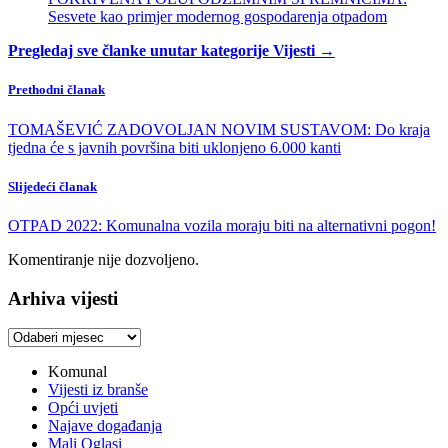
Sesvete kao primjer modernog gospodarenja otpadom
Pregledaj sve članke unutar kategorije Vijesti →
Prethodni članak
TOMAŠEVIĆ ZADOVOLJAN NOVIM SUSTAVOM: Do kraja
tjedna će s javnih površina biti uklonjeno 6.000 kanti
Slijedeći članak
OTPAD 2022: Komunalna vozila moraju biti na alternativni pogon!
Komentiranje nije dozvoljeno.
Arhiva vijesti
Arhiva
vijesti
Komunal
Vijesti iz branše
Opći uvjeti
Najave događanja
Mali Oglasi