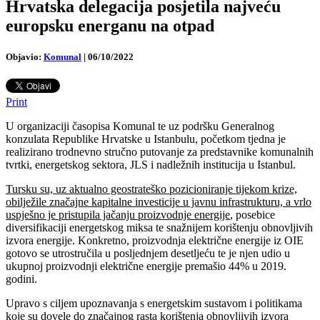
Hrvatska delegacija posjetila najveću
europsku energanu na otpad
Objavio:
Komunal
|
06/10/2022
Print
U organizaciji časopisa Komunal te uz podršku Generalnog
konzulata Republike Hrvatske u Istanbulu, početkom tjedna je
realizirano trodnevno stručno putovanje za predstavnike komunalnih
tvrtki, energetskog sektora, JLS i nadležnih institucija u Istanbul.
Tursku su, uz aktualno geostrateško pozicioniranje tijekom krize,
obilježile značajne kapitalne investicije u javnu infrastrukturu, a vrlo
uspješno je pristupila jačanju proizvodnje energije
, posebice
diversifikaciji energetskog miksa te snažnijem korištenju obnovljivih
izvora energije. Konkretno, proizvodnja električne energije iz OIE
gotovo se utrostručila u posljednjem desetljeću te je njen udio u
ukupnoj proizvodnji električne energije premašio 44% u 2019.
godini.
Upravo s ciljem upoznavanja s energetskim sustavom i politikama
koje su dovele do značajnog rasta korištenja obnovljivih izvora