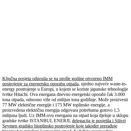
Ključna posjeta odnosila se na prošle godine otvoreno IMM
postrojenje za energetsku oporabu otpada
, ujedno najveće waste-to-
energy postrojenje u Europi, u kojem se koriste japanske tehnologije
tvrtke Hitachi. Ova energana dnevno energetski oporabi čak 3.000
tona otpada, odnosno više od milijun tona godišnje. Može proizvesti
77 MW električne energije i 175 MW toplinske energije, a
proizvedena električna energija odgovara potrebama gotovo 1,5
milijuna ljudi. Uz IMM-ovu energanu na otpad koja djeluje u sklopu
gradske tvrtke ISTANBUL ENERJI,
delegacija je posjetila i Silivri
Seymen gradsko bioplinsko postrojenje koje također prerađuje