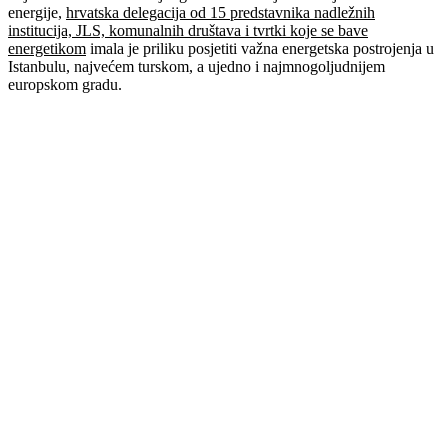
energije,
hrvatska delegacija od 15 predstavnika nadležnih
institucija, JLS, komunalnih društava i tvrtki koje se bave
energetikom
imala je priliku posjetiti važna energetska postrojenja u
Istanbulu, najvećem turskom, a ujedno i najmnogoljudnijem
europskom gradu.