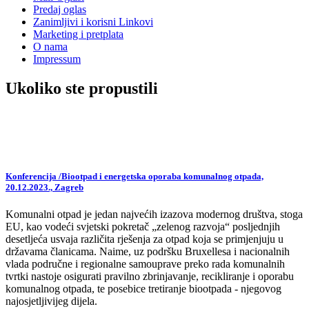
Predaj oglas
Zanimljivi i korisni Linkovi
Marketing i pretplata
O nama
Impressum
Ukoliko ste propustili
Konferencija /Biootpad i energetska oporaba komunalnog otpada,
20.12.2023., Zagreb
Komunalni otpad je jedan najvećih izazova modernog društva, stoga
EU, kao vodeći svjetski pokretač „zelenog razvoja“ posljednjih
desetljeća usvaja različita rješenja za otpad koja se primjenjuju u
državama članicama. Naime, uz podršku Bruxellesa i nacionalnih
vlada područne i regionalne samouprave preko rada komunalnih
tvrtki nastoje osigurati pravilno zbrinjavanje, recikliranje i oporabu
komunalnog otpada, te posebice tretiranje biootpada - njegovog
najosjetljivijeg dijela.