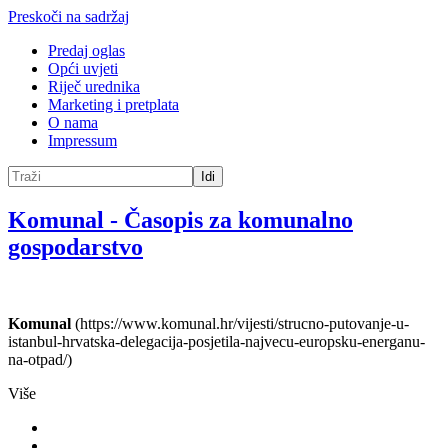
Preskoči na sadržaj
Predaj oglas
Opći uvjeti
Riječ urednika
Marketing i pretplata
O nama
Impressum
Idi
Komunal
-
Časopis za komunalno
gospodarstvo
Komunal
(https://www.komunal.hr/vijesti/strucno-putovanje-u-
istanbul-hrvatska-delegacija-posjetila-najvecu-europsku-energanu-
na-otpad/)
Više