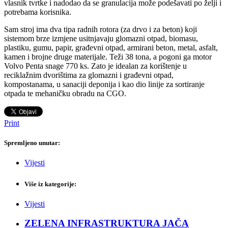
vlasnik tvrtke i nadodao da se granulacija može podešavati po želji i
potrebama korisnika.
Sam stroj ima dva tipa radnih rotora (za drvo i za beton) koji
sistemom brze izmjene usitnjavaju glomazni otpad, biomasu,
plastiku, gumu, papir, građevni otpad, armirani beton, metal, asfalt,
kamen i brojne druge materijale. Teži 38 tona, a pogoni ga motor
Volvo Penta snage 770 ks. Zato je idealan za korištenje u
reciklažnim dvorištima za glomazni i građevni otpad,
kompostanama, u sanaciji deponija i kao dio linije za sortiranje
otpada te mehaničku obradu na CGO.
Print
Spremljeno unutar:
Vijesti
Više iz kategorije:
Vijesti
ZELENA INFRASTRUKTURA JAČA