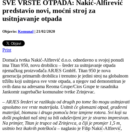
SVE VRSTE OTPADA: Nakić-Alfirević
predstavio novi, moćni stroj za
usitnjavanje otpada
Objavio:
Komunal
|
21/02/2020
Print
Domaća tvrtka Nakić-Alfirević d.o.o. odnedavno u svojoj ponudi
ima Titan 950, novu drobilicu – šreder za usitnjavanje otpada
njemačkog proizvođača ARJES GmbH. Titan 950 je nova
generacija primarnih drobilica i trenutno je jedini stroj na globalnom
tržištu koji usitnjava sve vrste otpada, a njegov rad demonstriran je
ovih dana na adresama Reoma Grupe/Cios Grupe te rasadnika
Jankomir zagrebačke komunalne tvrtke Zrinjevac.
–
ARJES šrederi se razlikuju od drugih po tome što mogu usitnjavati
apsolutno sve vrste materijala. Usitnit će glomazni otpad, građevni
materijal, biomasu i drugo pomoću brze izmjene rotora. Svi koji su
došli pogledati naš stroj su bili oduševljeni jer je stvarno impresivan.
Na primjer, Titan je trupce od Zrinjevca, a čiji je promjer 1,5 m,
usitnio bez ikakvih poteškoća
– naglasio je Filip Nakić-Alfirević,