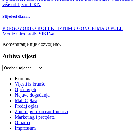
više od 1,3 mil. KN
Slijedeći članak
PREGOVORI O KOLEKTIVNIM UGOVORIMA U PULI:
Monte Giro protiv SIKD-a
Komentiranje nije dozvoljeno.
Arhiva vijesti
Arhiva
vijesti
Komunal
Vijesti iz branše
Opći uvjeti
Najave događanja
Mali Oglasi
Predaj oglas
Zanimljivi i korisni Linkovi
Marketing i pretplata
O nama
Impressum