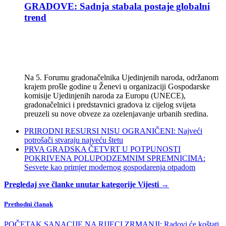
GRADOVE: Sadnja stabala postaje globalni
trend
Na 5. Forumu gradonačelnika Ujedinjenih naroda, održanom
krajem prošle godine u Ženevi u organizaciji Gospodarske
komisije Ujedinjenih naroda za Europu (UNECE),
gradonačelnici i predstavnici gradova iz cijelog svijeta
preuzeli su nove obveze za ozelenjavanje urbanih sredina.
PRIRODNI RESURSI NISU OGRANIČENI: Najveći
potrošači stvaraju najveću štetu
PRVA GRADSKA ČETVRT U POTPUNOSTI
POKRIVENA POLUPODZEMNIM SPREMNICIMA:
Sesvete kao primjer modernog gospodarenja otpadom
Pregledaj sve članke unutar kategorije Vijesti →
Prethodni članak
POČETAK SANACIJE NA RIJECI ZRMANJI: Radovi će koštati