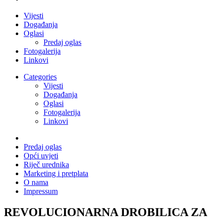
Vijesti
Događanja
Oglasi
Predaj oglas
Fotogalerija
Linkovi
Categories
Vijesti
Događanja
Oglasi
Fotogalerija
Linkovi
Predaj oglas
Opći uvjeti
Riječ urednika
Marketing i pretplata
O nama
Impressum
REVOLUCIONARNA DROBILICA ZA