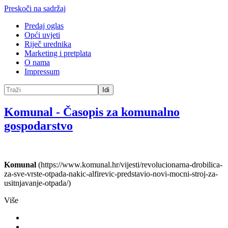
Preskoči na sadržaj
Predaj oglas
Opći uvjeti
Riječ urednika
Marketing i pretplata
O nama
Impressum
Idi
Komunal
-
Časopis za komunalno
gospodarstvo
Komunal
(https://www.komunal.hr/vijesti/revolucionarna-drobilica-
za-sve-vrste-otpada-nakic-alfirevic-predstavio-novi-mocni-stroj-za-
usitnjavanje-otpada/)
Više