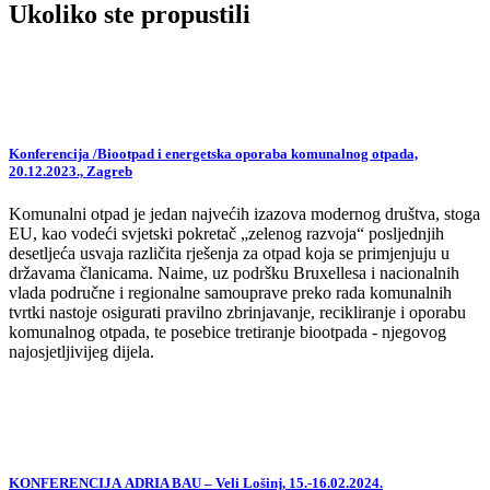
Ukoliko ste propustili
Konferencija /Biootpad i energetska oporaba komunalnog otpada,
20.12.2023., Zagreb
Komunalni otpad je jedan najvećih izazova modernog društva, stoga
EU, kao vodeći svjetski pokretač „zelenog razvoja“ posljednjih
desetljeća usvaja različita rješenja za otpad koja se primjenjuju u
državama članicama. Naime, uz podršku Bruxellesa i nacionalnih
vlada područne i regionalne samouprave preko rada komunalnih
tvrtki nastoje osigurati pravilno zbrinjavanje, recikliranje i oporabu
komunalnog otpada, te posebice tretiranje biootpada - njegovog
najosjetljivijeg dijela.
KONFERENCIJA ADRIA BAU – Veli Lošinj, 15.-16.02.2024.