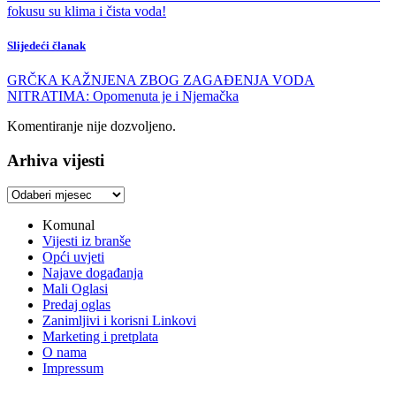
fokusu su klima i čista voda!
Slijedeći članak
GRČKA KAŽNJENA ZBOG ZAGAĐENJA VODA
NITRATIMA: Opomenuta je i Njemačka
Komentiranje nije dozvoljeno.
Arhiva vijesti
Arhiva
vijesti
Komunal
Vijesti iz branše
Opći uvjeti
Najave događanja
Mali Oglasi
Predaj oglas
Zanimljivi i korisni Linkovi
Marketing i pretplata
O nama
Impressum