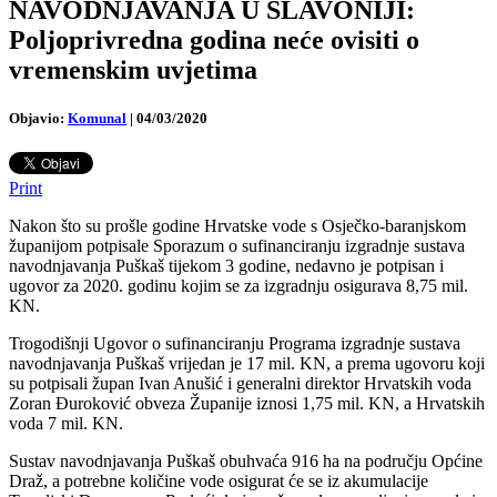
NAVODNJAVANJA U SLAVONIJI:
Poljoprivredna godina neće ovisiti o
vremenskim uvjetima
Objavio:
Komunal
|
04/03/2020
Print
Nakon što su prošle godine Hrvatske vode s Osječko-baranjskom
županijom potpisale Sporazum o sufinanciranju izgradnje sustava
navodnjavanja Puškaš tijekom 3 godine, nedavno je potpisan i
ugovor za 2020. godinu kojim se za izgradnju osigurava 8,75 mil.
KN.
Trogodišnji Ugovor o sufinanciranju Programa izgradnje sustava
navodnjavanja Puškaš vrijedan je 17 mil. KN, a prema ugovoru koji
su potpisali župan Ivan Anušić i generalni direktor Hrvatskih voda
Zoran Đuroković obveza Županije iznosi 1,75 mil. KN, a Hrvatskih
voda 7 mil. KN.
Sustav navodnjavanja Puškaš obuhvaća 916 ha na području Općine
Draž, a potrebne količine vode osigurat će se iz akumulacije