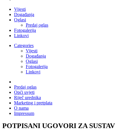
Vijesti
Događanja
Oglasi
Predaj oglas
Fotogalerija
Linkovi
Categories
Vijesti
Događanja
Oglasi
Fotogalerija
Linkovi
Predaj oglas
Opći uvjeti
Riječ urednika
Marketing i pretplata
O nama
Impressum
POTPISANI UGOVORI ZA SUSTAV