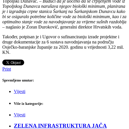
Topoljski Dunavac. –
Budući da je uočeno da se crpljenjem vode iz
Topoljskog Dunavca narušava njegov biološki minimum, planirana
je i izgradnja crpne stanica Šarkanj na Šarkanjskom Dunavcu kako
bi se osiguralo potrebne količine vode za biološki minimum, kao i za
optimalno stanje vode za navodnjavanje za vrijeme sušnih razdoblja
– naglasio je Zoran Đuroković, generalni direktor Hrvatskih voda.
Također, potpisan je i Ugovor o sufinanciranju izrade projektne i
druge dokumentacije za 6 sustava navodnjavanja na području
Osječko-baranjske županije za 2020. godinu u vrijednosti 3,22 mil.
KN.
Print
Spremljeno unutar:
Vijesti
Više iz kategorije:
Vijesti
ZELENA INFRASTRUKTURA JAČA