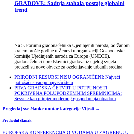
GRADOVE: Sadnja stabala postaje globalni
trend
Na 5. Forumu gradonačelnika Ujedinjenih naroda, održanom
krajem prošle godine u Ženevi u organizaciji Gospodarske
komisije Ujedinjenih naroda za Europu (UNECE),
gradonačelnici i predstavnici gradova iz cijelog svijeta
preuzeli su nove obveze za ozelenjavanje urbanih sredina.
PRIRODNI RESURSI NISU OGRANIČENI: Najveći
potrošači stvaraju najveću štetu
PRVA GRADSKA ČETVRT U POTPUNOSTI
POKRIVENA POLUPODZEMNIM SPREMNICIMA:
Sesvete kao primjer modernog gospodarenja otpadom
Pregledaj sve članke unutar kategorije Vijesti →
Prethodni članak
EUROPSKA KONFERENCIJA O VODAMA U ZAGREBU: U