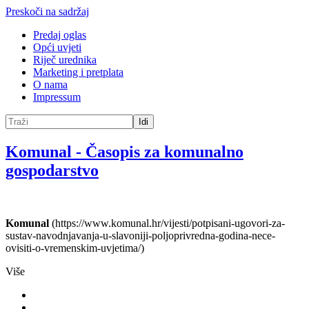
Preskoči na sadržaj
Predaj oglas
Opći uvjeti
Riječ urednika
Marketing i pretplata
O nama
Impressum
Idi
Komunal
-
Časopis za komunalno
gospodarstvo
Komunal
(https://www.komunal.hr/vijesti/potpisani-ugovori-za-
sustav-navodnjavanja-u-slavoniji-poljoprivredna-godina-nece-
ovisiti-o-vremenskim-uvjetima/)
Više