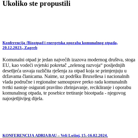
Ukoliko ste propustili
Konferencija /Biootpad i energetska oporaba komunalnog otpada,
20.12.2023., Zagreb
Komunalni otpad je jedan najvećih izazova modernog društva, stoga
EU, kao vodeći svjetski pokretač „zelenog razvoja“ posljednjih
desetljeća usvaja različita rješenja za otpad koja se primjenjuju u
državama članicama. Naime, uz podršku Bruxellesa i nacionalnih
vlada područne i regionalne samouprave preko rada komunalnih
tvrtki nastoje osigurati pravilno zbrinjavanje, recikliranje i oporabu
komunalnog otpada, te posebice tretiranje biootpada - njegovog
najosjetljivijeg dijela.
KONFERENCIJA ADRIA BAU – Veli Lošinj, 15.-16.02.2024.