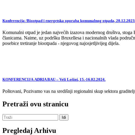
Konferencija /Biootpad i energetska oporaba komunalnog otpada, 20.12.2023
Komunalni otpad je jedan najvećih izazova modernog društva, stoga EU,
članicama. Naime, uz podršku Bruxellesa i nacionalnih vlada područne
posebice tretiranje biootpada - njegovog najosjetljivijeg dijela.
KONFERENCIJA ADRIA BAU – Veli Lošinj, 15.-16.02.2024.
Poštovani, Pozivamo vas na središnji regionalni skup sektora graditelj
Pretraži ovu stranicu
Pregledaj Arhivu