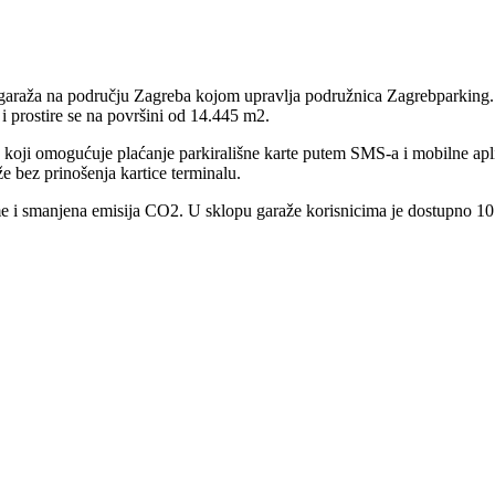
 garaža na području Zagreba kojom upravlja podružnica Zagrebparking. 
i prostire se na površini od 14.445 m2.
e koji omogućuje plaćanje parkirališne karte putem SMS-a i mobilne a
e bez prinošenja kartice terminalu.
 i smanjena emisija CO2. U sklopu garaže korisnicima je dostupno 10 pun