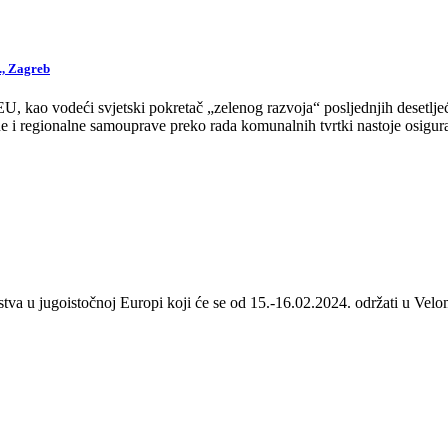
., Zagreb
 kao vodeći svjetski pokretač „zelenog razvoja“ posljednjih desetljeća
 i regionalne samouprave preko rada komunalnih tvrtki nastoje osigurat
stva u jugoistočnoj Europi koji će se od 15.-16.02.2024. održati u Velom