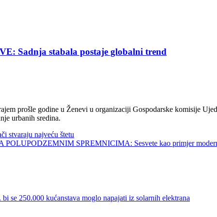
nja stabala postaje globalni trend
jem prošle godine u Ženevi u organizaciji Gospodarske komisije Ujed
nje urbanih sredina.
tvaraju najveću štetu
UPODZEMNIM SPREMNICIMA: Sesvete kao primjer modernog 
0.000 kućanstava moglo napajati iz solarnih elektrana