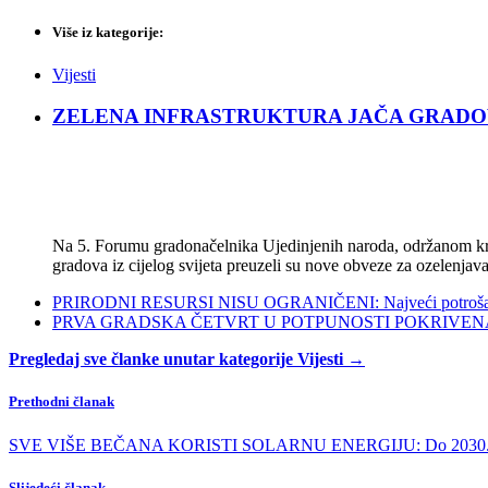
Više iz kategorije:
Vijesti
ZELENA INFRASTRUKTURA JAČA GRADOVE: Sad
Na 5. Forumu gradonačelnika Ujedinjenih naroda, održanom kra
gradova iz cijelog svijeta preuzeli su nove obveze za ozelenjava
PRIRODNI RESURSI NISU OGRANIČENI: Najveći potrošači s
PRVA GRADSKA ČETVRT U POTPUNOSTI POKRIVENA POL
Pregledaj sve članke unutar kategorije Vijesti →
Prethodni članak
SVE VIŠE BEČANA KORISTI SOLARNU ENERGIJU: Do 2030. bi se 25
Slijedeći članak