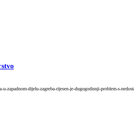
rstvo
a-u-zapadnom-dijelu-zagreba-rijesen-je-dugogodisnji-problem-s-nedosta