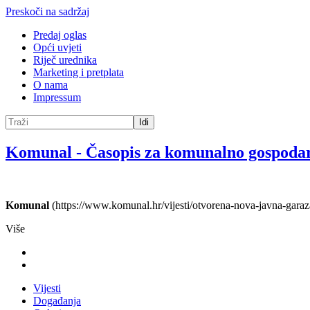
Preskoči na sadržaj
Predaj oglas
Opći uvjeti
Riječ urednika
Marketing i pretplata
O nama
Impressum
Idi
Komunal
-
Časopis za komunalno gospoda
Komunal
(https://www.komunal.hr/vijesti/otvorena-nova-javna-garaz
Više
Vijesti
Događanja