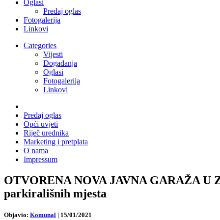
Oglasi
Predaj oglas
Fotogalerija
Linkovi
Categories
Vijesti
Događanja
Oglasi
Fotogalerija
Linkovi
Predaj oglas
Opći uvjeti
Riječ urednika
Marketing i pretplata
O nama
Impressum
OTVORENA NOVA JAVNA GARAŽA U ZAPAD
parkirališnih mjesta
Objavio:
Komunal
|
15/01/2021