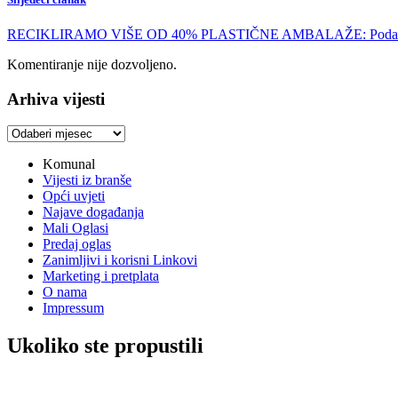
RECIKLIRAMO VIŠE OD 40% PLASTIČNE AMBALAŽE: Podaci Eurost
Komentiranje nije dozvoljeno.
Arhiva vijesti
Arhiva
vijesti
Komunal
Vijesti iz branše
Opći uvjeti
Najave događanja
Mali Oglasi
Predaj oglas
Zanimljivi i korisni Linkovi
Marketing i pretplata
O nama
Impressum
Ukoliko ste propustili