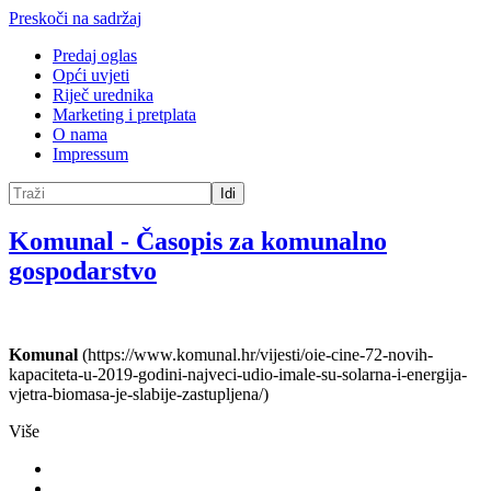
Preskoči na sadržaj
Predaj oglas
Opći uvjeti
Riječ urednika
Marketing i pretplata
O nama
Impressum
Idi
Komunal
-
Časopis za komunalno
gospodarstvo
Komunal
(https://www.komunal.hr/vijesti/oie-cine-72-novih-
kapaciteta-u-2019-godini-najveci-udio-imale-su-solarna-i-energija-
vjetra-biomasa-je-slabije-zastupljena/)
Više