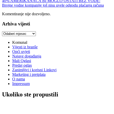
40% AMERIKANACA BI MOGLO OSTATI BEZ VODE:
Brojne vodne kompanije još nisu uvele odgodu plaćanja računa
Komentiranje nije dozvoljeno.
Arhiva vijesti
Arhiva
vijesti
Komunal
Vijesti iz branše
Opći uvjeti
Najave događanja
Mali Oglasi
Predaj oglas
Zanimljivi i korisni Linkovi
Marketing i pretplata
O nama
Impressum
Ukoliko ste propustili