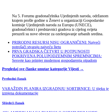
Na 5. Forumu gradonačelnika Ujedinjenih naroda, održanom
krajem prošle godine u Ženevi u organizaciji Gospodarske
komisije Ujedinjenih naroda za Europu (UNECE),
gradonačelnici i predstavnici gradova iz cijelog svijeta
preuzeli su nove obveze za ozelenjavanje urbanih sredina.
PRIRODNI RESURSI NISU OGRANIČENI: Najveći
potrošači stvaraju najveću štetu
PRVA GRADSKA ČETVRT U POTPUNOSTI
POKRIVENA POLUPODZEMNIM SPREMNICIMA:
Sesvete kao primjer modernog gospodarenja otpadom
Pregledaj sve članke unutar kategorije Vijesti →
Prethodni članak
VARAŽDIN PLANIRA IZGRADNJU SORTIRNICE: U tijeku je
izmjena dokumentacije
Slijedeći članak