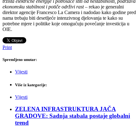
tržišta električne energije i potrošače štiti od nestabilnosti, podržava
ekonomsku stabilnost i potiče održivi rast
– rekao je generalni
direktor agencije Francesco La Camera i nadodao kako godine pred
nama trebaju biti desetljeće intenzivnog djelovanja te kako su
potrebne mjere i politike koje omogućuju povećanje investicija u
OIE.
Print
Spremljeno unutar:
Vijesti
Više iz kategorije:
Vijesti
ZELENA INFRASTRUKTURA JAČA
GRADOVE: Sadnja stabala postaje globalni
trend