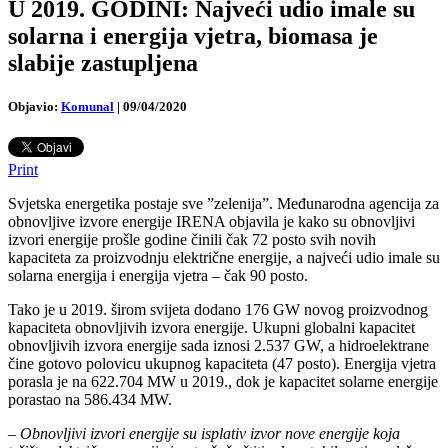
U 2019. GODINI: Najveći udio imale su
solarna i energija vjetra, biomasa je
slabije zastupljena
Objavio:
Komunal
|
09/04/2020
Print
Svjetska energetika postaje sve ”zelenija”. Međunarodna agencija za
obnovljive izvore energije IRENA objavila je kako su obnovljivi
izvori energije prošle godine činili čak 72 posto svih novih
kapaciteta za proizvodnju električne energije, a najveći udio imale su
solarna energija i energija vjetra – čak 90 posto.
Tako je u 2019. širom svijeta dodano 176 GW novog proizvodnog
kapaciteta obnovljivih izvora energije. Ukupni globalni kapacitet
obnovljivih izvora energije sada iznosi 2.537 GW, a hidroelektrane
čine gotovo polovicu ukupnog kapaciteta (47 posto). Energija vjetra
porasla je na 622.704 MW u 2019., dok je kapacitet solarne energije
porastao na 586.434 MW.
–
Obnovljivi izvori energije su isplativ izvor nove energije koja