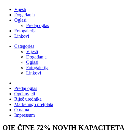
Vijesti
Događanja
Oglasi
Predaj oglas
Fotogalerija
Linkovi
Categories
Vijesti
Događanja
Oglasi
Fotogalerija
Linkovi
Predaj oglas
Opći uvjeti
Riječ urednika
Marketing i pretplata
O nama
Impressum
OIE ČINE 72% NOVIH KAPACITETA