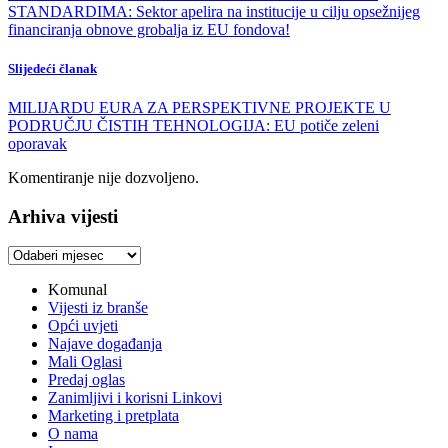
STANDARDIMA: Sektor apelira na institucije u cilju opsežnijeg
financiranja obnove grobalja iz EU fondova!
Slijedeći članak
MILIJARDU EURA ZA PERSPEKTIVNE PROJEKTE U
PODRUČJU ČISTIH TEHNOLOGIJA: EU potiče zeleni
oporavak
Komentiranje nije dozvoljeno.
Arhiva vijesti
Arhiva
vijesti
Komunal
Vijesti iz branše
Opći uvjeti
Najave događanja
Mali Oglasi
Predaj oglas
Zanimljivi i korisni Linkovi
Marketing i pretplata
O nama