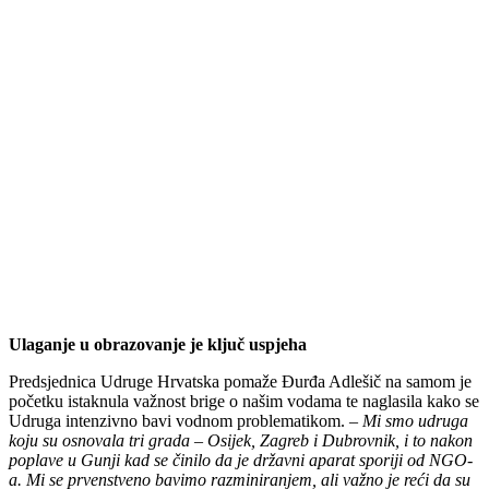
Ulaganje u obrazovanje je ključ uspjeha
Predsjednica Udruge Hrvatska pomaže Đurđa Adlešič na samom je
početku istaknula važnost brige o našim vodama te naglasila kako se
Udruga intenzivno bavi vodnom problematikom. –
Mi smo udruga
koju su osnovala tri grada – Osijek, Zagreb i Dubrovnik, i to nakon
poplave u Gunji kad se činilo da je državni aparat sporiji od NGO-
a. Mi se prvenstveno bavimo razminiranjem, ali važno je reći da su