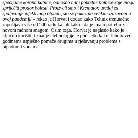
specijalne korona kabine, odnosno mini pokretne bolnice koje mogu
spriječiti prodor bolesti. Proizveli smo i Kremator, uređaj za
spaljivanje infektivnog otpada, što se pokazalo velikim izazovom u
ovoj pandemiji
– rekao je Horvat i dodao kako Tehnix trenutačno
zapošljava više od 500 radnika, ali kako i dalje imaju potrebu za
novom radnom snagom. Osim toga, Horvat je naglasio kako je
ključno koristiti i znanje i tehnologije te podsjetio kako Tehnix već
godinama uspješno pomaže drugima u rješavanju problema s
otpadom i vodama.