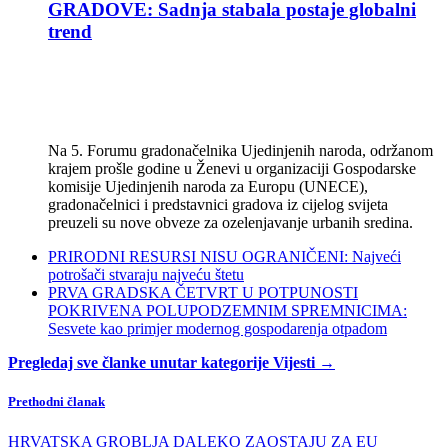
GRADOVE: Sadnja stabala postaje globalni
trend
Na 5. Forumu gradonačelnika Ujedinjenih naroda, održanom
krajem prošle godine u Ženevi u organizaciji Gospodarske
komisije Ujedinjenih naroda za Europu (UNECE),
gradonačelnici i predstavnici gradova iz cijelog svijeta
preuzeli su nove obveze za ozelenjavanje urbanih sredina.
PRIRODNI RESURSI NISU OGRANIČENI: Najveći
potrošači stvaraju najveću štetu
PRVA GRADSKA ČETVRT U POTPUNOSTI
POKRIVENA POLUPODZEMNIM SPREMNICIMA:
Sesvete kao primjer modernog gospodarenja otpadom
Pregledaj sve članke unutar kategorije Vijesti →
Prethodni članak
HRVATSKA GROBLJA DALEKO ZAOSTAJU ZA EU