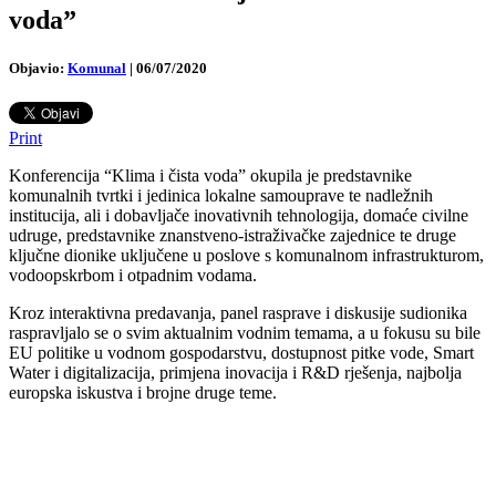
voda”
Objavio:
Komunal
|
06/07/2020
Print
Konferencija “Klima i čista voda” okupila je predstavnike
komunalnih tvrtki i jedinica lokalne samouprave te nadležnih
institucija, ali i dobavljače inovativnih tehnologija, domaće civilne
udruge, predstavnike znanstveno-istraživačke zajednice te druge
ključne dionike uključene u poslove s komunalnom infrastrukturom,
vodoopskrbom i otpadnim vodama.
Kroz interaktivna predavanja, panel rasprave i diskusije sudionika
raspravljalo se o svim aktualnim vodnim temama, a u fokusu su bile
EU politike u vodnom gospodarstvu, dostupnost pitke vode, Smart
Water i digitalizacija, primjena inovacija i R&D rješenja, najbolja
europska iskustva i brojne druge teme.