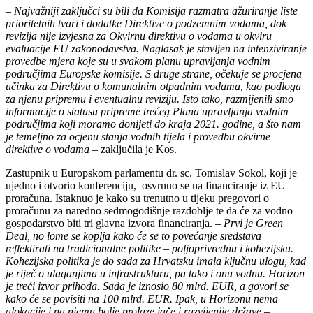
–
Najvažniji zaključci su bili da Komisija razmatra ažuriranje liste
prioritetnih tvari i dodatke Direktive o podzemnim vodama, dok
revizija nije izvjesna za Okvirnu direktivu o vodama u okviru
evaluacije EU zakonodavstva. Naglasak je stavljen na intenziviranje
provedbe mjera koje su u svakom planu upravljanja vodnim
područjima Europske komisije. S druge strane, očekuje se procjena
učinka za Direktivu o komunalnim otpadnim vodama, kao podloga
za njenu pripremu i eventualnu reviziju. Isto tako, razmijenili smo
informacije o statusu pripreme trećeg Plana upravljanja vodnim
područjima koji moramo donijeti do kraja 2021. godine, a što nam
je temeljno za ocjenu stanja vodnih tijela i provedbu okvirne
direktive o vodama
– zaključila je Kos.
Zastupnik u Europskom parlamentu dr. sc. Tomislav Sokol, koji je
ujedno i otvorio konferenciju, osvrnuo se na financiranje iz EU
proračuna. Istaknuo je kako su trenutno u tijeku pregovori o
proračunu za naredno sedmogodišnje razdoblje te da će za vodno
gospodarstvo biti tri glavna izvora financiranja. –
Prvi je Green
Deal, no lome se koplja kako će se to povećanje sredstava
reflektirati na tradicionalne politike – poljoprivrednu i kohezijsku.
Kohezijska politika je do sada za Hrvatsku imala ključnu ulogu, kad
je riječ o ulaganjima u infrastrukturu, pa tako i onu vodnu. Horizon
je treći izvor prihoda. Sada je iznosio 80 mlrd. EUR, a govori se
kako će se povisiti na 100 mlrd. EUR. Ipak, u Horizonu nema
alokacije i na njemu bolje prolaze jače i razvijenije države
–