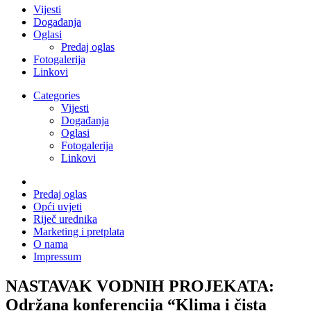
Vijesti
Događanja
Oglasi
Predaj oglas
Fotogalerija
Linkovi
Categories
Vijesti
Događanja
Oglasi
Fotogalerija
Linkovi
Predaj oglas
Opći uvjeti
Riječ urednika
Marketing i pretplata
O nama
Impressum
NASTAVAK VODNIH PROJEKATA:
Održana konferencija “Klima i čista