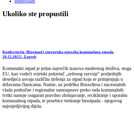
Impressum
Ukoliko ste propustili
Konferencija /Biootpad i energetska oporaba komunalnog otpada,
20.12.2023., Zagreb
Komunalni otpad je jedan najvećih izazova modernog društva, stoga
EU, kao vodeći svjetski pokretač „zelenog razvoja“ posljednjih
desetljeća usvaja različita rješenja za otpad koja se primjenjuju u
državama članicama. Naime, uz podršku Bruxellesa i nacionalnih
vlada područne i regionalne samouprave preko rada komunalnih
tvrtki nastoje osigurati pravilno zbrinjavanje, recikliranje i oporabu
komunalnog otpada, te posebice tretiranje biootpada - njegovog
najosjetljivijeg dijela.