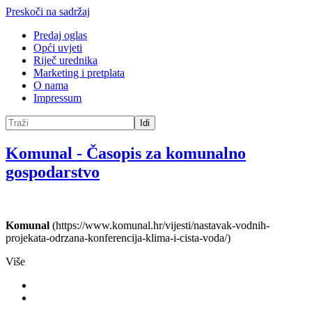
Preskoči na sadržaj
Predaj oglas
Opći uvjeti
Riječ urednika
Marketing i pretplata
O nama
Impressum
Idi
Komunal
-
Časopis za komunalno
gospodarstvo
Komunal
(https://www.komunal.hr/vijesti/nastavak-vodnih-
projekata-odrzana-konferencija-klima-i-cista-voda/)
Više