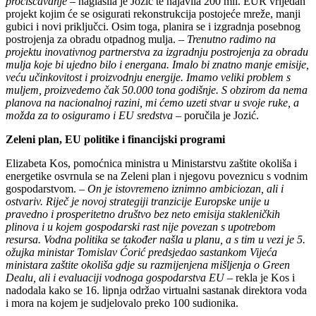
pročišćavanje
– naglasila je Jozić te najavila 200 mil. EUR vrijedan
projekt kojim će se osigurati rekonstrukcija postojeće mreže, manji
gubici i novi priključci. Osim toga, planira se i izgradnja posebnog
postrojenja za obradu otpadnog mulja. –
Trenutno radimo na
projektu inovativnog partnerstva za izgradnju postrojenja za obradu
mulja koje bi ujedno bilo i energana. Imalo bi znatno manje emisije,
veću učinkovitost i proizvodnju energije. Imamo veliki problem s
muljem, proizvedemo čak 50.000 tona godišnje. S obzirom da nema
planova na nacionalnoj razini, mi ćemo uzeti stvar u svoje ruke, a
možda za to osiguramo i EU sredstva
– poručila je Jozić.
Zeleni plan, EU politike i financijski programi
Elizabeta Kos, pomoćnica ministra u Ministarstvu zaštite okoliša i
energetike osvrnula se na Zeleni plan i njegovu poveznicu s vodnim
gospodarstvom. –
On je istovremeno iznimno ambiciozan, ali i
ostvariv. Riječ je novoj strategiji tranzicije Europske unije u
pravedno i prosperitetno društvo bez neto emisija stakleničkih
plinova i u kojem gospodarski rast nije povezan s upotrebom
resursa. Vodna politika se također našla u planu, a s tim u vezi je 5.
ožujka ministar Tomislav Ćorić predsjedao sastankom Vijeća
ministara zaštite okoliša gdje su razmijenjena mišljenja o Green
Dealu, ali i evaluaciji vodnoga gospodarstva EU
– rekla je Kos i
nadodala kako se 16. lipnja održao virtualni sastanak direktora voda
i mora na kojem je sudjelovalo preko 100 sudionika.