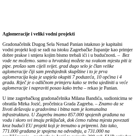
Aglomeracije i veliki vodni projekti
Gradonačelnik Dugog Sela Nenad Panian istaknuo je kapitalni
vodni projekt koji se radi na istoku Zagrebačke županije kao primjer
dobre prakse i smjera kojim bismo trebali ići i u budućnosti. –
Bez
vode ne možemo. samo u hrvatskoj možete na svakom mjestu piti iz
pipe. prošao sam cijeli svijet. grad dugo selo je član velike
aglomeracije čiji sam predsjednik skupštine i to je prva
aglomeracija koja je uspjela okupiti 7 poduzeća, 10 općina i 4
grada. Riječ je o odličnom primjeru kako se treba ujediniti u veće
aglomeracije i napraviti posao kako treba –
rekao je Panian.
U ime zagrebačkog gradonačelnika Milana Bandića, sudionicima se
obratila Mirka Jozić, pročelnica Grada Zagreba. –
Znamo da se
životi dešavaju u gradovima i bitna nam je komunalna
infrastruktura. U Zagrebu imamo 857.000 spojenih građana na
vodu i skoro svi imaju priključak, dok ćemo rubna mjesta povezati
kroz budući EU projekt koji je trenutno u pripremi. Isto tako,
771.000 građana je spojena na odvodnju, a 731.000 na