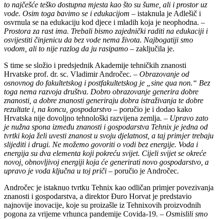
to najčešće teško dostupna mjesta kao što su šume, ali i prostor uz
vode. Osim toga bavimo se i edukacijom
– istaknula je Adlešič i
osvrnula se na edukaciju kod djece i mladih koja je neophodna. –
Prostora za rast ima. Trebali bismo zajednički raditi na edukaciji i
osvijestiti činjenicu da bez vode nema života. Najbogatiji smo
vodom, ali to nije razlog da ju rasipamo
– zaključila je.
S time se složio i predsjednik Akademije tehničkih znanosti
Hrvatske prof. dr. sc. Vladimir Andročec. –
Obrazovanje od
osnovnog do fakultetskog i postfakultetskog je „sine qua non.“ Bez
toga nema razvoja društva. Dobro obrazovanje generira dobre
znanosti, a dobre znanosti generiraju dobra istraživanja te dobre
rezultate i, na koncu, gospodarstvo
– poručio je i dodao kako
Hrvatska nije dovoljno tehnološki razvijena zemlja. –
Upravo zato
je nužna spona između znanosti i gospodarstva Tehnix je jedna od
tvrtki koja želi uvesti znanost u svoju djelatnost, a taj primjer trebaju
slijediti i drugi. Ne možemo govoriti o vodi bez energije. Voda i
energija su dva elementa koji pokreću svijet. Cijeli svijet se okreće
novoj, obnovljivoj energiji koja će generirati novo gospodarstvo, a
upravo je voda ključna u toj priči
– poručio je Andročec.
Andročec je istaknuo tvrtku Tehnix kao odličan primjer povezivanja
znanosti i gospodarstva, a direktor Đuro Horvat je predstavio
najnovije inovacije, koje su proizašle iz Tehnixovih proizvodnih
pogona za vrijeme vrhunca pandemije Covida-19. –
Osmislili smo