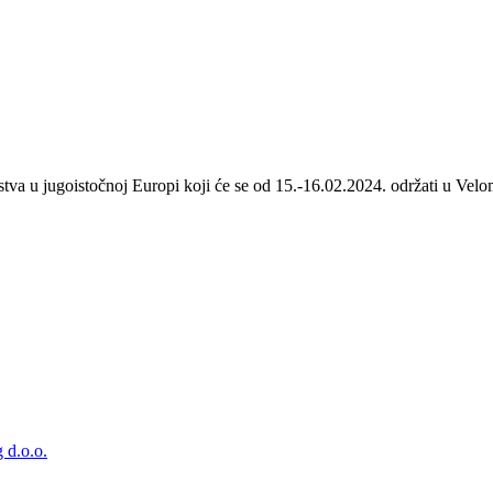
stva u jugoistočnoj Europi koji će se od 15.-16.02.2024. održati u Velom
 d.o.o.