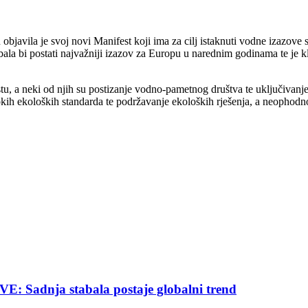
javila je svoj novi Manifest koji ima za cilj istaknuti vodne izazove s
ebala bi postati najvažniji izazov za Europu u narednim godinama te je 
estu, a neki od njih su postizanje vodno-pametnog društva te uključivan
ih ekoloških standarda te podržavanje ekoloških rješenja, a neophodno je
nja stabala postaje globalni trend