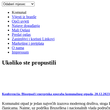
Arhiva
vijesti
Komunal
Vijesti iz branše
Opći uvjeti
Najave događanja
Mali Oglasi
Predaj oglas
Zanimljivi i korisni Linkovi
Marketing i pretplata
O nama
Impressum
Ukoliko ste propustili
Konferencija /Biootpad i energetska oporaba komunalnog otpada, 20.12.2023
Komunalni otpad je jedan najvećih izazova modernog društva, stoga EU,
članicama. Naime, uz podršku Bruxellesa i nacionalnih vlada područne