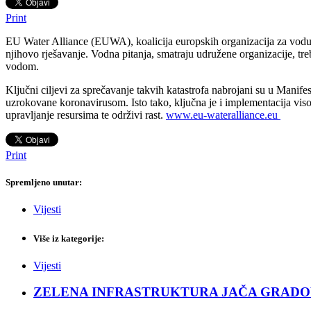
Print
EU Water Alliance (EUWA), koalicija europskih organizacija za vodu ob
njihovo rješavanje. Vodna pitanja, smatraju udružene organizacije, tr
vodom.
Ključni ciljevi za sprečavanje takvih katastrofa nabrojani su u Manif
uzrokovane koronavirusom. Isto tako, ključna je i implementacija visok
upravljanje resursima te održivi rast.
www.eu-wateralliance.eu
Print
Spremljeno unutar:
Vijesti
Više iz kategorije:
Vijesti
ZELENA INFRASTRUKTURA JAČA GRADOVE: Sad