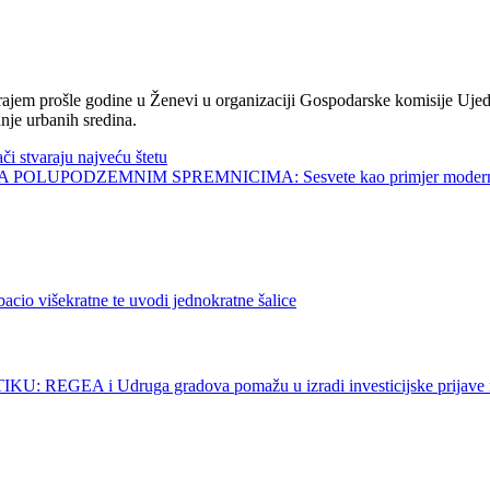
jem prošle godine u Ženevi u organizaciji Gospodarske komisije Ujed
nje urbanih sredina.
tvaraju najveću štetu
UPODZEMNIM SPREMNICIMA: Sesvete kao primjer modernog 
išekratne te uvodi jednokratne šalice
i Udruga gradova pomažu u izradi investicijske prijave na