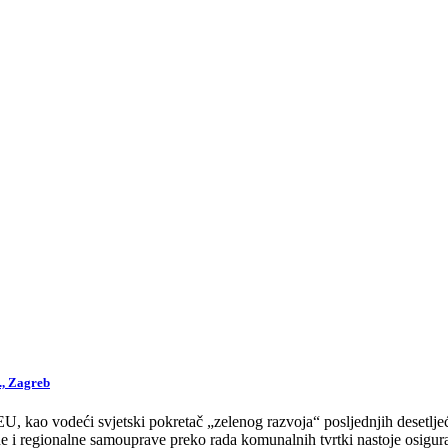
., Zagreb
 kao vodeći svjetski pokretač „zelenog razvoja“ posljednjih desetljeća
 i regionalne samouprave preko rada komunalnih tvrtki nastoje osigurat