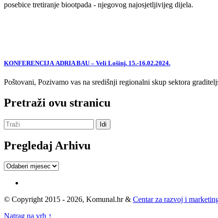
posebice tretiranje biootpada - njegovog najosjetljivijeg dijela.
KONFERENCIJA ADRIA BAU – Veli Lošinj, 15.-16.02.2024.
Poštovani, Pozivamo vas na središnji regionalni skup sektora graditelj
Pretraži ovu stranicu
Pregledaj Arhivu
Pregledaj
Arhivu
© Copyright 2015 - 2026, Komunal.hr &
Centar za razvoj i marketing
Natrag na vrh ↑