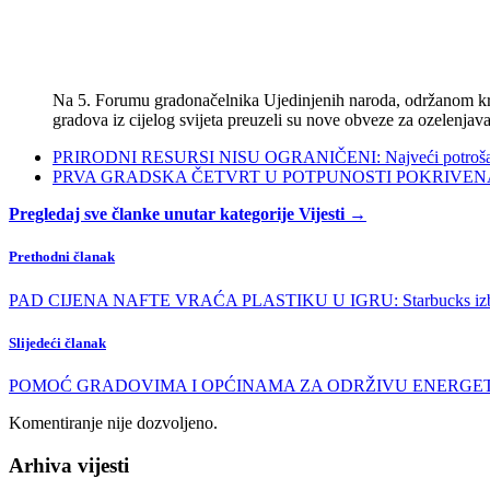
Na 5. Forumu gradonačelnika Ujedinjenih naroda, održanom kra
gradova iz cijelog svijeta preuzeli su nove obveze za ozelenjava
PRIRODNI RESURSI NISU OGRANIČENI: Najveći potrošači s
PRVA GRADSKA ČETVRT U POTPUNOSTI POKRIVENA POL
Pregledaj sve članke unutar kategorije Vijesti →
Prethodni članak
PAD CIJENA NAFTE VRAĆA PLASTIKU U IGRU: Starbucks izbacio v
Slijedeći članak
POMOĆ GRADOVIMA I OPĆINAMA ZA ODRŽIVU ENERGETIKU: REGEA 
Komentiranje nije dozvoljeno.
Arhiva vijesti