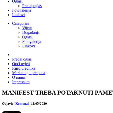
Oglasi
Predaj oglas
Fotogalerija
Linkovi
Categories
Vijesti
Događanja
Oglasi
Fotogalerija
Linkovi
Predaj oglas
Opći uvjeti
Riječ urednika
Marketing i pretplata
O nama
Impressum
MANIFEST TREBA POTAKNUTI PAMETNO U
Objavio:
Komunal
|
11/05/2020