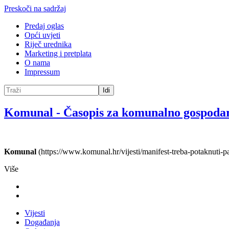
Preskoči na sadržaj
Predaj oglas
Opći uvjeti
Riječ urednika
Marketing i pretplata
O nama
Impressum
Idi
Komunal
-
Časopis za komunalno gospoda
Komunal
(https://www.komunal.hr/vijesti/manifest-treba-potaknuti-p
Više
Vijesti
Događanja