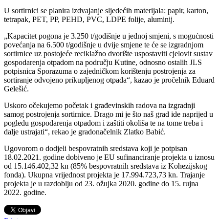
U sortirnici se planira izdvajanje sljedećih materijala: papir, karton,
tetrapak, PET, PP, PEHD, PVC, LDPE folije, aluminij.
„Kapacitet pogona je 3.250 t/godišnje u jednoj smjeni, s mogućnosti
povećanja na 6.500 t/godišnje u dvije smjene te će se izgradnjom
sortirnice uz postojeće reciklažno dvorište uspostaviti cjelovit sustav
gospodarenja otpadom na području Kutine, odnosno ostalih JLS
potpisnica Sporazuma o zajedničkom korištenju postrojenja za
sortiranje odvojeno prikupljenog otpada“, kazao je pročelnik Eduard
Gelešić.
Uskoro očekujemo početak i građevinskih radova na izgradnji
samog postrojenja sortirnice. Drago mi je što naš grad ide naprijed u
pogledu gospodarenja otpadom i zaštiti okoliša te na tome treba i
dalje ustrajati“, rekao je gradonačelnik Zlatko Babić.
Ugovorom o dodjeli bespovratnih sredstava koji je potpisan
18.02.2021. godine dobiveno je EU sufinanciranje projekta u iznosu
od 15.146.402,32 kn (85% bespovratnih sredstava iz Kohezijskog
fonda). Ukupna vrijednost projekta je 17.994.723,73 kn. Trajanje
projekta je u razdoblju od 23. ožujka 2020. godine do 15. rujna
2022. godine.