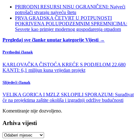
PRIRODNI RESURSI NISU OGRANIČENI: Najveći
potrošači stvaraju najveću štetu
PRVA GRADSKA ČETVRT U POTPUNOSTI
POKRIVENA POLUPODZEMNIM SPREMNICIMA:
Sesvete kao primjer modernog gospodarenja otpadom
Pregledaj sve članke unutar kategorije Vijesti →
Prethodni članak
KARLOVAČKA ČISTOĆA KREĆE S PODJELOM 22.680
KANTI: 6,1 milijun kuna vrijedan projekt
Slijedeći članak
VELIKA GORICA I MZLZ SKLOPILI SPORAZUM: Surađivat
će na projektima zaštite okoliša i izgradnji održive budućnosti
Komentiranje nije dozvoljeno.
Arhiva vijesti
Arhiva