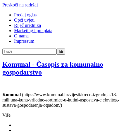
Preskoči na sadržaj
Predaj oglas
Opći uvjeti
Riječ urednika
Marketing i pretplata
O nama
Impressum
Idi
Komunal
-
Časopis za komunalno
gospodarstvo
Komunal
(https://www.komunal.hr/vijesti/krece-izgradnja-18-
milijuna-kuna-vrijedne-sortirnice-u-kutini-uspostava-cjelovitog-
sustava-gospodarenja-otpadom/)
Više