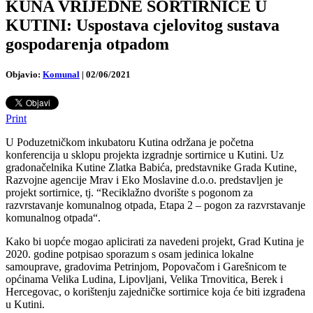
KUNA VRIJEDNE SORTIRNICE U
KUTINI: Uspostava cjelovitog sustava
gospodarenja otpadom
Objavio:
Komunal
|
02/06/2021
Print
U Poduzetničkom inkubatoru Kutina održana je početna
konferencija u sklopu projekta izgradnje sortirnice u Kutini. Uz
gradonačelnika Kutine Zlatka Babića, predstavnike Grada Kutine,
Razvojne agencije Mrav i Eko Moslavine d.o.o. predstavljen je
projekt sortirnice, tj. “Reciklažno dvorište s pogonom za
razvrstavanje komunalnog otpada, Etapa 2 – pogon za razvrstavanje
komunalnog otpada“.
Kako bi uopće mogao aplicirati za navedeni projekt, Grad Kutina je
2020. godine potpisao sporazum s osam jedinica lokalne
samouprave, gradovima Petrinjom, Popovačom i Garešnicom te
općinama Velika Ludina, Lipovljani, Velika Trnovitica, Berek i
Hercegovac, o korištenju zajedničke sortirnice koja će biti izgrađena
u Kutini.