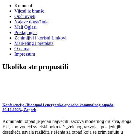
vijesti
Komunal
Vijesti iz branše
Opći uvjeti
Najave događanja
Mali Oglasi
Predaj oglas
Zanimljivi i korisni Linkovi
Marketing i pretplata
O nama
Impressum
Ukoliko ste propustili
Konferencija /Biootpad i energetska oporaba komunalnog otpada,
20.12.2023., Zagreb
Komunalni otpad je jedan najvećih izazova modernog društva, stoga
EU, kao vodeći svjetski pokretač „zelenog razvoja“ posljednjih
desetljeća usvaja različita rješenja za otpad koja se primjenjuju u