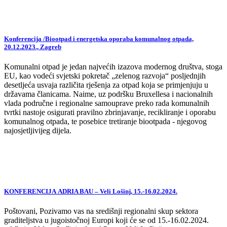
Konferencija /Biootpad i energetska oporaba komunalnog otpada,
20.12.2023., Zagreb
Komunalni otpad je jedan najvećih izazova modernog društva, stoga
EU, kao vodeći svjetski pokretač „zelenog razvoja“ posljednjih
desetljeća usvaja različita rješenja za otpad koja se primjenjuju u
državama članicama. Naime, uz podršku Bruxellesa i nacionalnih
vlada područne i regionalne samouprave preko rada komunalnih
tvrtki nastoje osigurati pravilno zbrinjavanje, recikliranje i oporabu
komunalnog otpada, te posebice tretiranje biootpada - njegovog
najosjetljivijeg dijela.
KONFERENCIJA ADRIA BAU – Veli Lošinj, 15.-16.02.2024.
Poštovani, Pozivamo vas na središnji regionalni skup sektora
graditeljstva u jugoistočnoj Europi koji će se od 15.-16.02.2024.