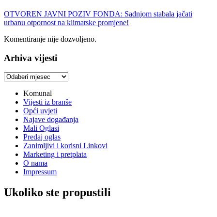
OTVOREN JAVNI POZIV FONDA: Sadnjom stabala jačati
urbanu otpornost na klimatske promjene!
Komentiranje nije dozvoljeno.
Arhiva vijesti
Arhiva
vijesti
Komunal
Vijesti iz branše
Opći uvjeti
Najave događanja
Mali Oglasi
Predaj oglas
Zanimljivi i korisni Linkovi
Marketing i pretplata
O nama
Impressum
Ukoliko ste propustili