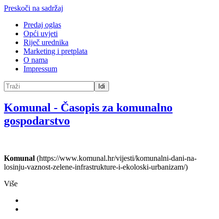
Preskoči na sadržaj
Predaj oglas
Opći uvjeti
Riječ urednika
Marketing i pretplata
O nama
Impressum
Idi
Komunal
-
Časopis za komunalno
gospodarstvo
Komunal
(https://www.komunal.hr/vijesti/komunalni-dani-na-
losinju-vaznost-zelene-infrastrukture-i-ekoloski-urbanizam/)
Više