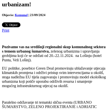
urbanizam!
Objavio:
Komunal
|
23/09/2024
Print
Pozivamo vas na središnji regionalni skup komunalnog sektora
s temom urbanog šumarstva,
zelenog urbanizma i upravljanja
grobljima koji će se održati od 20.-22.11.2024. na Lošinju (hotel
Punta, Veli Lošinj).
EU politike, posebice Green Deal promoviraju ublažavanje utjecaja
klimatskih promjena i održivi pristup svim intervencijama u okoliš,
stoga nadležna EU tijela zagovaraju i promoviraju model ekološkog
urbanizma koji potiče uporabu održivih resursa i smanjenje
mogućeg infrastrukturnog utjecaj na okoliš.
Paralelno održavanje tri tematski slična eventa (URBANO
ŠUMARSTVO, ZELENO PROJEKTIRANJE i ADRIATIC