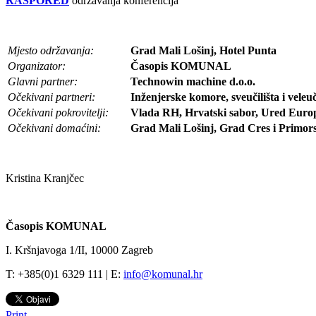
RASPORED
održavanja konferencija
Mjesto održavanja:
Grad Mali Lošinj, Hotel Punta
Organizator:
Časopis KOMUNAL
Glavni partner:
Technowin machine d.o.o.
Očekivani partneri:
Inženjerske komore, sveučilišta i veleuč
Očekivani pokrovitelji:
Vlada RH, Hrvatski sabor, Ured Eur
Očekivani domaćini:
Grad Mali Lošinj, Grad Cres i Primor
Kristina Kranjčec
Časopis KOMUNAL
I. Kršnjavoga 1/II, 10000 Zagreb
T: +385(0)1 6329 111 | E:
info@komunal.hr
Print