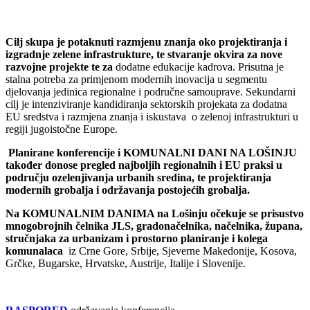
Cilj skupa je potaknuti razmjenu znanja oko projektiranja i
izgradnje zelene infrastrukture, te stvaranje okvira za nove
razvojne projekte te za
dodatne edukacije kadrova. Prisutna je
stalna potreba za primjenom modernih inovacija u segmentu
djelovanja jedinica regionalne i područne samouprave. Sekundarni
cilj je intenziviranje kandidiranja sektorskih projekata za dodatna
EU sredstva i razmjena znanja i iskustava o zelenoj infrastrukturi u
regiji jugoistočne Europe.
Planirane konferencije i KOMUNALNI DANI NA LOŠINJU
također donose pregled najboljih regionalnih i EU praksi u
području ozelenjivanja urbanih sredina, te projektiranja
modernih grobalja i održavanja postojećih grobalja.
Na KOMUNALNIM DANIMA na Lošinju očekuje se prisustvo
mnogobrojnih čelnika JLS, gradonačelnika, načelnika, župana,
stručnjaka za urbanizam i prostorno planiranje i kolega
komunalaca
iz Crne Gore, Srbije, Sjeverne Makedonije, Kosova,
Grčke, Bugarske, Hrvatske, Austrije, Italije i Slovenije.