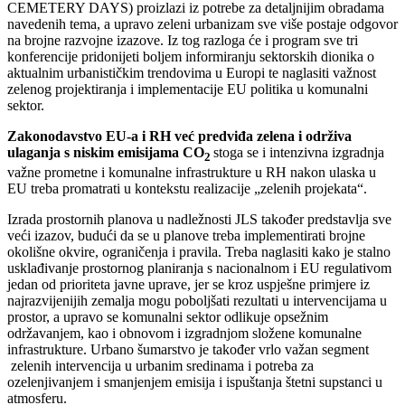
CEMETERY DAYS) proizlazi iz potrebe za detaljnijim obradama
navedenih tema, a upravo zeleni urbanizam sve više postaje odgovor
na brojne razvojne izazove. Iz tog razloga će i program sve tri
konferencije pridonijeti boljem informiranju sektorskih dionika o
aktualnim urbanističkim trendovima u Europi te naglasiti važnost
zelenog projektiranja i implementacije EU politika u komunalni
sektor.
Zakonodavstvo EU-a i RH već predviđa zelena i održiva
ulaganja s niskim emisijama CO
stoga se i intenzivna izgradnja
2
važne prometne i komunalne infrastrukture u RH nakon ulaska u
EU treba promatrati u kontekstu realizacije „zelenih projekata“.
Izrada prostornih planova u nadležnosti JLS također predstavlja sve
veći izazov, budući da se u planove treba implementirati brojne
okolišne okvire, ograničenja i pravila. Treba naglasiti kako je stalno
usklađivanje prostornog planiranja s nacionalnom i EU regulativom
jedan od prioriteta javne uprave, jer se kroz uspješne primjere iz
najrazvijenijih zemalja mogu poboljšati rezultati u intervencijama u
prostor, a upravo se komunalni sektor odlikuje opsežnim
održavanjem, kao i obnovom i izgradnjom složene komunalne
infrastrukture. Urbano šumarstvo je također vrlo važan segment
zelenih intervencija u urbanim sredinama i potreba za
ozelenjivanjem i smanjenjem emisija i ispuštanja štetni supstanci u
atmosferu.