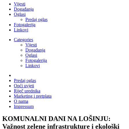
Vijesti
Događanja
Oglasi
Predaj oglas
Fotogalerija
Linkovi
Categories
Vijesti
Događanja
Oglasi
Fotogalerija
Linkovi
Predaj oglas
Opći uvjeti
Riječ urednika
Marketing i pretplata
O nama
Impressum
KOMUNALNI DANI NA LOŠINJU:
Važnost zelene infrastrukture i ekološki