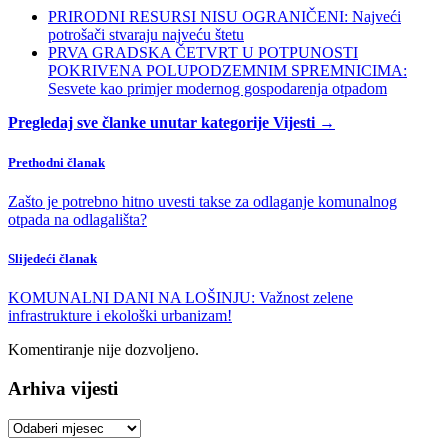
PRIRODNI RESURSI NISU OGRANIČENI: Najveći
potrošači stvaraju najveću štetu
PRVA GRADSKA ČETVRT U POTPUNOSTI
POKRIVENA POLUPODZEMNIM SPREMNICIMA:
Sesvete kao primjer modernog gospodarenja otpadom
Pregledaj sve članke unutar kategorije Vijesti →
Prethodni članak
Zašto je potrebno hitno uvesti takse za odlaganje komunalnog
otpada na odlagališta?
Slijedeći članak
KOMUNALNI DANI NA LOŠINJU: Važnost zelene
infrastrukture i ekološki urbanizam!
Komentiranje nije dozvoljeno.
Arhiva vijesti
Arhiva
vijesti