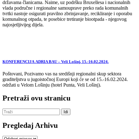
državama članicama. Naime, uz podršku Bruxellesa i nacionalnih
vlada područne i regionalne samouprave preko rada komunalnih
tvrtki nastoje osigurati pravilno zbrinjavanje, recikliranje i oporabu
komunalnog otpada, te posebice tretiranje biootpada - njegovog
najosjetljivijeg dijela.
KONFERENCIJA ADRIA BAU – Veli Lošinj, 15.-16.02.2024.
Poštovani, Pozivamo vas na središnji regionalni skup sektora
graditeljstva u jugoistočnoj Europi koji će se od 15.-16.02.2024.
održati u Velom Lošinju (hotel Punta, Veli Lošinj).
Pretraži ovu stranicu
Pregledaj Arhivu
Pregledaj