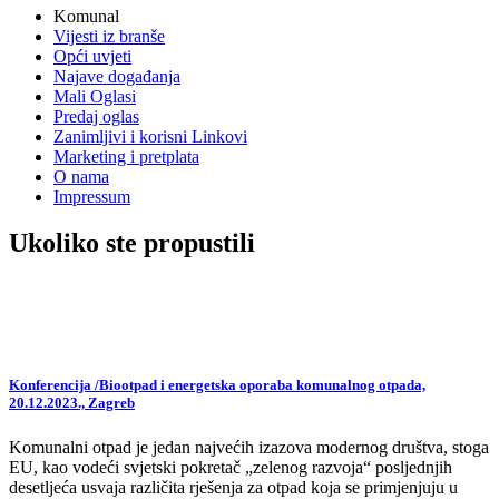
Komunal
Vijesti iz branše
Opći uvjeti
Najave događanja
Mali Oglasi
Predaj oglas
Zanimljivi i korisni Linkovi
Marketing i pretplata
O nama
Impressum
Ukoliko ste propustili
Konferencija /Biootpad i energetska oporaba komunalnog otpada,
20.12.2023., Zagreb
Komunalni otpad je jedan najvećih izazova modernog društva, stoga
EU, kao vodeći svjetski pokretač „zelenog razvoja“ posljednjih
desetljeća usvaja različita rješenja za otpad koja se primjenjuju u