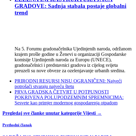
GRADOVE: Sadnja stabala postaje globalni
trend
Na 5. Forumu gradonačelnika Ujedinjenih naroda, održanom
krajem prošle godine u Ženevi u organizaciji Gospodarske
komisije Ujedinjenih naroda za Europu (UNECE),
gradonačelnici i predstavnici gradova iz cijelog svijeta
preuzeli su nove obveze za ozelenjavanje urbanih sredina.
PRIRODNI RESURSI NISU OGRANIČENI: Najveći
potrošači stvaraju najveću štetu
PRVA GRADSKA ČETVRT U POTPUNOSTI
POKRIVENA POLUPODZEMNIM SPREMNICIMA:
Sesvete kao primjer modernog gospodarenja otpadom
Pregledaj sve članke unutar kategorije Vijesti →
Prethodni članak