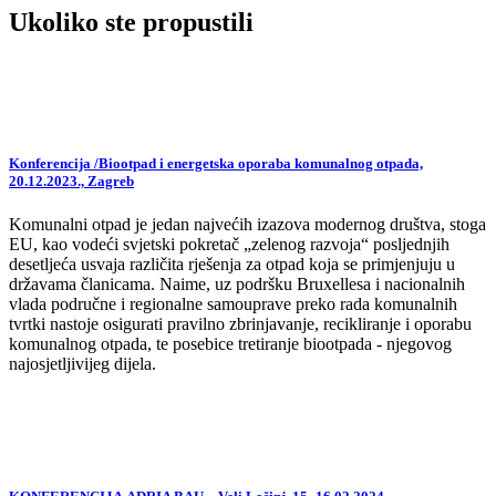
Ukoliko ste propustili
Konferencija /Biootpad i energetska oporaba komunalnog otpada,
20.12.2023., Zagreb
Komunalni otpad je jedan najvećih izazova modernog društva, stoga
EU, kao vodeći svjetski pokretač „zelenog razvoja“ posljednjih
desetljeća usvaja različita rješenja za otpad koja se primjenjuju u
državama članicama. Naime, uz podršku Bruxellesa i nacionalnih
vlada područne i regionalne samouprave preko rada komunalnih
tvrtki nastoje osigurati pravilno zbrinjavanje, recikliranje i oporabu
komunalnog otpada, te posebice tretiranje biootpada - njegovog
najosjetljivijeg dijela.