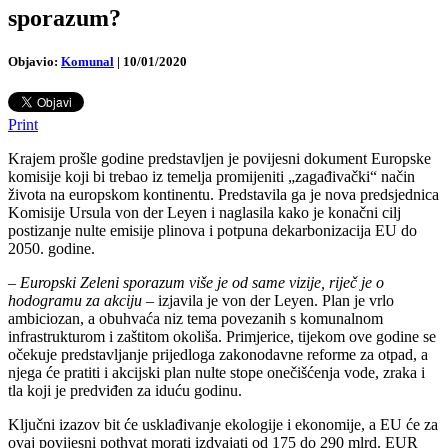
sporazum?
Objavio:
Komunal
|
10/01/2020
Print
Krajem prošle godine predstavljen je povijesni dokument Europske
komisije koji bi trebao iz temelja promijeniti „zagađivački“ način
života na europskom kontinentu. Predstavila ga je nova predsjednica
Komisije Ursula von der Leyen i naglasila kako je konačni cilj
postizanje nulte emisije plinova i potpuna dekarbonizacija EU do
2050. godine.
–
Europski Zeleni sporazum više je od same vizije, riječ je o
hodogramu za akciju
– izjavila je von der Leyen. Plan je vrlo
ambiciozan, a obuhvaća niz tema povezanih s komunalnom
infrastrukturom i zaštitom okoliša. Primjerice, tijekom ove godine se
očekuje predstavljanje prijedloga zakonodavne reforme za otpad, a
njega će pratiti i akcijski plan nulte stope onečišćenja vode, zraka i
tla koji je predviđen za iduću godinu.
Ključni izazov bit će usklađivanje ekologije i ekonomije, a EU će za
ovaj povijesni pothvat morati izdvajati od 175 do 290 mlrd. EUR