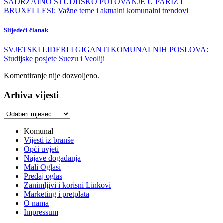
SADRŽAJNO STUDIJSKO PUTOVANJE U PARIZ I
BRUXELLES!: Važne teme i aktualni komunalni trendovi
Slijedeći članak
SVJETSKI LIDERI I GIGANTI KOMUNALNIH POSLOVA:
Studijske posjete Suezu i Veoliji
Komentiranje nije dozvoljeno.
Arhiva vijesti
Arhiva
vijesti
Komunal
Vijesti iz branše
Opći uvjeti
Najave događanja
Mali Oglasi
Predaj oglas
Zanimljivi i korisni Linkovi
Marketing i pretplata
O nama
Impressum