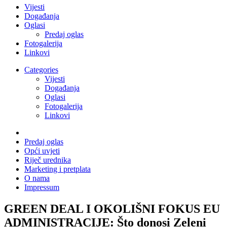
Vijesti
Događanja
Oglasi
Predaj oglas
Fotogalerija
Linkovi
Categories
Vijesti
Događanja
Oglasi
Fotogalerija
Linkovi
Predaj oglas
Opći uvjeti
Riječ urednika
Marketing i pretplata
O nama
Impressum
GREEN DEAL I OKOLIŠNI FOKUS EU
ADMINISTRACIJE: Što donosi Zeleni