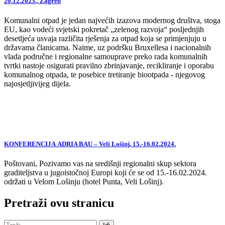
20.12.2023., Zagreb
Komunalni otpad je jedan najvećih izazova modernog društva, stoga
EU, kao vodeći svjetski pokretač „zelenog razvoja“ posljednjih
desetljeća usvaja različita rješenja za otpad koja se primjenjuju u
državama članicama. Naime, uz podršku Bruxellesa i nacionalnih
vlada područne i regionalne samouprave preko rada komunalnih
tvrtki nastoje osigurati pravilno zbrinjavanje, recikliranje i oporabu
komunalnog otpada, te posebice tretiranje biootpada - njegovog
najosjetljivijeg dijela.
KONFERENCIJA ADRIA BAU – Veli Lošinj, 15.-16.02.2024.
Poštovani, Pozivamo vas na središnji regionalni skup sektora
graditeljstva u jugoistočnoj Europi koji će se od 15.-16.02.2024.
održati u Velom Lošinju (hotel Punta, Veli Lošinj).
Pretraži ovu stranicu