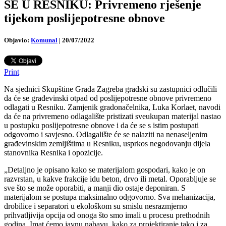
SE U RESNIKU: Privremeno rješenje
tijekom poslijepotresne obnove
Objavio:
Komunal
|
20/07/2022
Print
Na sjednici Skupštine Grada Zagreba gradski su zastupnici odlučili
da će se građevinski otpad od poslijepotresne obnove privremeno
odlagati u Resniku. Zamjenik gradonačelnika, Luka Korlaet, navodi
da će na privremeno odlagalište pristizati sveukupan materijal nastao
u postupku poslijepotresne obnove i da će se s istim postupati
odgovorno i savjesno. Odlagalište će se nalaziti na nenaseljenim
građevinskim zemljištima u Resniku, usprkos negodovanju dijela
stanovnika Resnika i opozicije.
„Detaljno je opisano kako se materijalom gospodari, kako je on
razvrstan, u kakve frakcije idu beton, drvo ili metal. Oporabljuje se
sve što se može oporabiti, a manji dio ostaje deponiran. S
materijalom se postupa maksimalno odgovorno. Sva mehanizacija,
drobilice i separatori u ekološkom su smislu nesrazmjerno
prihvatljivija opcija od onoga što smo imali u procesu prethodnih
godina. Imat ćemo javnu nabavu, kako za projektiranje tako i za