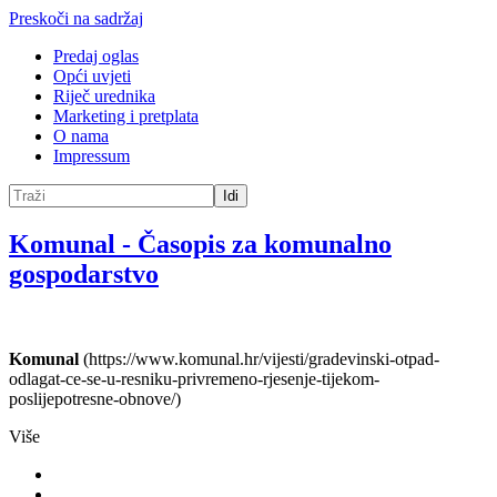
Preskoči na sadržaj
Predaj oglas
Opći uvjeti
Riječ urednika
Marketing i pretplata
O nama
Impressum
Idi
Komunal
-
Časopis za komunalno
gospodarstvo
Komunal
(https://www.komunal.hr/vijesti/gradevinski-otpad-
odlagat-ce-se-u-resniku-privremeno-rjesenje-tijekom-
poslijepotresne-obnove/)
Više