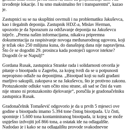
izvođenje lokacije. I tu smo maksimalno fer i transparentni“, kazao
je.
Zastupnici su se na skupštini osvrnuli i na problematiku Jakuševca,
kao i ilegalnih deponija. Zastupnik HDZ-a, Mislav Herman,
upozorio je da Sporazum za održavanje deponija na Jakuševcu
istječe. „Prema našim informacijama, nikakva pripremna
dokumentacija za raspisivanje novoga međunarodnog ugovora, koji
je težak oko 250 milijuna kuna, do današnjeg dana nije napravljena.
Što će se dogoditi 29. prosinca kada postojeći ugovor istekne?
Dogodit će se Napulj!“
Gordana Rusak, zastupnica Stranke rada i solidarnosti otvorila je
pitanje o biootpadu u Zagrebu, za kojeg tvrdi da se u potpunosti
nepropisno odlaže na deponijima. „Biootpad koji su naši građani
marljivo sakupili, zakopava se na Jakuševcu, što je protivno zakonu.
Protuzakonite odluke vam očito nisu strane, ali sad se čini da vam
nije strano ni protuzakonito djelovanje“, poručila je gradonačelniku
zastupnica Rusak.
Gradonačelnik Tomašević odgovorio je da u prvih 5 mjeseci ove
godine u biootpadu imamo 5.394 tone čistog biootpada. Uz čisti,
spominje i 5.600 tona kontaminiranog biootpada, iz kojeg se može
uspješno izdvojiti još 866 tona, a ostatak ide na odlagalište.
Nadodao je i kako se na odlagalištu provode svakodnevne