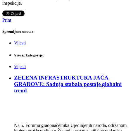
inspekcije.
Print
Spremljeno unutar:
Vijesti
Više iz kategorije:
Vijesti
ZELENA INFRASTRUKTURA JAČA
GRADOVE: Sadnja stabala postaje globalni
trend
Na 5. Forumu gradonačelnika Ujedinjenih naroda, održanom
krajem prošle godine u Ženevi u organizaciji Gospodarske