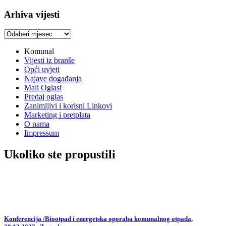
Arhiva vijesti
Arhiva
vijesti
Komunal
Vijesti iz branše
Opći uvjeti
Najave događanja
Mali Oglasi
Predaj oglas
Zanimljivi i korisni Linkovi
Marketing i pretplata
O nama
Impressum
Ukoliko ste propustili
Konferencija /Biootpad i energetska oporaba komunalnog otpada,