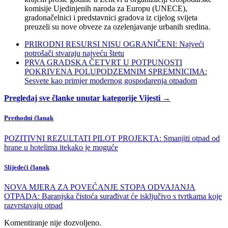
komisije Ujedinjenih naroda za Europu (UNECE),
gradonačelnici i predstavnici gradova iz cijelog svijeta
preuzeli su nove obveze za ozelenjavanje urbanih sredina.
PRIRODNI RESURSI NISU OGRANIČENI: Najveći
potrošači stvaraju najveću štetu
PRVA GRADSKA ČETVRT U POTPUNOSTI
POKRIVENA POLUPODZEMNIM SPREMNICIMA:
Sesvete kao primjer modernog gospodarenja otpadom
Pregledaj sve članke unutar kategorije Vijesti →
Prethodni članak
POZITIVNI REZULTATI PILOT PROJEKTA: Smanjiti otpad od
hrane u hotelima itekako je moguće
Slijedeći članak
NOVA MJERA ZA POVEĆANJE STOPA ODVAJANJA
OTPADA: Baranjska čistoća surađivat će isključivo s tvrtkama koje
razvrstavaju otpad
Komentiranje nije dozvoljeno.