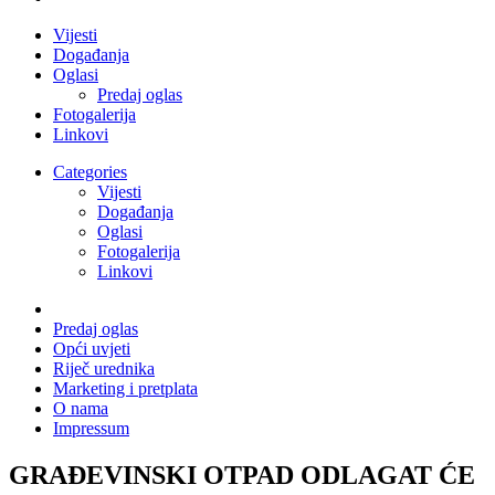
Vijesti
Događanja
Oglasi
Predaj oglas
Fotogalerija
Linkovi
Categories
Vijesti
Događanja
Oglasi
Fotogalerija
Linkovi
Predaj oglas
Opći uvjeti
Riječ urednika
Marketing i pretplata
O nama
Impressum
GRAĐEVINSKI OTPAD ODLAGAT ĆE