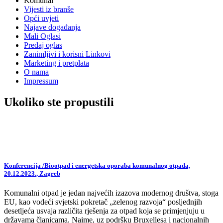
Komunal
Vijesti iz branše
Opći uvjeti
Najave događanja
Mali Oglasi
Predaj oglas
Zanimljivi i korisni Linkovi
Marketing i pretplata
O nama
Impressum
Ukoliko ste propustili
Konferencija /Biootpad i energetska oporaba komunalnog otpada,
20.12.2023., Zagreb
Komunalni otpad je jedan najvećih izazova modernog društva, stoga
EU, kao vodeći svjetski pokretač „zelenog razvoja“ posljednjih
desetljeća usvaja različita rješenja za otpad koja se primjenjuju u
državama članicama. Naime, uz podršku Bruxellesa i nacionalnih