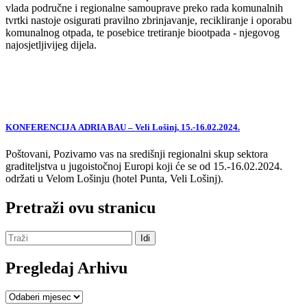
vlada područne i regionalne samouprave preko rada komunalnih
tvrtki nastoje osigurati pravilno zbrinjavanje, recikliranje i oporabu
komunalnog otpada, te posebice tretiranje biootpada - njegovog
najosjetljivijeg dijela.
KONFERENCIJA ADRIA BAU – Veli Lošinj, 15.-16.02.2024.
Poštovani, Pozivamo vas na središnji regionalni skup sektora
graditeljstva u jugoistočnoj Europi koji će se od 15.-16.02.2024.
održati u Velom Lošinju (hotel Punta, Veli Lošinj).
Pretraži ovu stranicu
Pregledaj Arhivu
Pregledaj