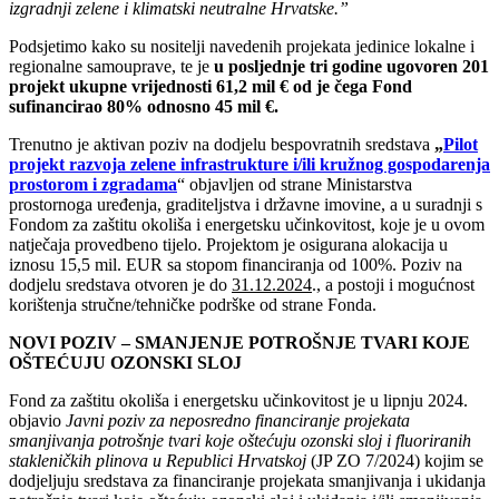
izgradnji zelene i klimatski neutralne Hrvatske.”
Podsjetimo kako su nositelji navedenih projekata jedinice lokalne i
regionalne samouprave, te je
u posljednje tri godine ugovoren 201
projekt ukupne vrijednosti 61,2 mil € od je čega Fond
sufinancirao 80% odnosno 45 mil €.
Trenutno je aktivan poziv na dodjelu bespovratnih sredstava
„
Pilot
projekt razvoja zelene infrastrukture i/ili kružnog gospodarenja
prostorom i zgradama
“ objavljen od strane Ministarstva
prostornoga uređenja, graditeljstva i državne imovine, a u suradnji s
Fondom za zaštitu okoliša i energetsku učinkovitost, koje je u ovom
natječaja provedbeno tijelo. Projektom je osigurana alokacija u
iznosu 15,5 mil. EUR sa stopom financiranja od 100%. Poziv na
dodjelu sredstava otvoren je do
31.12.2024
., a postoji i mogućnost
korištenja stručne/tehničke podrške od strane Fonda.
NOVI POZIV – SMANJENJE POTROŠNJE TVARI KOJE
OŠTEĆUJU OZONSKI SLOJ
Fond za zaštitu okoliša i energetsku učinkovitost je u lipnju 2024.
objavio
Javni poziv za neposredno financiranje projekata
smanjivanja potrošnje tvari koje oštećuju ozonski sloj i fluoriranih
stakleničkih plinova u Republici Hrvatskoj
(JP ZO 7/2024) kojim se
dodjeljuju sredstava za financiranje projekata smanjivanja i ukidanja