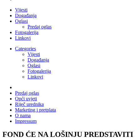
Vijesti
Događanja
Oglasi
Predaj oglas
Fotogalerija
Linkovi
Categories
Vijesti
Događanja
Oglasi
Fotogalerija
Linkovi
Predaj oglas
Opći uvjeti
Riječ urednika
Marketing i pretplata
O nama
Impressum
FOND ĆE NA LOŠINJU PREDSTAVITI