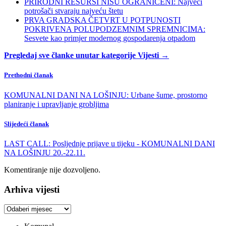
PRIRODNI RESURSI NISU OGRANIČENI: Najveći
potrošači stvaraju najveću štetu
PRVA GRADSKA ČETVRT U POTPUNOSTI
POKRIVENA POLUPODZEMNIM SPREMNICIMA:
Sesvete kao primjer modernog gospodarenja otpadom
Pregledaj sve članke unutar kategorije Vijesti →
Prethodni članak
KOMUNALNI DANI NA LOŠINJU: Urbane šume, prostorno
planiranje i upravljanje grobljima
Slijedeći članak
LAST CALL: Posljednje prijave u tijeku - KOMUNALNI DANI
NA LOŠINJU 20.-22.11.
Komentiranje nije dozvoljeno.
Arhiva vijesti
Arhiva
vijesti