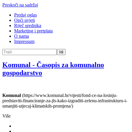
Preskoči na sadržaj
Predaj oglas
Opći uvjeti
Riječ urednika
Marketing i pretplata
O nama
Impressum
Idi
Komunal
-
Časopis za komunalno
gospodarstvo
Komunal
(https://www.komunal.hr/vijesti/fond-ce-na-losinju-
predstaviti-financiranje-za-jls-kako-izgraditi-zelenu-infrastrukturu-i-
umanjiti-utjecaj-klimatskih-promjena/)
Više