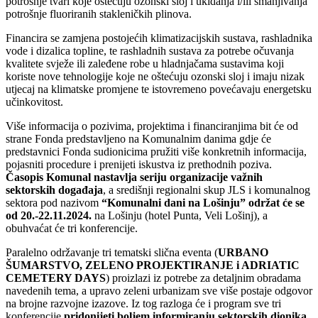
potrošnje tvari koje oštećuju ozonski sloj i ukidanja i/ili smanjivanja
potrošnje fluoriranih stakleničkih plinova.
Financira se zamjena postojećih klimatizacijskih sustava, rashladnika
vode i dizalica topline, te rashladnih sustava za potrebe očuvanja
kvalitete svježe ili zaleđene robe u hladnjačama sustavima koji
koriste nove tehnologije koje ne oštećuju ozonski sloj i imaju nizak
utjecaj na klimatske promjene te istovremeno povećavaju energetsku
učinkovitost.
Više informacija o pozivima, projektima i financiranjima bit će od
strane Fonda predstavljeno na Komunalnim danima gdje će
predstavnici Fonda sudionicima pružiti više konkretnih informacija,
pojasniti procedure i prenijeti iskustva iz prethodnih poziva.
Časopis Komunal nastavlja seriju organizacije važnih
sektorskih događaja
, a središnji regionalni skup JLS i komunalnog
sektora pod nazivom
“Komunalni dani na Lošinju” održat će se
od 20.-22.11.2024.
na Lošinju (hotel Punta, Veli Lošinj), a
obuhvaćat će tri konferencije.
Paralelno održavanje tri tematski slična eventa (
URBANO
ŠUMARSTVO, ZELENO PROJEKTIRANJE i ADRIATIC
CEMETERY DAYS
) proizlazi iz potrebe za detaljnim obradama
navedenih tema, a upravo zeleni urbanizam sve više postaje odgovor
na brojne razvojne izazove. Iz tog razloga će i program sve tri
konferencije
pridonijeti boljem informiranju sektorskih dionika