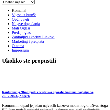
Arhiva
vijesti
Komunal
Vijesti iz branše
Opći uvjeti
Najave događanja
Mali Oglasi
Predaj oglas
Zanimljivi i korisni Linkovi
Marketing i pretplata
O nama
Impressum
Ukoliko ste propustili
Konferencija /Biootpad i energetska oporaba komunalnog otpada,
20.12.2023., Zagreb
Komunalni otpad je jedan najvećih izazova modernog društva, stoga
EU, kao vodeći svjetski pokretač „zelenog razvoja“ posljednjih