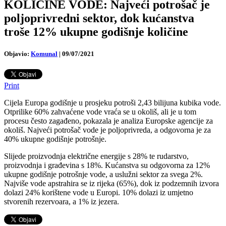
KOLIČINE VODE: Najveći potrošač je
poljoprivredni sektor, dok kućanstva
troše 12% ukupne godišnje količine
Objavio:
Komunal
|
09/07/2021
Print
Cijela Europa godišnje u prosjeku potroši 2,43 bilijuna kubika vode.
Otprilike 60% zahvaćene vode vraća se u okoliš, ali je u tom
procesu često zagađeno, pokazala je analiza Europske agencije za
okoliš. Najveći potrošač vode je poljoprivreda, a odgovorna je za
40% ukupne godišnje potrošnje.
Slijede proizvodnja električne energije s 28% te rudarstvo,
proizvodnja i građevina s 18%. Kućanstva su odgovorna za 12%
ukupne godišnje potrošnje vode, a uslužni sektor za svega 2%.
Najviše vode apstrahira se iz rijeka (65%), dok iz podzemnih izvora
dolazi 24% korištene vode u Europi. 10% dolazi iz umjetno
stvorenih rezervoara, a 1% iz jezera.