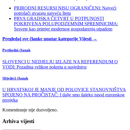
PRIRODNI RESURSI NISU OGRANIČENI: Najveći
potrošači stvaraju najveću štetu
PRVA GRADSKA ČETVRT U POTPUNOSTI
POKRIVENA POLUPODZEMNIM SPREMNICIMA:
Sesvete kao primjer modernog gospodarenja otpadom
Pregledaj sve članke unutar kategorije Vijesti →
Prethodni članak
SLOVENCI U NEDJELJU IZLAZE NA REFERENDUM O
VODI: Pozadina velikog pokreta u susjedstvu
Slijedeći članak
U HRVATSKOJ JE MANJE OD POLOVICE STANOVNIŠTVA
SPOJENO NA PROČISTAČ: I dalje smo daleko ispod europskog
prosjeka
Komentiranje nije dozvoljeno.
Arhiva vijesti