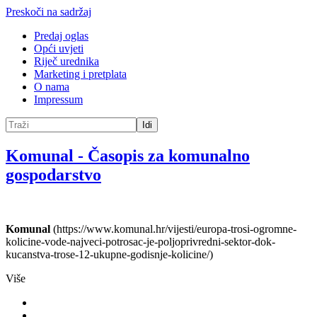
Preskoči na sadržaj
Predaj oglas
Opći uvjeti
Riječ urednika
Marketing i pretplata
O nama
Impressum
Idi
Komunal
-
Časopis za komunalno
gospodarstvo
Komunal
(https://www.komunal.hr/vijesti/europa-trosi-ogromne-
kolicine-vode-najveci-potrosac-je-poljoprivredni-sektor-dok-
kucanstva-trose-12-ukupne-godisnje-kolicine/)
Više