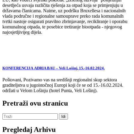
desetljeća usvaja različita rješenja za otpad koja se primjenjuju u
državama članicama. Naime, uz podršku Bruxellesa i nacionalnih
vlada područne i regionalne samouprave preko rada komunalnih
tvrtki nastoje osigurati pravilno zbrinjavanje, recikliranje i oporabu
komunalnog otpada, te posebice tretiranje biootpada - njegovog
najosjetljivijeg dijela.
KONFERENCIJA ADRIA BAU – Veli Lošinj, 15.-16.02.2024.
Poštovani, Pozivamo vas na središnji regionalni skup sektora
graditeljstva u jugoistočnoj Europi koji će se od 15.-16.02.2024.
održati u Velom Lošinju (hotel Punta, Veli Lošinj).
Pretraži ovu stranicu
Pregledaj Arhivu