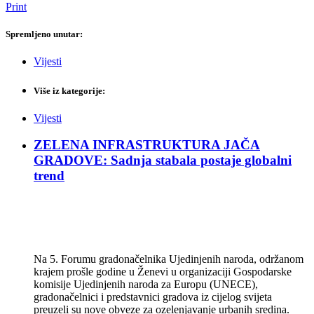
Print
Spremljeno unutar:
Vijesti
Više iz kategorije:
Vijesti
ZELENA INFRASTRUKTURA JAČA
GRADOVE: Sadnja stabala postaje globalni
trend
Na 5. Forumu gradonačelnika Ujedinjenih naroda, održanom
krajem prošle godine u Ženevi u organizaciji Gospodarske
komisije Ujedinjenih naroda za Europu (UNECE),
gradonačelnici i predstavnici gradova iz cijelog svijeta
preuzeli su nove obveze za ozelenjavanje urbanih sredina.