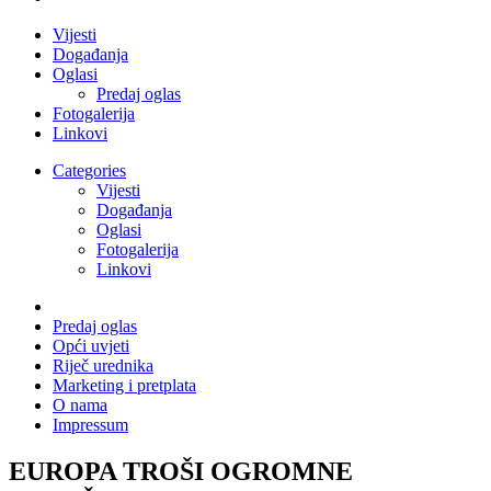
Vijesti
Događanja
Oglasi
Predaj oglas
Fotogalerija
Linkovi
Categories
Vijesti
Događanja
Oglasi
Fotogalerija
Linkovi
Predaj oglas
Opći uvjeti
Riječ urednika
Marketing i pretplata
O nama
Impressum
EUROPA TROŠI OGROMNE