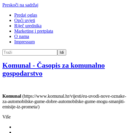
Preskoči na sadržaj
Predaj oglas
Opći uvjeti
Riječ urednika
Marketing i pretplata
O nama
Impressum
Idi
Komunal
-
Časopis za komunalno
gospodarstvo
Komunal
(https://www.komunal.hr/vijesti/eu-uvodi-nove-oznake-
za-automobilske-gume-dobre-automobilske-gume-mogu-smanjiti-
emisije-iz-prometa/)
Više