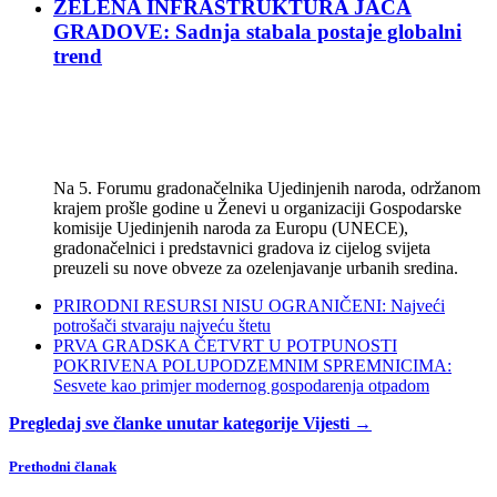
ZELENA INFRASTRUKTURA JAČA
GRADOVE: Sadnja stabala postaje globalni
trend
Na 5. Forumu gradonačelnika Ujedinjenih naroda, održanom
krajem prošle godine u Ženevi u organizaciji Gospodarske
komisije Ujedinjenih naroda za Europu (UNECE),
gradonačelnici i predstavnici gradova iz cijelog svijeta
preuzeli su nove obveze za ozelenjavanje urbanih sredina.
PRIRODNI RESURSI NISU OGRANIČENI: Najveći
potrošači stvaraju najveću štetu
PRVA GRADSKA ČETVRT U POTPUNOSTI
POKRIVENA POLUPODZEMNIM SPREMNICIMA:
Sesvete kao primjer modernog gospodarenja otpadom
Pregledaj sve članke unutar kategorije Vijesti →
Prethodni članak