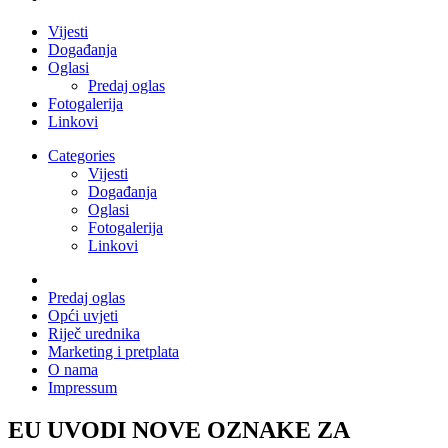
Vijesti
Događanja
Oglasi
Predaj oglas
Fotogalerija
Linkovi
Categories
Vijesti
Događanja
Oglasi
Fotogalerija
Linkovi
Predaj oglas
Opći uvjeti
Riječ urednika
Marketing i pretplata
O nama
Impressum
EU UVODI NOVE OZNAKE ZA