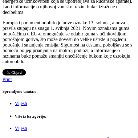
energetske učinkovitosti koja se upotrebljava za kućanske aparate),
kao i informacije o njihovoj vanjskoj razini buke, izražene u
decibelima.
Europski parlament odobrio je nove oznake 13. svibnja, a nova
pravila stupaju na snagu 1. svibnja 2021. Novim oznakama guma
potrošačima u EU-u omogućuje se odabir guma s učinkovitijom
potrošnjom goriva, što može dovesti do velike uštede u pogledu
potrošnje i smanjenja emisija. Sigurnost na cestama poboljšava se s
pomoću boljeg prianjanja na mokroj podlozi, a informacije o
razinama buke pomažu smanjiti onečišćenje bukom koje uzrokuju
automobili.
Print
Spremljeno unutar:
Vijesti
Više iz kategorije:
Vijesti