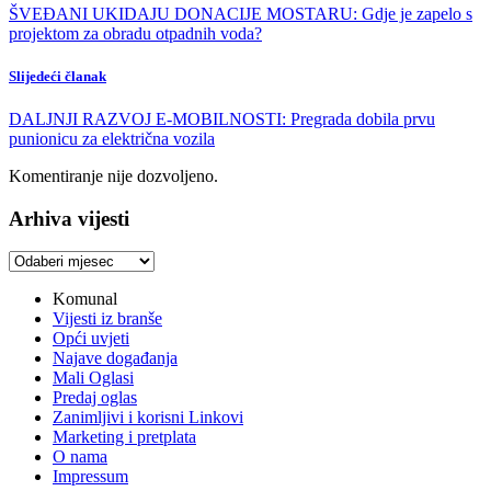
ŠVEĐANI UKIDAJU DONACIJE MOSTARU: Gdje je zapelo s
projektom za obradu otpadnih voda?
Slijedeći članak
DALJNJI RAZVOJ E-MOBILNOSTI: Pregrada dobila prvu
punionicu za električna vozila
Komentiranje nije dozvoljeno.
Arhiva vijesti
Arhiva
vijesti
Komunal
Vijesti iz branše
Opći uvjeti
Najave događanja
Mali Oglasi
Predaj oglas
Zanimljivi i korisni Linkovi
Marketing i pretplata
O nama
Impressum