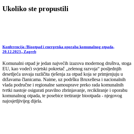
Ukoliko ste propustili
Konferencija /Biootpad i energetska oporaba komunalnog otpada,
20.12.2023., Zagreb
Komunalni otpad je jedan najvećih izazova modernog društva, stoga
EU, kao vodeći svjetski pokretač „zelenog razvoja“ posljednjih
desetljeća usvaja različita rješenja za otpad koja se primjenjuju u
državama članicama. Naime, uz podršku Bruxellesa i nacionalnih
vlada područne i regionalne samouprave preko rada komunalnih
tvrtki nastoje osigurati pravilno zbrinjavanje, recikliranje i oporabu
komunalnog otpada, te posebice tretiranje biootpada - njegovog
najosjetljivijeg dijela.