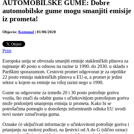
AUTOMOBILSKE GUME: Dobre
automobilske gume mogu smanjiti emisije
iz prometa!
Objavio:
Komunal
|
01/06/2020
Print
Europska unija se obvezala smanjiti emisije stakleničkih plinova za
najmanje 40 posto u odnosu na razine iz 1990. do 2030. u skladu s
Pariškim sporazumom. Cestovni promet odgovoran je za otprilike
22 posto emisija stakleničkih plinova u EU-u, a promet je jedini
sektor u kojem su emisije na višoj razini nego u 1990.
Gume su odgovorne za između 20 i 30 posto potrošnje goriva
vozila, što znači da odabir guma s učinkovitijom potrošnjom goriva
može pridonijeti smanjenju emisija iz prometa. Kako bi se
potrošačima pomoglo u donošenju informiranih odluka EU uvodi
novi sustav označivanja guma.
Oznake će uključivati informacije o učinkovitosti potrošnje goriva i
prianjanju na mokroj podlozi, na ljestvici od A do G (slično oznaci