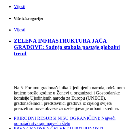
Vijesti
Više iz kategorije:
Vijesti
ZELENA INFRASTRUKTURA JAČA
GRADOVE: Sadnja stabala postaje globalni
trend
Na 5. Forumu gradonačelnika Ujedinjenih naroda, održanom
krajem prošle godine u Ženevi u organizaciji Gospodarske
komisije Ujedinjenih naroda za Europu (UNECE),
gradonačelnici i predstavnici gradova iz cijelog svijeta
preuzeli su nove obveze za ozelenjavanje urbanih sredina.
PRIRODNI RESURSI NISU OGRANIČENI: Najveći
potrošači stvaraju najveću štetu
PRVA GRADSKA ČETVRT U POTPUNOSTI