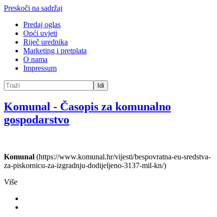
Preskoči na sadržaj
Predaj oglas
Opći uvjeti
Riječ urednika
Marketing i pretplata
O nama
Impressum
Idi
Komunal
-
Časopis za komunalno
gospodarstvo
Komunal
(https://www.komunal.hr/vijesti/bespovratna-eu-sredstva-
za-piskornicu-za-izgradnju-dodijeljeno-3137-mil-kn/)
Više