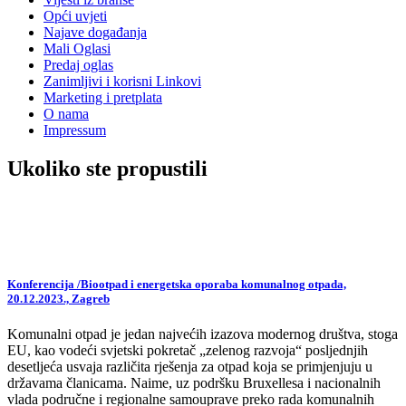
Opći uvjeti
Najave događanja
Mali Oglasi
Predaj oglas
Zanimljivi i korisni Linkovi
Marketing i pretplata
O nama
Impressum
Ukoliko ste propustili
Konferencija /Biootpad i energetska oporaba komunalnog otpada,
20.12.2023., Zagreb
Komunalni otpad je jedan najvećih izazova modernog društva, stoga
EU, kao vodeći svjetski pokretač „zelenog razvoja“ posljednjih
desetljeća usvaja različita rješenja za otpad koja se primjenjuju u
državama članicama. Naime, uz podršku Bruxellesa i nacionalnih
vlada područne i regionalne samouprave preko rada komunalnih