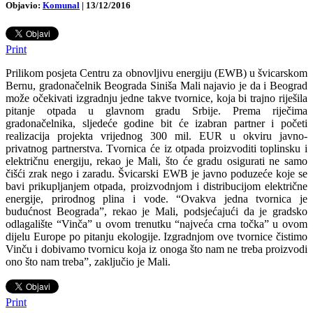
Objavio:
Komunal
|
13/12/2016
Print
Prilikom posjeta Centru za obnovljivu energiju (EWB) u švicarskom
Bernu, gradonačelnik Beograda Siniša Mali najavio je da i Beograd
može očekivati izgradnju jedne takve tvornice, koja bi trajno riješila
pitanje otpada u glavnom gradu Srbije. Prema riječima
gradonačelnika, sljedeće godine bit će izabran partner i početi
realizacija projekta vrijednog 300 mil. EUR u okviru javno-
privatnog partnerstva. Tvornica će iz otpada proizvoditi toplinsku i
električnu energiju, rekao je Mali, što će gradu osigurati ne samo
čišći zrak nego i zaradu. Švicarski EWB je javno poduzeće koje se
bavi prikupljanjem otpada, proizvodnjom i distribucijom električne
energije, prirodnog plina i vode. “Ovakva jedna tvornica je
budućnost Beograda”, rekao je Mali, podsjećajući da je gradsko
odlagalište “Vinča” u ovom trenutku “najveća crna točka” u ovom
dijelu Europe po pitanju ekologije. Izgradnjom ove tvornice čistimo
Vinču i dobivamo tvornicu koja iz onoga što nam ne treba proizvodi
ono što nam treba”, zaključio je Mali.
Print