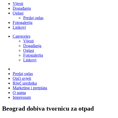
Vijesti
Događanja
Oglasi
Predaj oglas
Fotogalerija
Linkovi
Categories
Vijesti
Događanja
Oglasi
Fotogalerija
Linkovi
Predaj oglas
Opći uvjeti
Riječ urednika
Marketing i pretplata
O nama
Impressum
Beograd dobiva tvornicu za otpad