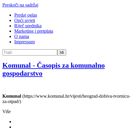
Preskoči na sadržaj
Predaj oglas
Opći uvjeti
Riječ urednika
Marketing i pretplata
O nama
Impressum
Idi
Komunal
-
Časopis za komunalno
gospodarstvo
Komunal
(https://www.komunal.hr/vijesti/beograd-dobiva-tvornicu-
za-otpad/)
Više