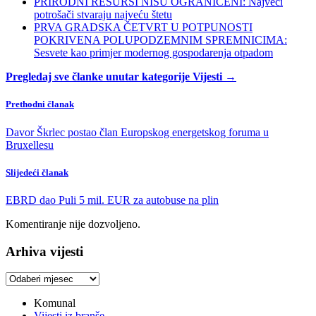
PRIRODNI RESURSI NISU OGRANIČENI: Najveći
potrošači stvaraju najveću štetu
PRVA GRADSKA ČETVRT U POTPUNOSTI
POKRIVENA POLUPODZEMNIM SPREMNICIMA:
Sesvete kao primjer modernog gospodarenja otpadom
Pregledaj sve članke unutar kategorije Vijesti →
Prethodni članak
Davor Škrlec postao član Europskog energetskog foruma u
Bruxellesu
Slijedeći članak
EBRD dao Puli 5 mil. EUR za autobuse na plin
Komentiranje nije dozvoljeno.
Arhiva vijesti
Arhiva
vijesti
Komunal
Vijesti iz branše