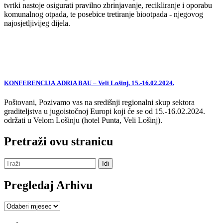
tvrtki nastoje osigurati pravilno zbrinjavanje, recikliranje i oporabu
komunalnog otpada, te posebice tretiranje biootpada - njegovog
najosjetljivijeg dijela.
KONFERENCIJA ADRIA BAU – Veli Lošinj, 15.-16.02.2024.
Poštovani, Pozivamo vas na središnji regionalni skup sektora
graditeljstva u jugoistočnoj Europi koji će se od 15.-16.02.2024.
održati u Velom Lošinju (hotel Punta, Veli Lošinj).
Pretraži ovu stranicu
Pregledaj Arhivu
Pregledaj
Arhivu