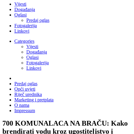
Vijesti
Događanja
Oglasi
Predaj oglas
Fotogalerija
Linkovi
Categories
Vijesti
Događanja
Oglasi
Fotogalerija
Linkovi
Predaj oglas
Opći uvjeti
Riječ urednika
Marketing i pretplata
O nama
Impressum
700 KOMUNALACA NA BRAČU: Kako
brendirati vodu kroz ugostiteljstvo i