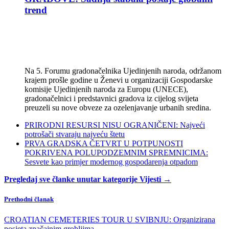
trend
Na 5. Forumu gradonačelnika Ujedinjenih naroda, održanom
krajem prošle godine u Ženevi u organizaciji Gospodarske
komisije Ujedinjenih naroda za Europu (UNECE),
gradonačelnici i predstavnici gradova iz cijelog svijeta
preuzeli su nove obveze za ozelenjavanje urbanih sredina.
PRIRODNI RESURSI NISU OGRANIČENI: Najveći
potrošači stvaraju najveću štetu
PRVA GRADSKA ČETVRT U POTPUNOSTI
POKRIVENA POLUPODZEMNIM SPREMNICIMA:
Sesvete kao primjer modernog gospodarenja otpadom
Pregledaj sve članke unutar kategorije Vijesti →
Prethodni članak
CROATIAN CEMETERIES TOUR U SVIBNJU: Organizirana
posjeta značajnim grobljima