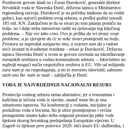
Pozdravne govore imali su i Zoran Đuroković, generalni direktor
Hrvatskih voda te Slavenka Đurić, državna tajnica u Ministarstvu
regionalnog razvoja. Đuroković je na početku istaknuo da su vodni
gubici, kao najveći problem ovog sektora, u prošloj godini iznosili
185 mil. KN. Zaključeno je da se stvari po tom pitanju pomiču na
bolje, no i dalje treba intenzivno raditi na rješavanju tog ključnog
problema. –
Nije sve tako crno. Ovo je prilika da svi izraze svoje
probleme, a ja vjerujem da će se neke stvari promijeniti na bolje.
Prostora za napredak zasigurno ima, a uvjeren sam da s radom
neće izostati ni kvalitetan rezultata
– rekao je Đuroković. Državna
tajnica Slavenka Đurić u svom se govoru osvrnula na iskorištavanje
europskih sredstava u vodno-komunalnom sektoru. –
Iskoristimo na
najbolji mogući način raspoloživa sredstva iz EU. Više od milijardu
eura nam je na raspolaganju, a mi to moramo iskoristiti, odnosno
uzeti ono što nam se nudi
– zaključila je Đurić.
VODA JE NAJVRIJEDNIJI NACIONALNI RESURS
Promocija vodnog sektora nema altarnative, jer u resoranima i
kafićima je isčezla voda iz slavine, unatoč tome što je ona
zdrastveno ispravna. Na konferenciji o vodama, inicijalno je
poslužena voda u bocama, što je ubzo promijenjeno i većina
protagonista smatra kako treba osigurati promociju pitke vode
tijekom skorog hrvatskog predsjedanja Europskim vijećem. U
Zagreb će tijekom prve polovice 2020. stići tisuće EU službenika, i