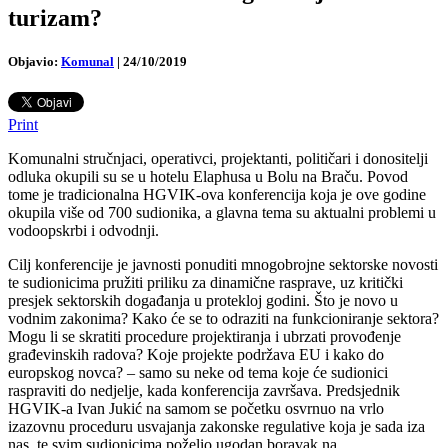
turizam?
Objavio:
Komunal
|
24/10/2019
Print
Komunalni stručnjaci, operativci, projektanti, političari i donositelji
odluka okupili su se u hotelu Elaphusa u Bolu na Braču. Povod
tome je tradicionalna HGVIK-ova konferencija koja je ove godine
okupila više od 700 sudionika, a glavna tema su aktualni problemi u
vodoopskrbi i odvodnji.
Cilj konferencije je javnosti ponuditi mnogobrojne sektorske novosti
te sudionicima pružiti priliku za dinamične rasprave, uz kritički
presjek sektorskih događanja u protekloj godini. Što je novo u
vodnim zakonima? Kako će se to odraziti na funkcioniranje sektora?
Mogu li se skratiti procedure projektiranja i ubrzati provođenje
građevinskih radova? Koje projekte podržava EU i kako do
europskog novca? – samo su neke od tema koje će sudionici
raspraviti do nedjelje, kada konferencija završava. Predsjednik
HGVIK-a Ivan Jukić na samom se početku osvrnuo na vrlo
izazovnu proceduru usvajanja zakonske regulative koja je sada iza
nas, te svim sudionicima poželio ugodan boravak na