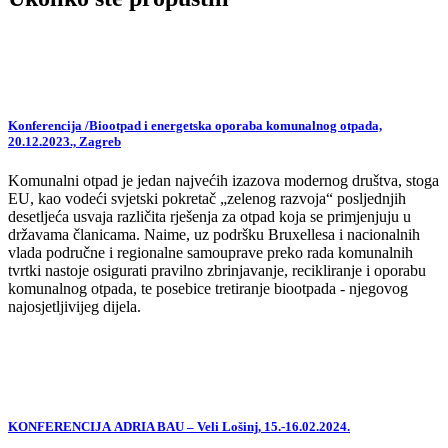
Konferencija /Biootpad i energetska oporaba komunalnog otpada,
20.12.2023., Zagreb
Komunalni otpad je jedan najvećih izazova modernog društva, stoga
EU, kao vodeći svjetski pokretač „zelenog razvoja“ posljednjih
desetljeća usvaja različita rješenja za otpad koja se primjenjuju u
državama članicama. Naime, uz podršku Bruxellesa i nacionalnih
vlada područne i regionalne samouprave preko rada komunalnih
tvrtki nastoje osigurati pravilno zbrinjavanje, recikliranje i oporabu
komunalnog otpada, te posebice tretiranje biootpada - njegovog
najosjetljivijeg dijela.
KONFERENCIJA ADRIA BAU – Veli Lošinj, 15.-16.02.2024.