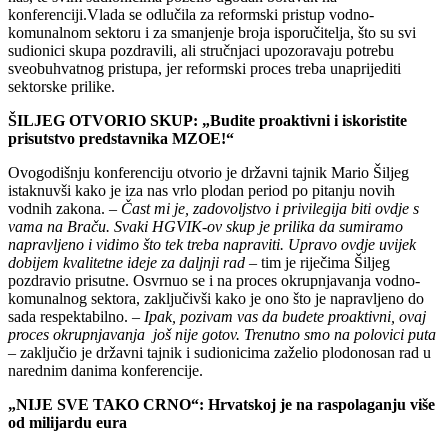
konferenciji.Vlada se odlučila za reformski pristup vodno-
komunalnom sektoru i za smanjenje broja isporučitelja, što su svi
sudionici skupa pozdravili, ali stručnjaci upozoravaju potrebu
sveobuhvatnog pristupa, jer reformski proces treba unaprijediti
sektorske prilike.
ŠILJEG OTVORIO SKUP: „Budite p
roaktivni i iskoristite
prisutstvo predstavnika MZOE!“
Ovogodišnju konferenciju otvorio je državni tajnik Mario Šiljeg
istaknuvši kako je iza nas vrlo plodan period po pitanju novih
vodnih zakona. –
Čast mi je, zadovoljstvo i privilegija biti ovdje s
vama na Braču. Svaki HGVIK-ov skup je prilika da sumiramo
napravljeno i vidimo što tek treba napraviti. Upravo ovdje uvijek
dobijem kvalitetne ideje za daljnji rad
– tim je riječima Šiljeg
pozdravio prisutne. Osvrnuo se i na proces okrupnjavanja vodno-
komunalnog sektora, zaključivši kako je ono što je napravljeno do
sada respektabilno. –
Ipak, pozivam vas da budete proaktivni, ovaj
proces okrupnjavanja još nije gotov. Trenutno smo na polovici puta
– zaključio je državni tajnik i sudionicima zaželio plodonosan rad u
narednim danima konferencije.
„NIJE SVE TAKO CRNO“: Hrvatsk
oj je na raspolaganju više
od milijardu eura