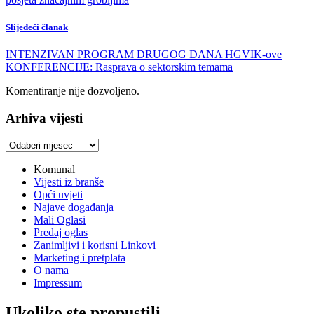
Slijedeći članak
INTENZIVAN PROGRAM DRUGOG DANA HGVIK-ove
KONFERENCIJE: Rasprava o sektorskim temama
Komentiranje nije dozvoljeno.
Arhiva vijesti
Arhiva
vijesti
Komunal
Vijesti iz branše
Opći uvjeti
Najave događanja
Mali Oglasi
Predaj oglas
Zanimljivi i korisni Linkovi
Marketing i pretplata
O nama
Impressum
Ukoliko ste propustili