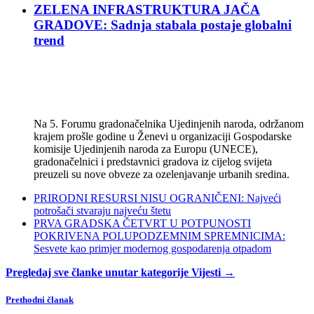
ZELENA INFRASTRUKTURA JAČA
GRADOVE: Sadnja stabala postaje globalni
trend
Na 5. Forumu gradonačelnika Ujedinjenih naroda, održanom
krajem prošle godine u Ženevi u organizaciji Gospodarske
komisije Ujedinjenih naroda za Europu (UNECE),
gradonačelnici i predstavnici gradova iz cijelog svijeta
preuzeli su nove obveze za ozelenjavanje urbanih sredina.
PRIRODNI RESURSI NISU OGRANIČENI: Najveći
potrošači stvaraju najveću štetu
PRVA GRADSKA ČETVRT U POTPUNOSTI
POKRIVENA POLUPODZEMNIM SPREMNICIMA:
Sesvete kao primjer modernog gospodarenja otpadom
Pregledaj sve članke unutar kategorije Vijesti →
Prethodni članak