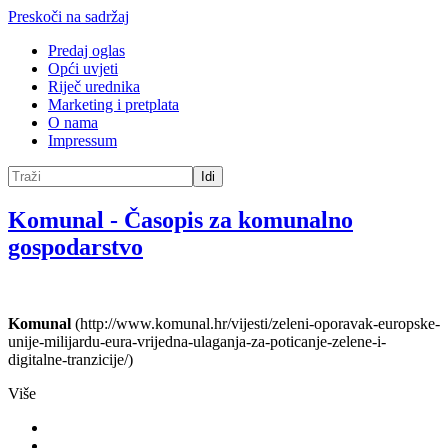
Preskoči na sadržaj
Predaj oglas
Opći uvjeti
Riječ urednika
Marketing i pretplata
O nama
Impressum
Idi
Komunal
-
Časopis za komunalno
gospodarstvo
Komunal
(http://www.komunal.hr/vijesti/zeleni-oporavak-europske-
unije-milijardu-eura-vrijedna-ulaganja-za-poticanje-zelene-i-
digitalne-tranzicije/)
Više