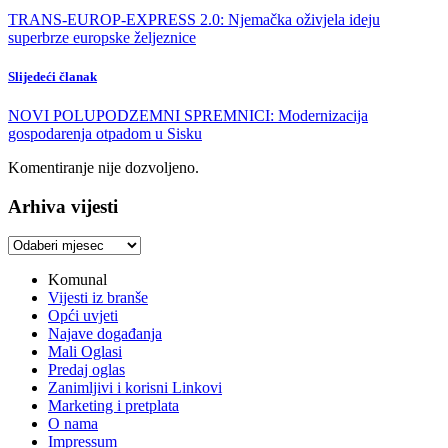
TRANS-EUROP-EXPRESS 2.0: Njemačka oživjela ideju
superbrze europske željeznice
Slijedeći članak
NOVI POLUPODZEMNI SPREMNICI: Modernizacija
gospodarenja otpadom u Sisku
Komentiranje nije dozvoljeno.
Arhiva vijesti
Arhiva
vijesti
Komunal
Vijesti iz branše
Opći uvjeti
Najave događanja
Mali Oglasi
Predaj oglas
Zanimljivi i korisni Linkovi
Marketing i pretplata
O nama
Impressum