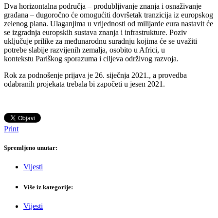
Dva horizontalna područja – produbljivanje znanja i osnaživanje
građana – dugoročno će omogućiti dovršetak tranzicija iz europskog
zelenog plana. Ulaganjima u vrijednosti od milijarde eura nastavit će
se izgradnja europskih sustava znanja i infrastrukture. Poziv
uključuje prilike za međunarodnu suradnju kojima će se uvažiti
potrebe slabije razvijenih zemalja, osobito u Africi, u
kontekstu Pariškog sporazuma i ciljeva održivog razvoja.
Rok za podnošenje prijava je 26. siječnja 2021., a provedba
odabranih projekata trebala bi započeti u jesen 2021.
Print
Spremljeno unutar:
Vijesti
Više iz kategorije:
Vijesti