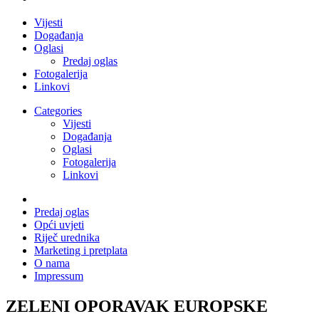
Vijesti
Događanja
Oglasi
Predaj oglas
Fotogalerija
Linkovi
Categories
Vijesti
Događanja
Oglasi
Fotogalerija
Linkovi
Predaj oglas
Opći uvjeti
Riječ urednika
Marketing i pretplata
O nama
Impressum
ZELENI OPORAVAK EUROPSKE