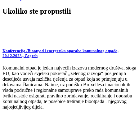
Ukoliko ste propustili
Konferencija /Biootpad i energetska oporaba komunalnog otpada,
20.12.2023., Zagreb
Komunalni otpad je jedan najvećih izazova modernog društva, stoga
EU, kao vodeći svjetski pokretač „zelenog razvoja“ posljednjih
desetljeća usvaja različita rješenja za otpad koja se primjenjuju u
državama članicama. Naime, uz podršku Bruxellesa i nacionalnih
vlada područne i regionalne samouprave preko rada komunalnih
tvrtki nastoje osigurati pravilno zbrinjavanje, recikliranje i oporabu
komunalnog otpada, te posebice tretiranje biootpada - njegovog
najosjetljivijeg dijela.