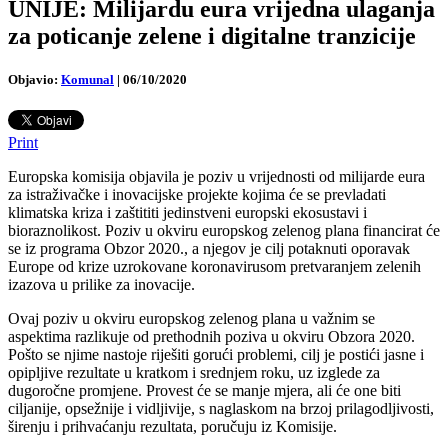
UNIJE: Milijardu eura vrijedna ulaganja
za poticanje zelene i digitalne tranzicije
Objavio:
Komunal
|
06/10/2020
Print
Europska komisija objavila je poziv u vrijednosti od milijarde eura
za istraživačke i inovacijske projekte kojima će se prevladati
klimatska kriza i zaštititi jedinstveni europski ekosustavi i
bioraznolikost. Poziv u okviru europskog zelenog plana financirat će
se iz programa Obzor 2020., a njegov je cilj potaknuti oporavak
Europe od krize uzrokovane koronavirusom pretvaranjem zelenih
izazova u prilike za inovacije.
Ovaj poziv u okviru europskog zelenog plana u važnim se
aspektima razlikuje od prethodnih poziva u okviru Obzora 2020.
Pošto se njime nastoje riješiti gorući problemi, cilj je postići jasne i
opipljive rezultate u kratkom i srednjem roku, uz izglede za
dugoročne promjene. Provest će se manje mjera, ali će one biti
ciljanije, opsežnije i vidljivije, s naglaskom na brzoj prilagodljivosti,
širenju i prihvaćanju rezultata, poručuju iz Komisije.