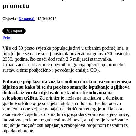
prometu
Objavio:
Komunal
|
18/04/2019
Print
Više od 50 posto svjetske populacije živi u urbanim područjima, a
procjenjuje se da će se taj postotak povećati na gotovo 70 posto do
2050. godine, što znači dodatnih 2,5 milijardi stanovnika.
Urbanizacija i povećanje dnevnih migracija opterećuje prometni
sustav, a time posljedično i povećanje emisija CO
.
2
Poticanje prijelaza na vozila s nultom i niskom razinom emisija
ključna su kako bi se dugoročno smanjilo ispuštanje ugljikova
dioksida iz vozila i djelovalo u skladu s trendovima na
svjetskom tržištu.
Za primjer je nedavna inicijativa u danskom
gradu Roskilde gdje se cijela autobusna flota na fosilna goriva
zamijenila one koji se napajaju električnom energijom. Danska
akademska zajednica u suradnji s gospodarstvom osmišljava nove,
inovativne, zelene mogućnosti mobilnosti, a najnovije istraživanje
uključuje mogućnosti napajanja zrakoplova bioplinom nastalim iz
otpada od hrane.