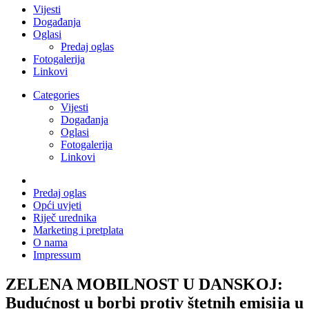
Vijesti
Događanja
Oglasi
Predaj oglas
Fotogalerija
Linkovi
Categories
Vijesti
Događanja
Oglasi
Fotogalerija
Linkovi
Predaj oglas
Opći uvjeti
Riječ urednika
Marketing i pretplata
O nama
Impressum
ZELENA MOBILNOST U DANSKOJ:
Budućnost u borbi protiv štetnih emisija u