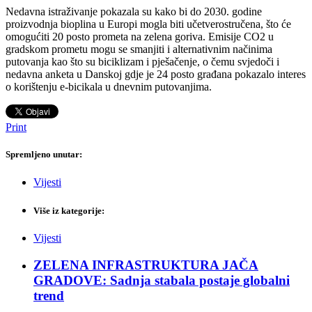
Nedavna istraživanje pokazala su kako bi do 2030. godine
proizvodnja bioplina u Europi mogla biti učetverostručena, što će
omogućiti 20 posto prometa na zelena goriva.
Emisije CO2 u
gradskom prometu mogu se smanjiti i alternativnim načinima
putovanja kao što su biciklizam i pješačenje, o čemu svjedoči i
nedavna anketa u Danskoj gdje je 24 posto građana pokazalo interes
o korištenju e-bicikala u dnevnim putovanjima.
Print
Spremljeno unutar:
Vijesti
Više iz kategorije:
Vijesti
ZELENA INFRASTRUKTURA JAČA
GRADOVE: Sadnja stabala postaje globalni
trend