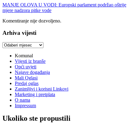
MANJE OLOVA U VODI: Europski parlament podržao oštrije
mjere nadzora pitke vode
Komentiranje nije dozvoljeno.
Arhiva vijesti
Arhiva
vijesti
Komunal
Vijesti iz branše
Opći uvjeti
Najave događanja
Mali Oglasi
Predaj oglas
Zanimljivi i korisni Linkovi
Marketing i pretplata
O nama
Impressum
Ukoliko ste propustili