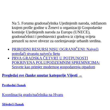
Na 5. Forumu gradonačelnika Ujedinjenih naroda, održanom
krajem prošle godine u Ženevi u organizaciji Gospodarske
komisije Ujedinjenih naroda za Europu (UNECE),
gradonačelnici i predstavnici gradova iz cijelog svijeta
preuzeli su nove obveze za ozelenjavanje urbanih sredina.
PRIRODNI RESURSI NISU OGRANIČENI: Najveći
potrošači stvaraju najveću štetu
PRVA GRADSKA ČETVRT U POTPUNOSTI
POKRIVENA POLUPODZEMNIM SPREMNICIMA:
Sesvete kao primjer modernog gospodarenja otpadom
Pregledaj sve članke unutar kategorije Vijesti →
Prethodni članak
Koordinacija grado/načelnika na Hvaru
Slijedeći članak