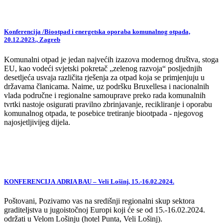
Konferencija /Biootpad i energetska oporaba komunalnog otpada,
20.12.2023., Zagreb
Komunalni otpad je jedan najvećih izazova modernog društva, stoga
EU, kao vodeći svjetski pokretač „zelenog razvoja“ posljednjih
desetljeća usvaja različita rješenja za otpad koja se primjenjuju u
državama članicama. Naime, uz podršku Bruxellesa i nacionalnih
vlada područne i regionalne samouprave preko rada komunalnih
tvrtki nastoje osigurati pravilno zbrinjavanje, recikliranje i oporabu
komunalnog otpada, te posebice tretiranje biootpada - njegovog
najosjetljivijeg dijela.
KONFERENCIJA ADRIA BAU – Veli Lošinj, 15.-16.02.2024.
Poštovani, Pozivamo vas na središnji regionalni skup sektora
graditeljstva u jugoistočnoj Europi koji će se od 15.-16.02.2024.
održati u Velom Lošinju (hotel Punta, Veli Lošinj).