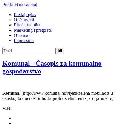
Preskoči na sadržaj
Predaj oglas
Opći uvjeti
Riječ urednika
Marketing i pretplata
O nama
Impressum
Idi
Komunal
-
Časopis za komunalno
gospodarstvo
Komunal
(http://www.komunal.hr/vijesti/zelena-mobilnost-u-
danskoj-buducnost-u-borbi-protiv-stetnih-emisija-u-prometu/)
Više