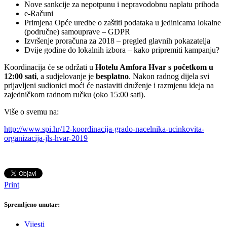
Nove sankcije za nepotpunu i nepravodobnu naplatu prihoda
e-Računi
Primjena Opće uredbe o zaštiti podataka u jedinicama lokalne
(područne) samouprave – GDPR
Izvršenje proračuna za 2018 – pregled glavnih pokazatelja
Dvije godine do lokalnih izbora – kako pripremiti kampanju?
Koordinacija će se održati u
Hotelu Amfora Hvar s početkom u
12:00 sati
, a sudjelovanje je
besplatno
. Nakon radnog dijela svi
prijavljeni sudionici moći će nastaviti druženje i razmjenu ideja na
zajedničkom radnom ručku (oko 15:00 sati).
Više o svemu na:
http://www.spi.hr/12-koordinacija-grado-nacelnika-ucinkovita-
organizacija-jls-hvar-2019
Print
Spremljeno unutar:
Vijesti