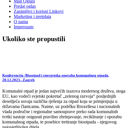
Mali Oglasi
Predaj oglas
Zanimljivi i korisni Linkovi
Marketing i pretplata
O nama
Impressum
Ukoliko ste propustili
Konferencija /Biootpad i energetska oporaba komunalnog otpada,
20.12.2023., Zagreb
Komunalni otpad je jedan najvećih izazova modernog društva, stoga
EU, kao vodeći svjetski pokretač „zelenog razvoja“ posljednjih
desetljeća usvaja različita rješenja za otpad koja se primjenjuju u
državama članicama. Naime, uz podršku Bruxellesa i nacionalnih
vlada područne i regionalne samouprave preko rada komunalnih
tvrtki nastoje osigurati pravilno zbrinjavanje, recikliranje i oporabu
komunalnog otpada, te posebice tretiranje biootpada - njegovog
najosjetljivijeg dijela.