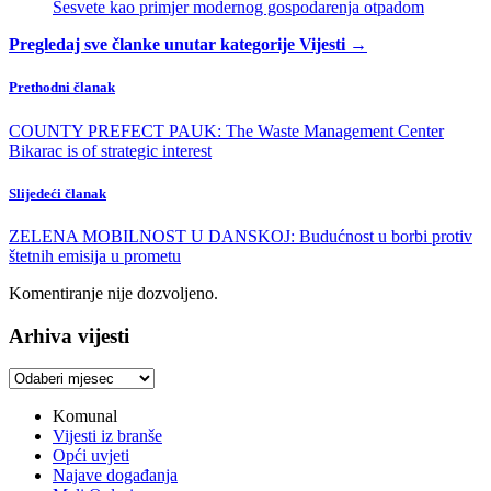
Sesvete kao primjer modernog gospodarenja otpadom
Pregledaj sve članke unutar kategorije Vijesti →
Prethodni članak
COUNTY PREFECT PAUK: The Waste Management Center
Bikarac is of strategic interest
Slijedeći članak
ZELENA MOBILNOST U DANSKOJ: Budućnost u borbi protiv
štetnih emisija u prometu
Komentiranje nije dozvoljeno.
Arhiva vijesti
Arhiva
vijesti
Komunal
Vijesti iz branše
Opći uvjeti
Najave događanja