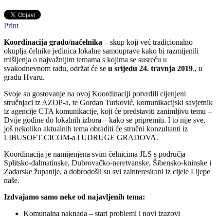
Print
Koordinacija grado/načelnika
– skup koji već tradicionalno
okuplja čelnike jedinica lokalne samouprave kako bi razmijenili
mišljenja o najvažnijim temama s kojima se susreću u
svakodnevnom radu, održat će se
u srijedu
24. travnja 2019
., u
gradu Hvaru.
Svoje su gostovanje na ovoj Koordinaciji potvrdili cijenjeni
stručnjaci iz AZOP-a,
te Gordan Turković, komunikacijski savjetnik
iz agencije CTA komunikacije, koji će predstaviti zanimljivu temu –
Dvije godine do lokalnih izbora – kako se pripremiti. I to nije sve,
još nekoliko aktualnih tema obraditi će stručni konzultanti iz
LIBUSOFT CICOM-a i UDRUGE GRADOVA.
Koordinacija je namijenjena svim čelnicima JLS s područja
Splitsko-dalmatinske, Dubrovačko-neretvanske, Šibensko-kninske i
Zadarske županije, a dobrodošli su svi zainteresirani iz cijele Lijepe
naše.
Izdvajamo samo neke od najavljenih tema:
Komunalna naknada – stari problemi i novi izazovi