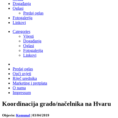
Događanja
Oglasi
Predaj oglas
Fotogalerija
Linkovi
Categories
Vijesti
Događanja
Oglasi
Fotogalerija
Linkovi
Predaj oglas
Opći uvjeti
Riječ urednika
Marketing i pretplata
O nama
Impressum
Koordinacija grado/načelnika na Hvaru
Objavio:
Komunal
|
03/04/2019