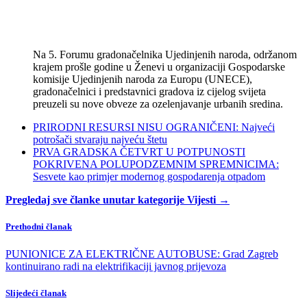
Na 5. Forumu gradonačelnika Ujedinjenih naroda, održanom
krajem prošle godine u Ženevi u organizaciji Gospodarske
komisije Ujedinjenih naroda za Europu (UNECE),
gradonačelnici i predstavnici gradova iz cijelog svijeta
preuzeli su nove obveze za ozelenjavanje urbanih sredina.
PRIRODNI RESURSI NISU OGRANIČENI: Najveći
potrošači stvaraju najveću štetu
PRVA GRADSKA ČETVRT U POTPUNOSTI
POKRIVENA POLUPODZEMNIM SPREMNICIMA:
Sesvete kao primjer modernog gospodarenja otpadom
Pregledaj sve članke unutar kategorije Vijesti →
Prethodni članak
PUNIONICE ZA ELEKTRIČNE AUTOBUSE: Grad Zagreb
kontinuirano radi na elektrifikaciji javnog prijevoza
Slijedeći članak