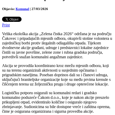
Objavio:
Komunal
|
27/03/2026
Print
Velika ekološka akcija „Zelena čistka 2026“ održana je na području
Čakovec i pripadajućih mjesnih odbora, okupivši stotine volontera u
zajedničkoj borbi protiv ilegalnih odlagališta otpada. Tijekom
dvodnevne akcije građani, udruge i predstavnici lokalne zajednice
čistili su javne površine, zelene zone i rubna gradska područja,
potvrdivši snažan komunalni angažman zajednice.
Akcija se provodila koordinirano kroz mrežu mjesnih odbora, koji
su na terenu organizirali aktivnosti u susjednim općinama i
prigradskim naseljima. Poseban doprinos dali su i članovi udruga,
uključujući braniteljske organizacije koje su među prvima krenule s
čišćenjem terena uz željezničku prugu i druge opterećene lokacije.
Logističku potporu osigurali su komunalni redari i gradsko
komunalno poduzeće Čakom d.o.o., koje je nakon akcije preuzelo
prikupljeni otpad, evidentiralo količine i osiguralo njegovo
zbrinjavanje. Sudionicima su bile dostupne vreće i zaštitna oprema,
čime je osigurana organizirana i sigurna provedba akcije.