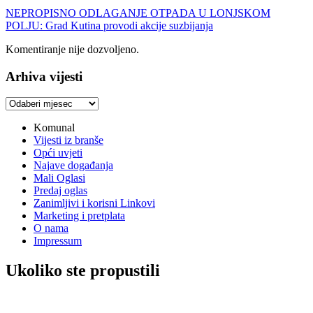
NEPROPISNO ODLAGANJE OTPADA U LONJSKOM
POLJU: Grad Kutina provodi akcije suzbijanja
Komentiranje nije dozvoljeno.
Arhiva vijesti
Arhiva
vijesti
Komunal
Vijesti iz branše
Opći uvjeti
Najave događanja
Mali Oglasi
Predaj oglas
Zanimljivi i korisni Linkovi
Marketing i pretplata
O nama
Impressum
Ukoliko ste propustili