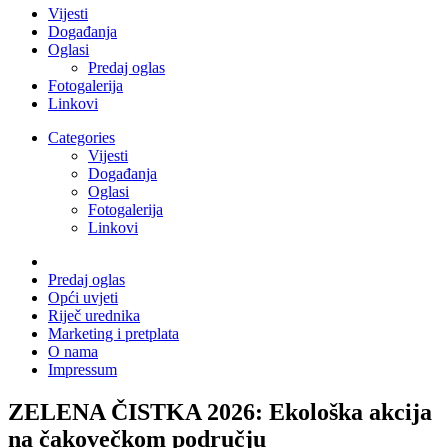
Vijesti
Događanja
Oglasi
Predaj oglas
Fotogalerija
Linkovi
Categories
Vijesti
Događanja
Oglasi
Fotogalerija
Linkovi
Predaj oglas
Opći uvjeti
Riječ urednika
Marketing i pretplata
O nama
Impressum
ZELENA ČISTKA 2026: Ekološka akcija
na čakovečkom području