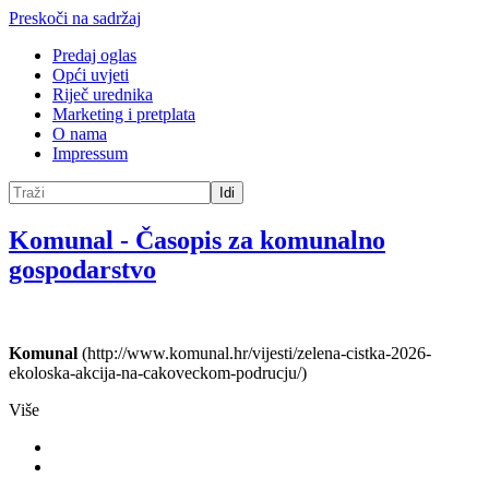
Preskoči na sadržaj
Predaj oglas
Opći uvjeti
Riječ urednika
Marketing i pretplata
O nama
Impressum
Idi
Komunal
-
Časopis za komunalno
gospodarstvo
Komunal
(http://www.komunal.hr/vijesti/zelena-cistka-2026-
ekoloska-akcija-na-cakoveckom-podrucju/)
Više