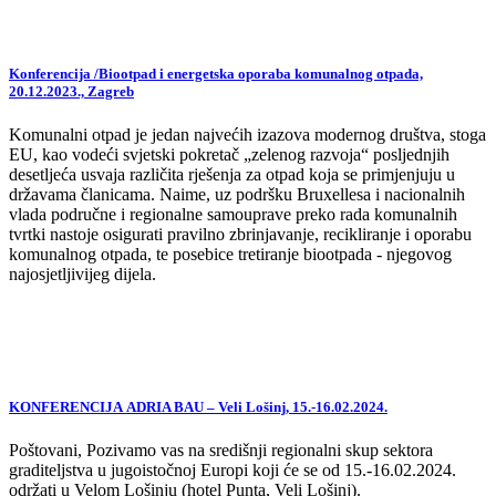
Konferencija /Biootpad i energetska oporaba komunalnog otpada,
20.12.2023., Zagreb
Komunalni otpad je jedan najvećih izazova modernog društva, stoga
EU, kao vodeći svjetski pokretač „zelenog razvoja“ posljednjih
desetljeća usvaja različita rješenja za otpad koja se primjenjuju u
državama članicama. Naime, uz podršku Bruxellesa i nacionalnih
vlada područne i regionalne samouprave preko rada komunalnih
tvrtki nastoje osigurati pravilno zbrinjavanje, recikliranje i oporabu
komunalnog otpada, te posebice tretiranje biootpada - njegovog
najosjetljivijeg dijela.
KONFERENCIJA ADRIA BAU – Veli Lošinj, 15.-16.02.2024.
Poštovani, Pozivamo vas na središnji regionalni skup sektora
graditeljstva u jugoistočnoj Europi koji će se od 15.-16.02.2024.
održati u Velom Lošinju (hotel Punta, Veli Lošinj).