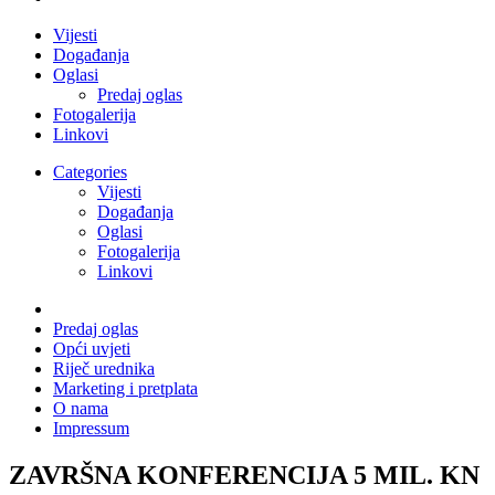
Vijesti
Događanja
Oglasi
Predaj oglas
Fotogalerija
Linkovi
Categories
Vijesti
Događanja
Oglasi
Fotogalerija
Linkovi
Predaj oglas
Opći uvjeti
Riječ urednika
Marketing i pretplata
O nama
Impressum
ZAVRŠNA KONFERENCIJA 5 MIL. KN