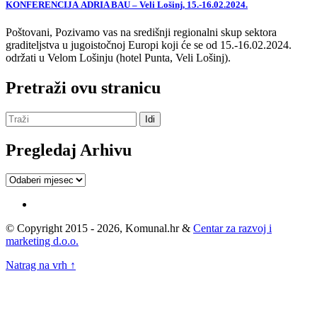
KONFERENCIJA ADRIA BAU – Veli Lošinj, 15.-16.02.2024.
Poštovani, Pozivamo vas na središnji regionalni skup sektora
graditeljstva u jugoistočnoj Europi koji će se od 15.-16.02.2024.
održati u Velom Lošinju (hotel Punta, Veli Lošinj).
Pretraži ovu stranicu
Pregledaj Arhivu
Pregledaj
Arhivu
© Copyright 2015 - 2026, Komunal.hr &
Centar za razvoj i
marketing d.o.o.
Natrag na vrh ↑