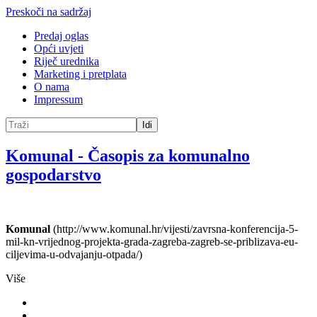
Preskoči na sadržaj
Predaj oglas
Opći uvjeti
Riječ urednika
Marketing i pretplata
O nama
Impressum
Idi
Komunal
-
Časopis za komunalno
gospodarstvo
Komunal
(http://www.komunal.hr/vijesti/zavrsna-konferencija-5-
mil-kn-vrijednog-projekta-grada-zagreba-zagreb-se-priblizava-eu-
ciljevima-u-odvajanju-otpada/)
Više