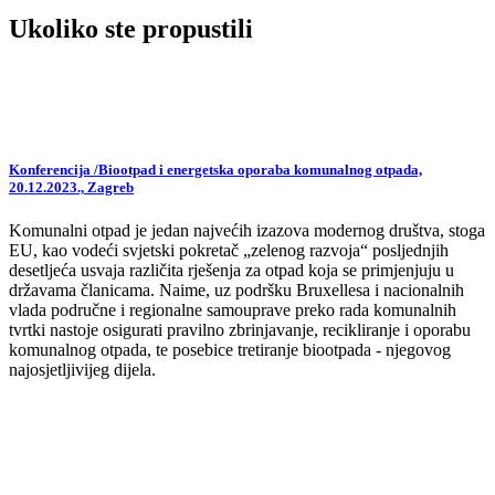
Ukoliko ste propustili
Konferencija /Biootpad i energetska oporaba komunalnog otpada,
20.12.2023., Zagreb
Komunalni otpad je jedan najvećih izazova modernog društva, stoga
EU, kao vodeći svjetski pokretač „zelenog razvoja“ posljednjih
desetljeća usvaja različita rješenja za otpad koja se primjenjuju u
državama članicama. Naime, uz podršku Bruxellesa i nacionalnih
vlada područne i regionalne samouprave preko rada komunalnih
tvrtki nastoje osigurati pravilno zbrinjavanje, recikliranje i oporabu
komunalnog otpada, te posebice tretiranje biootpada - njegovog
najosjetljivijeg dijela.