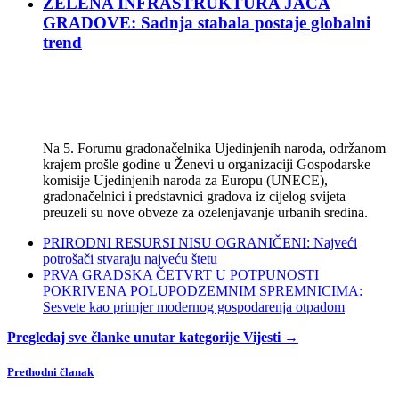
ZELENA INFRASTRUKTURA JAČA
GRADOVE: Sadnja stabala postaje globalni
trend
Na 5. Forumu gradonačelnika Ujedinjenih naroda, održanom
krajem prošle godine u Ženevi u organizaciji Gospodarske
komisije Ujedinjenih naroda za Europu (UNECE),
gradonačelnici i predstavnici gradova iz cijelog svijeta
preuzeli su nove obveze za ozelenjavanje urbanih sredina.
PRIRODNI RESURSI NISU OGRANIČENI: Najveći
potrošači stvaraju najveću štetu
PRVA GRADSKA ČETVRT U POTPUNOSTI
POKRIVENA POLUPODZEMNIM SPREMNICIMA:
Sesvete kao primjer modernog gospodarenja otpadom
Pregledaj sve članke unutar kategorije Vijesti →
Prethodni članak