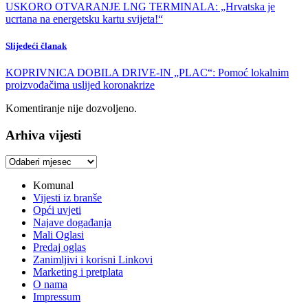
USKORO OTVARANJE LNG TERMINALA: „Hrvatska je
ucrtana na energetsku kartu svijeta!“
Slijedeći članak
KOPRIVNICA DOBILA DRIVE-IN „PLAC“: Pomoć lokalnim
proizvođačima uslijed koronakrize
Komentiranje nije dozvoljeno.
Arhiva vijesti
Arhiva
vijesti
Komunal
Vijesti iz branše
Opći uvjeti
Najave događanja
Mali Oglasi
Predaj oglas
Zanimljivi i korisni Linkovi
Marketing i pretplata
O nama
Impressum