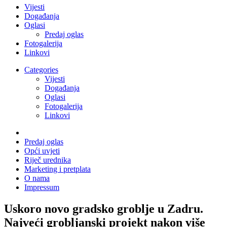
Vijesti
Događanja
Oglasi
Predaj oglas
Fotogalerija
Linkovi
Categories
Vijesti
Događanja
Oglasi
Fotogalerija
Linkovi
Predaj oglas
Opći uvjeti
Riječ urednika
Marketing i pretplata
O nama
Impressum
Uskoro novo gradsko groblje u Zadru.
Najveći grobljanski projekt nakon više