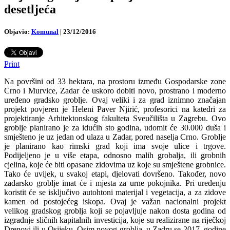
desetljeća
Objavio:
Komunal
|
23/12/2016
Print
Na površini od 33 hektara, na prostoru između Gospodarske zone
Crno i Murvice, Zadar će uskoro dobiti novo, prostrano i moderno
uređeno gradsko groblje. Ovaj veliki i za grad iznimno značajan
projekt povjeren je Heleni Paver Njirić, profesorici na katedri za
projektiranje Arhitektonskog fakulteta Sveučilišta u Zagrebu. Ovo
groblje planirano je za idućih sto godina, udomit će 30.000 duša i
smješteno je uz jedan od ulaza u Zadar, pored naselja Crno.
Groblje
je planirano kao rimski grad koji ima svoje ulice i trgove.
Podijeljeno je u više etapa, odnosno malih grobalja, ili grobnih
cjelina, koje će biti opasane zidovima uz koje su smještene grobnice.
Tako će uvijek, u svakoj etapi, djelovati dovršeno. Također, novo
zadarsko groblje imat će i mjesta za urne pokojnika. Pri uređenju
koristit će se isključivo autohtoni materijal i vegetacija, a za zidove
kamen od postojećeg iskopa. Ovaj je važan nacionalni projekt
velikog gradskog groblja koji se pojavljuje nakon dosta godina od
izgradnje sličnih kapitalnih investicija, koje su realizirane na riječkoj
Drenovi ili u Osijeku. Osim novog groblja, u Zadru se 2017. godine