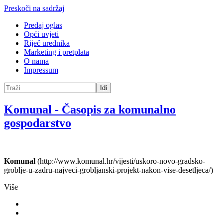
Preskoči na sadržaj
Predaj oglas
Opći uvjeti
Riječ urednika
Marketing i pretplata
O nama
Impressum
Idi
Komunal
-
Časopis za komunalno
gospodarstvo
Komunal
(http://www.komunal.hr/vijesti/uskoro-novo-gradsko-
groblje-u-zadru-najveci-grobljanski-projekt-nakon-vise-desetljeca/)
Više