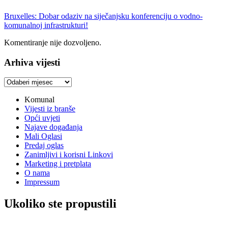
Bruxelles: Dobar odaziv na siječanjsku konferenciju o vodno-
komunalnoj infrastrukturi!
Komentiranje nije dozvoljeno.
Arhiva vijesti
Arhiva
vijesti
Komunal
Vijesti iz branše
Opći uvjeti
Najave događanja
Mali Oglasi
Predaj oglas
Zanimljivi i korisni Linkovi
Marketing i pretplata
O nama
Impressum
Ukoliko ste propustili