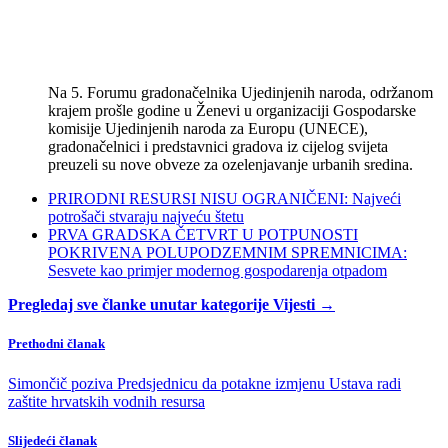
Na 5. Forumu gradonačelnika Ujedinjenih naroda, održanom
krajem prošle godine u Ženevi u organizaciji Gospodarske
komisije Ujedinjenih naroda za Europu (UNECE),
gradonačelnici i predstavnici gradova iz cijelog svijeta
preuzeli su nove obveze za ozelenjavanje urbanih sredina.
PRIRODNI RESURSI NISU OGRANIČENI: Najveći
potrošači stvaraju najveću štetu
PRVA GRADSKA ČETVRT U POTPUNOSTI
POKRIVENA POLUPODZEMNIM SPREMNICIMA:
Sesvete kao primjer modernog gospodarenja otpadom
Pregledaj sve članke unutar kategorije Vijesti →
Prethodni članak
Simončič poziva Predsjednicu da potakne izmjenu Ustava radi
zaštite hrvatskih vodnih resursa
Slijedeći članak