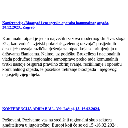
Konferencija /Biootpad i energetska oporaba komunalnog otpada,
20.12.2023., Zagreb
Komunalni otpad je jedan najvećih izazova modernog društva, stoga
EU, kao vodeći svjetski pokretač „zelenog razvoja“ posljednjih
desetljeća usvaja različita rješenja za otpad koja se primjenjuju u
državama članicama. Naime, uz podršku Bruxellesa i nacionalnih
vlada područne i regionalne samouprave preko rada komunalnih
tvrtki nastoje osigurati pravilno zbrinjavanje, recikliranje i oporabu
komunalnog otpada, te posebice tretiranje biootpada - njegovog
najosjetljivijeg dijela.
KONFERENCIJA ADRIA BAU – Veli Lošinj, 15.-16.02.2024.
Poštovani, Pozivamo vas na središnji regionalni skup sektora
graditeljstva u jugoistočnoj Europi koji će se od 15.-16.02.2024.