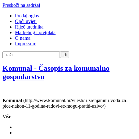
Preskoči na sadržaj
Predaj oglas
Opći uvjeti
Riječ urednika
Marketing i pretplata
O nama
Impressum
Idi
Komunal
-
Časopis za komunalno
gospodarstvo
Komunal
(http://www.komunal.hr/vijesti/u-zrenjaninu-voda-za-
pice-nakon-11-godina-radovi-se-mogu-pratiti-uzivo/)
Više