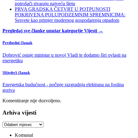
potrošači stvaraju najveću štetu
PRVA GRADSKA ČETVRT U POTPUNOSTI
POKRIVENA POLUPODZEMNIM SPREMNICIMA:
Sesvete kao primjer modernog gospodarenja otpadom
Pregledaj sve članke unutar kategorije Vijesti →
Prethodni članak
Dobrović ostaje ministar u novoj Vladi te dodatno širi ovlasti na
energetiku
Slijedeći članak
Energetska budućnost - počinje razgradnja elektrana na fosilna
goriva
Komentiranje nije dozvoljeno.
Arhiva vijesti
Arhiva
vijesti
Komunal