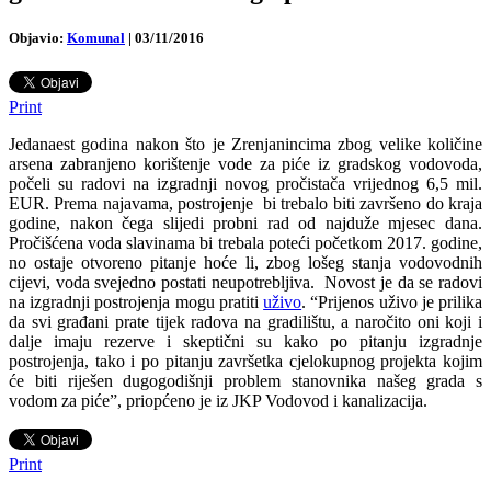
Objavio:
Komunal
|
03/11/2016
Print
Jedanaest godina nakon što je Zrenjanincima zbog velike količine
arsena zabranjeno korištenje vode za piće iz gradskog vodovoda,
počeli su radovi na izgradnji novog pročistača vrijednog 6,5 mil.
EUR.
Prema najavama, postrojenje bi trebalo biti završeno do kraja
godine, nakon čega slijedi probni rad od najduže mjesec dana.
Pročišćena voda slavinama bi trebala poteći početkom 2017. godine,
no ostaje otvoreno pitanje hoće li, zbog lošeg stanja vodovodnih
cijevi, voda svejedno postati neupotrebljiva. Novost je da se radovi
na izgradnji postrojenja mogu pratiti
uživo
. “Prijenos uživo je prilika
da svi građani prate tijek radova na gradilištu, a naročito oni koji i
dalje imaju rezerve i skeptični su kako po pitanju izgradnje
postrojenja, tako i po pitanju završetka cjelokupnog projekta kojim
će biti riješen dugogodišnji problem stanovnika našeg grada s
vodom za piće”, priopćeno je iz JKP Vodovod i kanalizacija.
Print