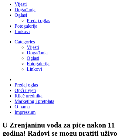
Vijesti
Događanja
Oglasi
Predaj oglas
Fotogalerija
Linkovi
Categories
Vijesti
Događanja
Oglasi
Fotogalerija
Linkovi
Predaj oglas
Opći uvjeti
Riječ urednika
Marketing i pretplata
O nama
Impressum
U Zrenjaninu voda za piće nakon 11
godina! Radovi se mogu pratiti uživo