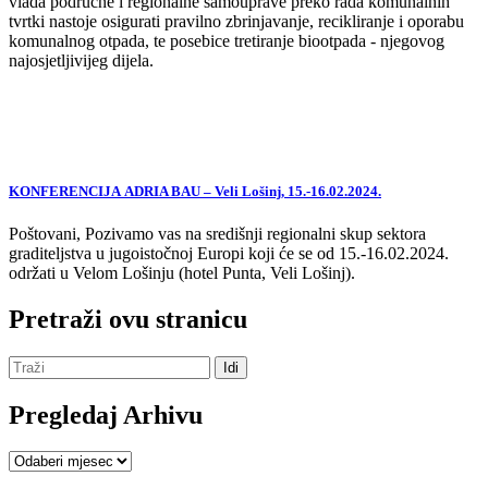
vlada područne i regionalne samouprave preko rada komunalnih
tvrtki nastoje osigurati pravilno zbrinjavanje, recikliranje i oporabu
komunalnog otpada, te posebice tretiranje biootpada - njegovog
najosjetljivijeg dijela.
KONFERENCIJA ADRIA BAU – Veli Lošinj, 15.-16.02.2024.
Poštovani, Pozivamo vas na središnji regionalni skup sektora
graditeljstva u jugoistočnoj Europi koji će se od 15.-16.02.2024.
održati u Velom Lošinju (hotel Punta, Veli Lošinj).
Pretraži ovu stranicu
Pregledaj Arhivu
Pregledaj
Arhivu