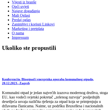
Vijesti iz branše
Opći uvjeti
Najave događanja
Mali Oglasi
Predaj oglas
Zanimljivi i korisni Linkovi
Marketing i pretplata
O nama
Impressum
Ukoliko ste propustili
Konferencija /Biootpad i energetska oporaba komunalnog otpada,
20.12.2023., Zagreb
Komunalni otpad je jedan najvećih izazova modernog društva, stoga
EU, kao vodeći svjetski pokretač „zelenog razvoja“ posljednjih
desetljeća usvaja različita rješenja za otpad koja se primjenjuju u
državama članicama. Naime, uz podršku Bruxellesa i nacionalnih