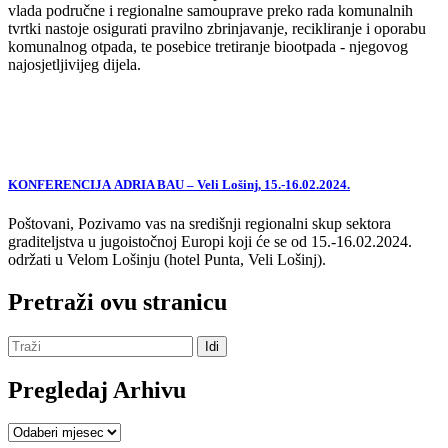
vlada područne i regionalne samouprave preko rada komunalnih
tvrtki nastoje osigurati pravilno zbrinjavanje, recikliranje i oporabu
komunalnog otpada, te posebice tretiranje biootpada - njegovog
najosjetljivijeg dijela.
KONFERENCIJA ADRIA BAU – Veli Lošinj, 15.-16.02.2024.
Poštovani, Pozivamo vas na središnji regionalni skup sektora
graditeljstva u jugoistočnoj Europi koji će se od 15.-16.02.2024.
održati u Velom Lošinju (hotel Punta, Veli Lošinj).
Pretraži ovu stranicu
Pregledaj Arhivu
Pregledaj