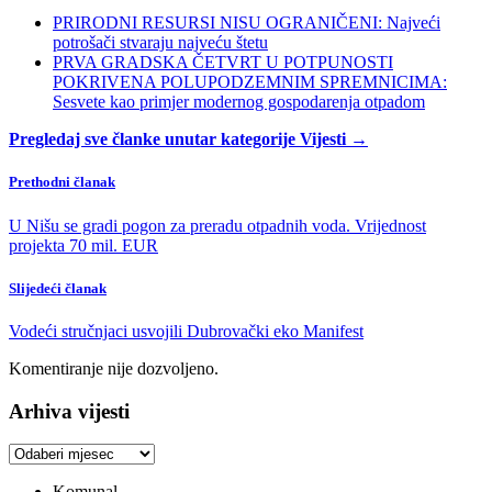
PRIRODNI RESURSI NISU OGRANIČENI: Najveći
potrošači stvaraju najveću štetu
PRVA GRADSKA ČETVRT U POTPUNOSTI
POKRIVENA POLUPODZEMNIM SPREMNICIMA:
Sesvete kao primjer modernog gospodarenja otpadom
Pregledaj sve članke unutar kategorije Vijesti →
Prethodni članak
U Nišu se gradi pogon za preradu otpadnih voda. Vrijednost
projekta 70 mil. EUR
Slijedeći članak
Vodeći stručnjaci usvojili Dubrovački eko Manifest
Komentiranje nije dozvoljeno.
Arhiva vijesti
Arhiva
vijesti
Komunal