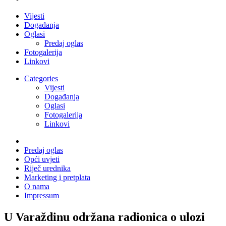
Vijesti
Događanja
Oglasi
Predaj oglas
Fotogalerija
Linkovi
Categories
Vijesti
Događanja
Oglasi
Fotogalerija
Linkovi
Predaj oglas
Opći uvjeti
Riječ urednika
Marketing i pretplata
O nama
Impressum
U Varaždinu održana radionica o ulozi