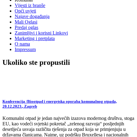
Vijesti iz branše
Opći uvjeti
Najave događanja
Mali Oglasi
Predaj oglas
Zanimljivi i korisni Linkovi
Marketing i pretplata
O nama
Impressum
Ukoliko ste propustili
Konferencija /Biootpad i energetska oporaba komunalnog otpada,
20.12.2023., Zagreb
Komunalni otpad je jedan najvećih izazova modernog društva, stoga
EU, kao vodeći svjetski pokretač „zelenog razvoja“ posljednjih
desetljeća usvaja različita rješenja za otpad koja se primjenjuju u
državama članicama. Naime, uz podršku Bruxellesa i nacionalnih