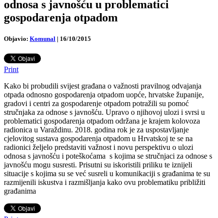
odnosa s javnošću u problematici
gospodarenja otpadom
Objavio:
Komunal
|
16/10/2015
Print
Kako bi probudili svijest građana o važnosti pravilnog odvajanja
otpada odnosno gospodarenja otpadom uopće, hrvatske županije,
gradovi i centri za gospodarenje otpadom potražili su pomoć
stručnjaka za odnose s javnošću.
Upravo o njihovoj ulozi i svrsi u
problematici gospodarenja otpadom održana je krajem kolovoza
radionica u Varaždinu. 2018. godina rok je za uspostavljanje
cjelovitog sustava gospodarenja otpadom u Hrvatskoj te se na
radionici željelo predstaviti važnost i novu perspektivu o ulozi
odnosa s javnošću i poteškoćama s kojima se stručnjaci za odnose s
javnošću mogu susresti. Prisutni su iskoristili priliku te iznijeli
situacije s kojima su se već susreli u komunikaciji s građanima te su
razmijenili iskustva i razmišljanja kako ovu problematiku približiti
građanima