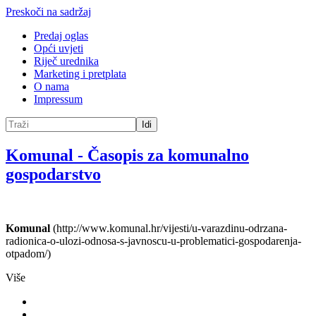
Preskoči na sadržaj
Predaj oglas
Opći uvjeti
Riječ urednika
Marketing i pretplata
O nama
Impressum
Idi
Komunal
-
Časopis za komunalno
gospodarstvo
Komunal
(http://www.komunal.hr/vijesti/u-varazdinu-odrzana-
radionica-o-ulozi-odnosa-s-javnoscu-u-problematici-gospodarenja-
otpadom/)
Više