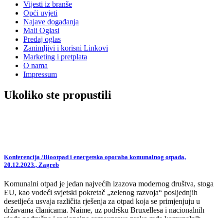
Vijesti iz branše
Opći uvjeti
Najave događanja
Mali Oglasi
Predaj oglas
Zanimljivi i korisni Linkovi
Marketing i pretplata
O nama
Impressum
Ukoliko ste propustili
Konferencija /Biootpad i energetska oporaba komunalnog otpada,
20.12.2023., Zagreb
Komunalni otpad je jedan najvećih izazova modernog društva, stoga
EU, kao vodeći svjetski pokretač „zelenog razvoja“ posljednjih
desetljeća usvaja različita rješenja za otpad koja se primjenjuju u
državama članicama. Naime, uz podršku Bruxellesa i nacionalnih