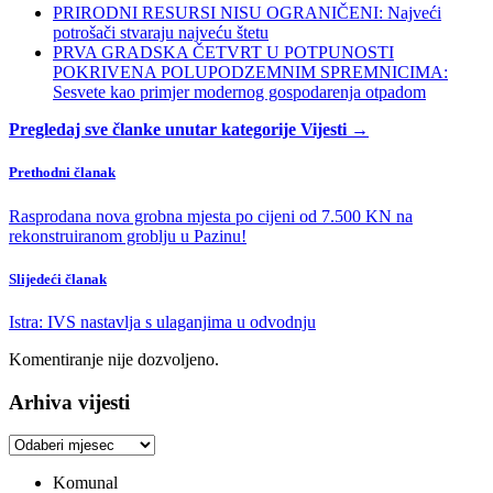
PRIRODNI RESURSI NISU OGRANIČENI: Najveći
potrošači stvaraju najveću štetu
PRVA GRADSKA ČETVRT U POTPUNOSTI
POKRIVENA POLUPODZEMNIM SPREMNICIMA:
Sesvete kao primjer modernog gospodarenja otpadom
Pregledaj sve članke unutar kategorije Vijesti →
Prethodni članak
Rasprodana nova grobna mjesta po cijeni od 7.500 KN na
rekonstruiranom groblju u Pazinu!
Slijedeći članak
Istra: IVS nastavlja s ulaganjima u odvodnju
Komentiranje nije dozvoljeno.
Arhiva vijesti
Arhiva
vijesti
Komunal