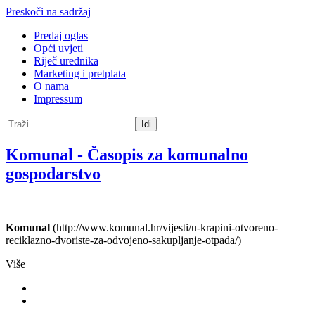
Preskoči na sadržaj
Predaj oglas
Opći uvjeti
Riječ urednika
Marketing i pretplata
O nama
Impressum
Idi
Komunal
-
Časopis za komunalno
gospodarstvo
Komunal
(http://www.komunal.hr/vijesti/u-krapini-otvoreno-
reciklazno-dvoriste-za-odvojeno-sakupljanje-otpada/)
Više