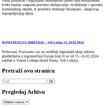
vlada područne i regionalne samouprave preko rada komunalnih
tvrtki nastoje osigurati pravilno zbrinjavanje, recikliranje i oporabu
komunalnog otpada, te posebice tretiranje biootpada - njegovog
najosjetljivijeg dijela.
KONFERENCIJA ADRIA BAU – Veli Lošinj, 15.-16.02.2024.
Poštovani, Pozivamo vas na središnji regionalni skup sektora
graditeljstva u jugoistočnoj Europi koji će se od 15.-16.02.2024.
održati u Velom Lošinju (hotel Punta, Veli Lošinj).
Pretraži ovu stranicu
Pregledaj Arhivu
Pregledaj
Arhivu