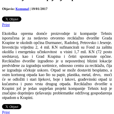
Objavio:
Komunal
|
19/01/2017
Print
Ekološka oprema domće proizvodnje iz kompanije Tehnix
isporučena je za nedavno otvoreno reciklažno dvorište Grada
Krapine te okolnih općina Đurmanec, Radoboj, Petrovsko i Jesenje.
Investiciju vrijednu 2, 4 mil. KN sufinancirali su Fond za zaštitu
okolišu i energetsku učinkovitost u visini 1,7 mil. KN (72 posto
sredstava), kao i Grad Krapina i četiri spomenute općine.
Reciklažno dvorište izgrađeno je u neposrednoj blizini lokacije
predviđene za izgradnju sortirnice, odnosno centra za reciklažu, čija
se izgradnja očekuje uskoro. Otpad se može dostaviti besplatno, a
osim korisnog otpada kao što su papir, plastika, metal, drvo, moći
će se odložiti i stari lijekovi, boje i lakovi, građevinski otpad iz
kućanstva i puno vrsta drugog otpada. Reciklažno dvorište u
Krapini još je jedan uspješan projekt kompanije Tehnix koji je
značajno doprinijeo rješavanju problematike održivog gospodarenja
otpadom u Krapini.
Print