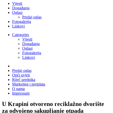
Vijesti
Događanja
Oglasi
Predaj oglas
Fotogalerija
Linkovi
Categories
Vijesti
Događanja
Oglasi
Fotogalerija
Linkovi
Predaj oglas
Opći uvjeti
Riječ urednika
Marketing i pretplata
O nama
Impressum
U Krapini otvoreno reciklažno dvorište
za odvojeno sakupljanje otpada