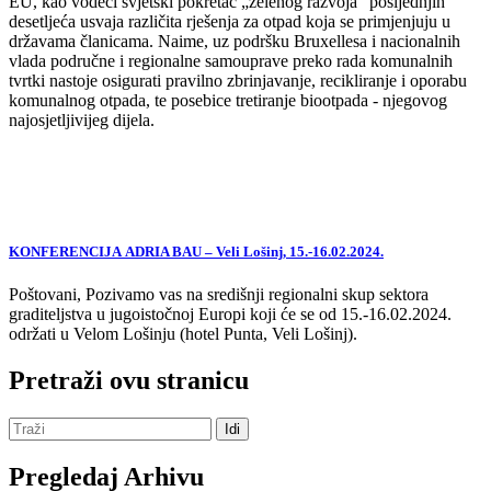
EU, kao vodeći svjetski pokretač „zelenog razvoja“ posljednjih
desetljeća usvaja različita rješenja za otpad koja se primjenjuju u
državama članicama. Naime, uz podršku Bruxellesa i nacionalnih
vlada područne i regionalne samouprave preko rada komunalnih
tvrtki nastoje osigurati pravilno zbrinjavanje, recikliranje i oporabu
komunalnog otpada, te posebice tretiranje biootpada - njegovog
najosjetljivijeg dijela.
KONFERENCIJA ADRIA BAU – Veli Lošinj, 15.-16.02.2024.
Poštovani, Pozivamo vas na središnji regionalni skup sektora
graditeljstva u jugoistočnoj Europi koji će se od 15.-16.02.2024.
održati u Velom Lošinju (hotel Punta, Veli Lošinj).
Pretraži ovu stranicu
Pregledaj Arhivu