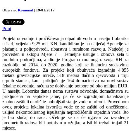
Objavio:
Komunal
|
19/01/2017
Print
Projekt odvodnje i pročišćavanja otpadnih voda u naselju Loborika
u Istri, vrijedan 9,25 mil. KN, kandidiran je na natječaj Agencije za
plaćanja u poljoprivredi, ribarstvu i ruralnom razvoju. Natječaj je
proveden u sklopu Mjere 7 – Temeljne usluge i obnova sela u
ruralnim područjima, a dio je Programa ruralnog razvoja RH za
razdoblje od 2014. do 2020. godine koji se financira sredstvima
europskih fondova. Za projekt koji obuhvaća izgradnju 4.855
metara gravitacijske mreže, 518 metara tlačnih cjevovoda i triju
crpnih stanica, kao i priključenje 164 domaćinstva na novi sustav
fekalne odvodnje, računa se dobivanje potpore od oko milijun EUR.
U naselju Loborika danas nema sustava odvodnje, domaćinstva su
priključena na septičke jame, pa će se izgradnjom kanalizacije
znatno zaštititi okoliš te poboljšati stanje vode u prirodi. Provedbom
ovog projekta lokalna izvorišta vode će se zaštiti od onečišćenja,
uslijed nekontroliranog ispuštanja nepročišćenih otpadnih voda, što
je bio slučaj do sada. Očekuje se da će ugovor za izvođenje
predmetnih radova biti potpisan u ožujku, a isti bi trebali trajati 21
mjesec.