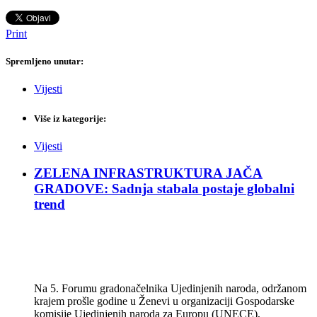
Print
Spremljeno unutar:
Vijesti
Više iz kategorije:
Vijesti
ZELENA INFRASTRUKTURA JAČA
GRADOVE: Sadnja stabala postaje globalni
trend
Na 5. Forumu gradonačelnika Ujedinjenih naroda, održanom
krajem prošle godine u Ženevi u organizaciji Gospodarske
komisije Ujedinjenih naroda za Europu (UNECE),