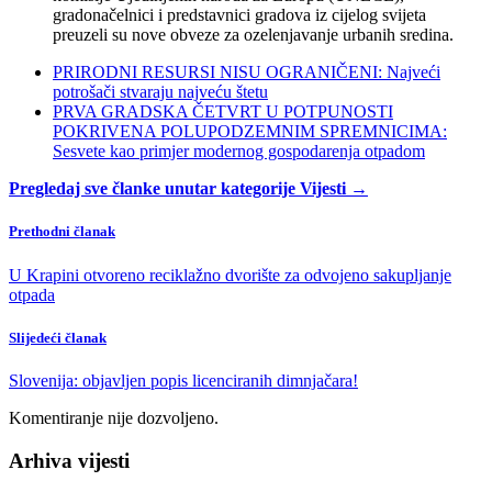
gradonačelnici i predstavnici gradova iz cijelog svijeta
preuzeli su nove obveze za ozelenjavanje urbanih sredina.
PRIRODNI RESURSI NISU OGRANIČENI: Najveći
potrošači stvaraju najveću štetu
PRVA GRADSKA ČETVRT U POTPUNOSTI
POKRIVENA POLUPODZEMNIM SPREMNICIMA:
Sesvete kao primjer modernog gospodarenja otpadom
Pregledaj sve članke unutar kategorije Vijesti →
Prethodni članak
U Krapini otvoreno reciklažno dvorište za odvojeno sakupljanje
otpada
Slijedeći članak
Slovenija: objavljen popis licenciranih dimnjačara!
Komentiranje nije dozvoljeno.
Arhiva vijesti