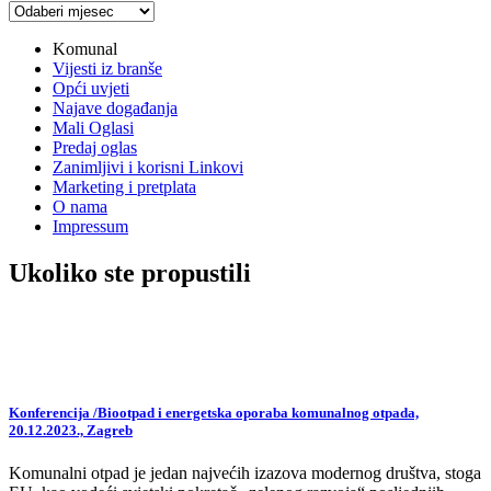
Arhiva
vijesti
Komunal
Vijesti iz branše
Opći uvjeti
Najave događanja
Mali Oglasi
Predaj oglas
Zanimljivi i korisni Linkovi
Marketing i pretplata
O nama
Impressum
Ukoliko ste propustili
Konferencija /Biootpad i energetska oporaba komunalnog otpada,
20.12.2023., Zagreb
Komunalni otpad je jedan najvećih izazova modernog društva, stoga