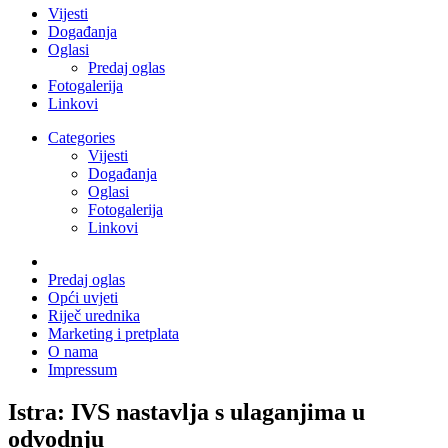
Vijesti
Događanja
Oglasi
Predaj oglas
Fotogalerija
Linkovi
Categories
Vijesti
Događanja
Oglasi
Fotogalerija
Linkovi
Predaj oglas
Opći uvjeti
Riječ urednika
Marketing i pretplata
O nama
Impressum
Istra: IVS nastavlja s ulaganjima u
odvodnju