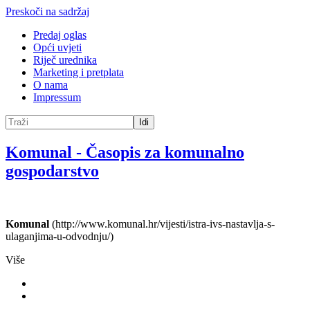
Preskoči na sadržaj
Predaj oglas
Opći uvjeti
Riječ urednika
Marketing i pretplata
O nama
Impressum
Idi
Komunal
-
Časopis za komunalno
gospodarstvo
Komunal
(http://www.komunal.hr/vijesti/istra-ivs-nastavlja-s-
ulaganjima-u-odvodnju/)
Više